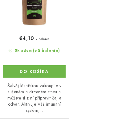
t
u
o
k
v
t
o
€4,10
/ balenie
v
(>5 balenie)
Skladom
DO KOŠÍKA
Šalvěj lékařskou zakoupíte v
sušeném a drceném stavu a
můžete si z ní připravit čaj a
odvar. Aktivuje Váš imunitní
systém,...
O