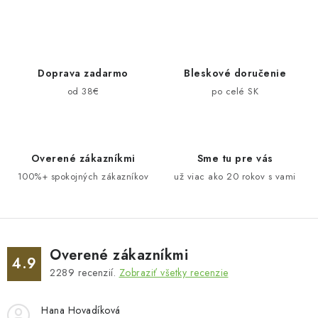
v
l
á
d
Doprava zadarmo
Bleskové doručenie
a
od 38€
po celé SK
c
i
e
Overené zákazníkmi
Sme tu pre vás
p
100%+ spokojných zákazníkov
už viac ako 20 rokov s vami
r
v
k
y
v
Overené zákazníkmi
4.9
ý
2289
recenzií.
Zobraziť všetky recenzie
p
i
Hana Hovadíková