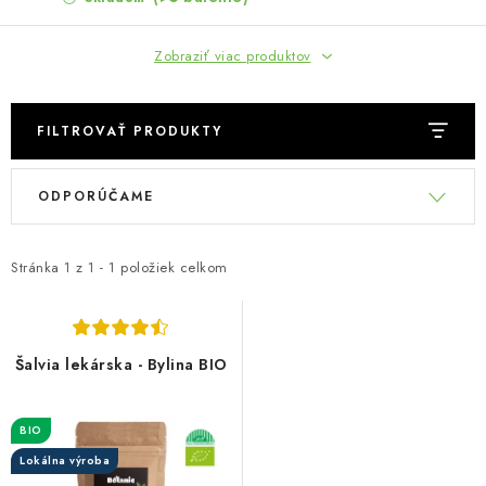
MUŽI
Zobraziť viac produktov
OSTATNÉ
DOVOLENKA
FILTROVAŤ PRODUKTY
V
R
Doprava a platba
Recenzie
Vernostný program
ODPORÚČAME
ý
a
Prečo Botanic?
Kontakty
p
d
i
e
Stránka
1
z
1
-
1
položiek celkom
s
n
p
i
r
e
Šalvia lekárska - Bylina BIO
o
p
d
r
BIO
u
o
Lokálna výroba
k
d