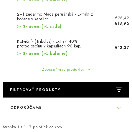
MUŽI
2+1 zadarmo Maca peruánská - Extrakt z
OSTATNÉ
€28,42
kořene v kapslích
€18,95
(>5 sada)
Skladom
DOVOLENKA
Kotvičník (Tribulus) - Extrakt 40%
protodioscínu v kapsuliach 90 kap.
€12,37
Doprava a platba
Recenzie
Vernostný program
(>5 balenie)
Skladom
Prečo Botanic?
Kontakty
Zobraziť viac produktov
FILTROVAŤ PRODUKTY
V
R
ODPORÚČAME
ý
a
p
d
i
e
Stránka
1
z
1
-
7
položiek celkom