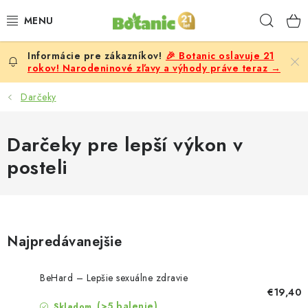
Prejsť
Hľad
na
obsah
🎉 Botanic oslavuje 21
PREMIUM
rokov! Narodeninové zľavy a výhody práve teraz →
DOPLNKY STRAVY
Darčeky
CIELE
Darčeky pre lepší výkon v
posteli
POTRAVINY A NÁPOJE
ZĽAVY, AKCIE
ZLOŽKY
Najpredávanejšie
ŽENY
BeHard – Lepšie sexuálne zdravie
€19,40
(>5 balenie)
Skladom