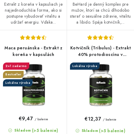
Extrakt z koreňa v kapsuliach je
BeHard je denný komplex pre
najjednoduchšia forma, ako si
mužov, ktorí sa chcú dlhodobo
postupne vybudovať vitalitu a
starať o sexuálne zdravie, vitalitu
udržať energiu. Vďaka...
a libido. Spája kotvičník,...
Maca peruánska - Extrakt z
Kotvičník (Tribulus) - Extrakt
koreňa v kapsulách
40% protodioscínu v
kapsuliach 90 kap.
2+1 zadarmo
Lokálna výroba
Bestseller
Lokálna výroba
€9,47
€12,37
/ balenie
/ balenie
(>5 balenie)
(>5 balenie)
Skladom
Skladom