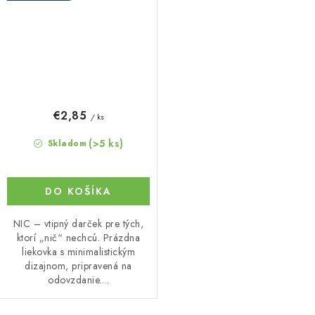
€2,85
/ ks
(>5 ks)
Skladom
DO KOŠÍKA
NIC – vtipný darček pre tých,
ktorí „nič“ nechcú. Prázdna
liekovka s minimalistickým
dizajnom, pripravená na
odovzdanie....