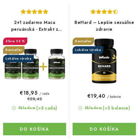
s
n
p
i
r
e
2+1 zadarmo Maca
BeHard – Lepšie sexuálne
o
p
peruánská - Extrakt z
zdravie
kořene v kapslích
d
r
33 %
Bestseller
u
o
Bestseller
Lokálna výroba
k
d
Lokálna výroba
t
u
o
k
v
t
o
€18,95
/ sada
€19,40
/ balenie
v
€28,42
(>5 sada)
(>5 balenie)
Skladom
Skladom
DO KOŠÍKA
DO KOŠÍKA