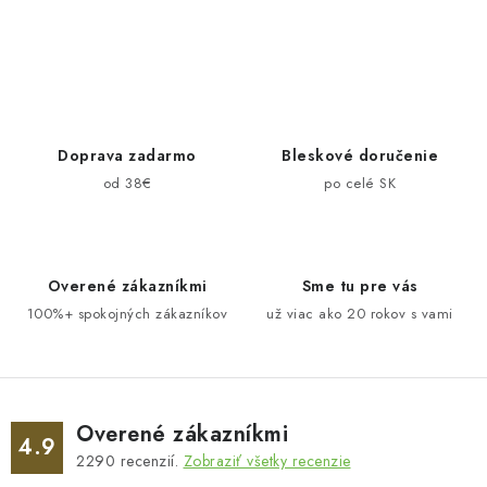
O
v
l
á
d
Doprava zadarmo
Bleskové doručenie
a
od 38€
po celé SK
c
i
e
Overené zákazníkmi
Sme tu pre vás
p
100%+ spokojných zákazníkov
už viac ako 20 rokov s vami
r
v
k
y
v
Overené zákazníkmi
4.9
ý
2290
recenzií.
Zobraziť všetky recenzie