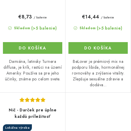
€8,73
€14,44
/ balenie
/ balenie
(>5 balenie)
(>5 balenie)
Skladom
Skladom
DO KOŠÍKA
DO KOŠÍKA
Damiána, latinsky Turnera
BeLover je prémiový mix na
diffusa, je krík, rastúci na území
podporu libida, hormonálnej
Ameriky. Používa sa pre jeho
rovnováhy a zvýšenie vitality.
účinky, známe po celom svete.
Zlepšuje sexuálne zdravie a
dodáva...
Nič - Darček pre úplne
každú príležitosť
Lokálna výroba