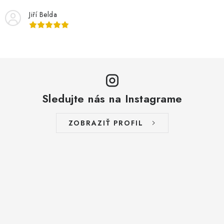
p
i
Jiří Belda
s
u
Sledujte nás na Instagrame
ZOBRAZIŤ PROFIL