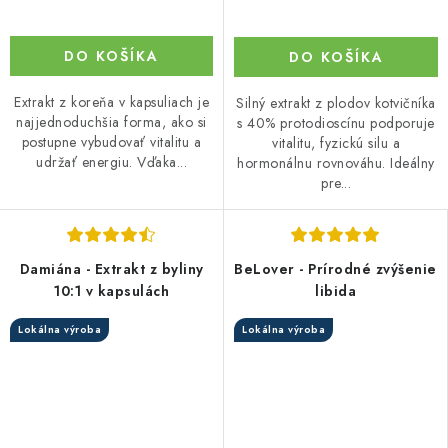
DO KOŠÍKA
DO KOŠÍKA
Extrakt z koreňa v kapsuliach je
Silný extrakt z plodov kotvičníka
najjednoduchšia forma, ako si
s 40% protodioscínu podporuje
postupne vybudovať vitalitu a
vitalitu, fyzickú silu a
udržať energiu. Vďaka...
hormonálnu rovnováhu. Ideálny
pre...
Damiána - Extrakt z byliny
BeLover - Prírodné zvýšenie
10:1 v kapsulách
libida
Lokálna výroba
Lokálna výroba