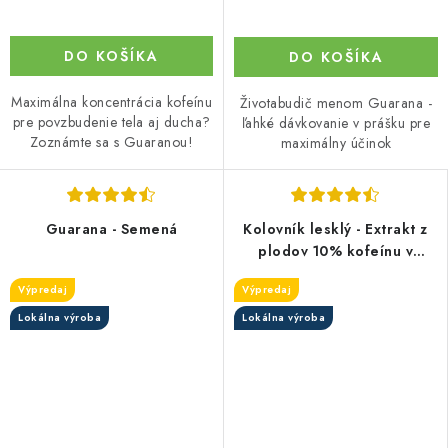
DO KOŠÍKA
DO KOŠÍKA
Maximálna koncentrácia kofeínu
Životabudič menom Guarana -
pre povzbudenie tela aj ducha?
ľahké dávkovanie v prášku pre
Zoznámte sa s Guaranou!
maximálny účinok
Guarana - Semená
Kolovník lesklý - Extrakt z
plodov 10% kofeínu v
prášku
Výpredaj
Výpredaj
Lokálna výroba
Lokálna výroba