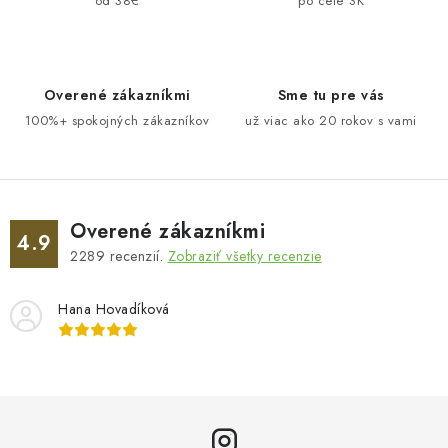
od 38€
po celé SK
c
i
e
Overené zákazníkmi
Sme tu pre vás
p
100%+ spokojných zákazníkov
už viac ako 20 rokov s vami
r
v
k
y
v
Overené zákazníkmi
4.9
ý
2289
recenzií.
Zobraziť všetky recenzie
p
i
Hana Hovadíková
s
u