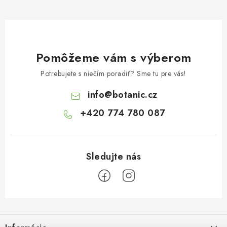
Pomôžeme vám s výberom
Potrebujete s niečím poradiť? Sme tu pre vás!
info
@
botanic.cz
+420 774 780 087
Z
á