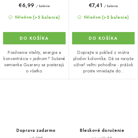
€6,99
€7,41
/ balenie
/ balenie
(>5 balenie)
(>5 balenie)
Skladom
Skladom
DO KOŠÍKA
DO KOŠÍKA
Posilnenie vitality, energie a
Doprajte si poklad z vnútra
koncentrácia v jednom? Sušené
plodov kolovníka. Dá sa navyše
semienka Guarany sa postarajú
užívať veľmi pohodlne - prášok
o všetko.
proste vmiešajte do...
O
v
l
á
d
Doprava zadarmo
Bleskové doručenie
a