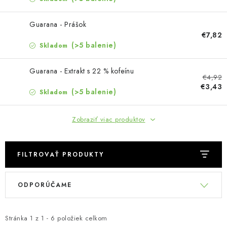
MUŽI
Guarana - Prášok
OSTATNÉ
€7,82
(>5 balenie)
Skladom
DOVOLENKA
Guarana - Extrakt s 22 % kofeínu
€4,92
Doprava a platba
Recenzie
Vernostný program
€3,43
(>5 balenie)
Skladom
Prečo Botanic?
Kontakty
Zobraziť viac produktov
FILTROVAŤ PRODUKTY
V
R
ODPORÚČAME
ý
a
p
d
i
e
Stránka
1
z
1
-
6
položiek celkom