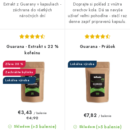
Extrakt z Guarany v kapsuliach -
Doprajte si poklad z vnútra
záchrana do všetkých
orechov kola. Dá sa navyše
náročných dní
užívať veľmi pohodlne - stačí raz
denne zapiť pripravenú kapsulu.
Guarana - Extrakt s 22 %
Guarana - Prášok
kofeínu
30 %
Lokálna výroba
Zachráňte bylinku
Lokálna výroba
€3,43
/ balenie
€7,82
/ balenie
€4,92
(>5 balenie)
(>5 balenie)
Skladom
Skladom