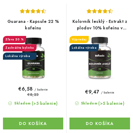
s
n
p
i
r
e
Guarana - Kapsule 22 %
Kolovník lesklý - Extrakt z
o
p
kofeínu
plodov 10% kofeínu v
kapsuliach
d
r
20 %
Výpredaj
u
o
Zachráňte bylinku
Lokálna výroba
k
d
Lokálna výroba
t
u
o
k
v
t
o
€6,58
/ balenie
€9,47
/ balenie
v
€8,23
(>5 balenie)
(>5 balenie)
Skladom
Skladom
DO KOŠÍKA
DO KOŠÍKA