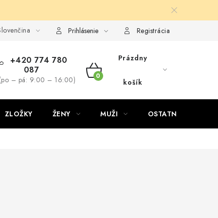
lovenčina
Prihlásenie
Registrácia
Prázdny
+420 774 780
087
NÁKUPNÝ
(po – pá: 9:00 – 16:00)
košík
KOŠÍK
ZLOŽKY
ŽENY
MUŽI
OSTATNÉ
D