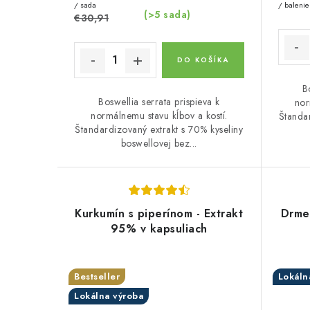
k
k
/ sada
/ balenie
(>5 sada)
€30,91
t
t
o
o
DO KOŠÍKA
v
v
B
Boswellia serrata prispieva k
nor
normálnemu stavu kĺbov a kostí.
Štandar
Štandardizovaný extrakt s 70% kyseliny
boswellovej bez...
Kurkumín s piperínom - Extrakt
Drmek
95% v kapsuliach
Bestseller
Lokáln
Lokálna výroba