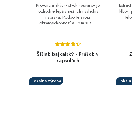
Prevencia akýchkoľvek nešvárov je
Extrakt
rozhodne lepšia než ich následná
kĺbov,
náprava. Podporte svoju
tel
obranyschopnosť a užite si aj...
Šišiak bajkalský - Prášok v
Z
kapsulách
Lokálna výroba
Lokáln