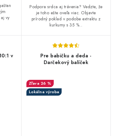
gaštan
Podpora srdca aj trávenia? Vedzte, že
ným
je toho ešte oveľa viac. Objavte
 aj vy
prírodný poklad v podobe extraktu z
kurkumy s 35 %...
10:1 v
Pre babičku a deda -
Darčekový balíček
26 %
Lokálna výroba