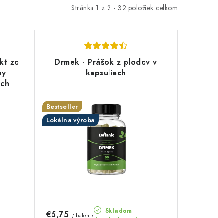
Stránka
1
z
2
-
32
položiek celkom
akt zo
Drmek - Prášok z plodov v
ny
kapsuliach
ach
Bestseller
Lokálna výroba
Skladom
€5,75
/ balenie