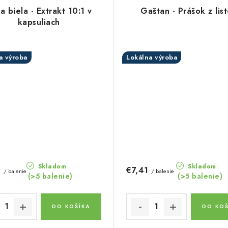
a biela - Extrakt 10:1 v
Gaštan - Prášok z lis
kapsuliach
a výroba
Lokálna výroba
Skladom
Skladom
3
€7,41
/ balenie
/ balenie
(>5 balenie)
(>5 balenie)
DO KOŠÍKA
DO KOŠ