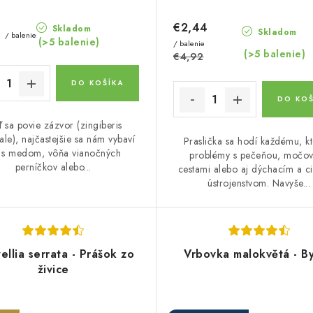
€2,44
Skladom
3
Skladom
/ balenie
(>5 balenie)
/ balenie
(>5 balenie)
€4,92
DO KOŠÍKA
DO KOŠ
 sa povie zázvor (zingiberis
nale), najčastejšie sa nám vybaví
Praslička sa hodí každému, k
j s medom, vôňa vianočných
problémy s pečeňou, močo
perníčkov alebo...
cestami alebo aj dýchacím a c
ústrojenstvom. Navyše...
ellia serrata - Prášok zo
Vrbovka malokvětá - By
živice