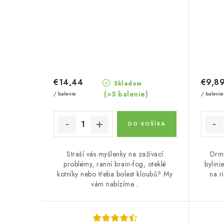
€14,44
€9,8
Skladom
(>5 balenie)
/ balenie
/ balenie
DO KOŠÍKA
Straší vás myšlenky na zažívací
Drme
problémy, ranní brain-fog, oteklé
bylini
kotníky nebo třeba bolest kloubů? My
na r
vám nabízíme...