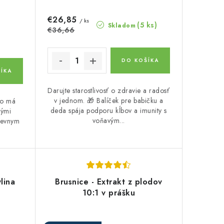
€26,85
/ ks
(5 ks)
Skladom
€36,66
DO KOŠÍKA
ÍKA
Darujte starostlivosť o zdravie a radosť
v jednom. 🎁 Balíček pre babičku a
to má
deda spája podporu kĺbov a imunity s
vými
voňavým...
ievnym
lina
Brusnice - Extrakt z plodov
10:1 v prášku