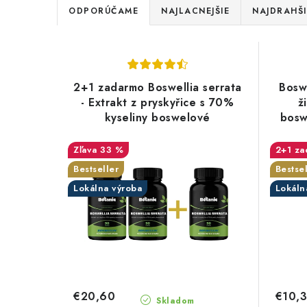
R
ODPORÚČAME
NAJLACNEJŠIE
NAJDRAHŠI
a
V
d
ý
e
2+1 zadarmo Boswellia serrata
Boswe
p
- Extrakt z pryskyřice s 70%
ž
n
kyseliny boswelové
bosw
i
i
(Boswellin®️ HBD Sabinsa) v
kapslích
s
33 %
2+1 za
e
Bestseller
Bestsel
p
p
Lokálna výroba
Lokáln
r
r
o
o
d
d
u
u
€20,60
€10,
Skladom