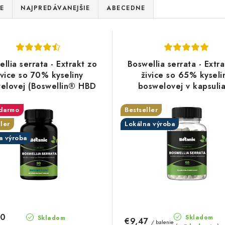
E
NAJPREDÁVANEJŠIE
ABECEDNE
llia serrata - Extrakt zo
Boswellia serrata - Extr
ivice so 70% kyseliny
živice so 65% kyseli
elovej (Boswellin®️ HBD
boswelovej v kapsuli
Sabinsa) v kapsuliach
darmo
Bestseller
ler
Lokálna výroba
a výroba
30
Skladom
Skladom
€9,47
/ balenie