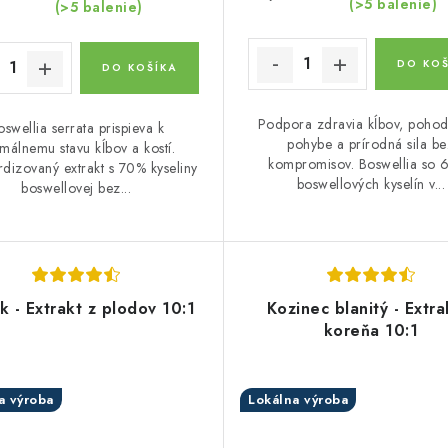
(>5 balenie)
(>5 balenie)
DO KOŠ
DO KOŠÍKA
Podpora zdravia kĺbov, pohodl
oswellia serrata prispieva k
pohybe a prírodná sila be
málnemu stavu kĺbov a kostí.
kompromisov. Boswellia so 
dizovaný extrakt s 70% kyseliny
boswellových kyselín v...
boswellovej bez...
 - Extrakt z plodov 10:1
Kozinec blanitý - Extra
koreňa 10:1
a výroba
Lokálna výroba