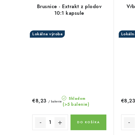
Brusnice - Extrakt z plodov
Vŕb
10:1 kapsule
Lokálna výroba
Lokáln
Skladom
€8,23
€8,2
/ balenie
(>5 balenie)
DO KOŠÍKA