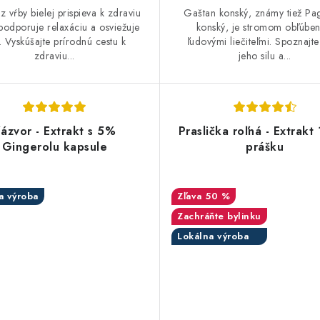
 z vŕby bielej prispieva k zdraviu
Gaštan konský, známy tiež Pa
 podporuje relaxáciu a osviežuje
konský, je stromom obľúbe
o. Vyskúšajte prírodnú cestu k
ľudovými liečiteľmi. Spoznajte
zdraviu...
jeho silu a...
ázvor - Extrakt s 5%
Praslička roľná - Extrakt 
Gingerolu kapsule
prášku
a výroba
50 %
Zachráňte bylinku
Lokálna výroba