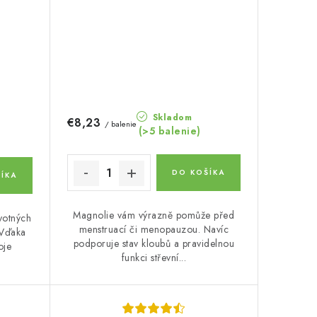
Skladom
€8,23
/ balenie
(>5 balenie)
DO KOŠÍKA
ÍKA
Magnolie vám výrazně pomůže před
votných
menstruací či menopauzou. Navíc
 Vďaka
podporuje stav kloubů a pravidelnou
oje
funkci střevní...