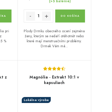
(>5 balenie)
ÍKA
DO KOŠÍKA
ia pri
Plody Drmku obecného ocení zejména
z
ženy, kterým se nedaří otěhotnět nebo
65 %
které mají menstruačními problémy.
Drmek Vám má...
kt z
Magnólia - Extrakt 10:1 v
kapsuliach
Lokálna výroba