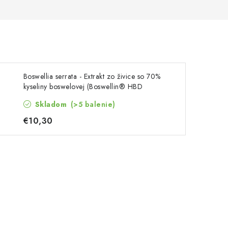
Boswellia serrata - Extrakt zo živice so 70%
kyseliny boswelovej (Boswellin®️ HBD
Sabinsa) v kapsuliach
Skladom
(>5 balenie)
€10,30