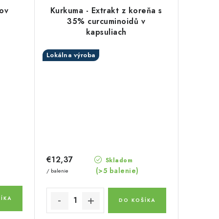
tov
Kurkuma - Extrakt z koreňa s
35% curcuminoidů v
kapsuliach
Lokálna výroba
€12,37
Skladom
(>5 balenie)
/ balenie
ÍKA
DO KOŠÍKA