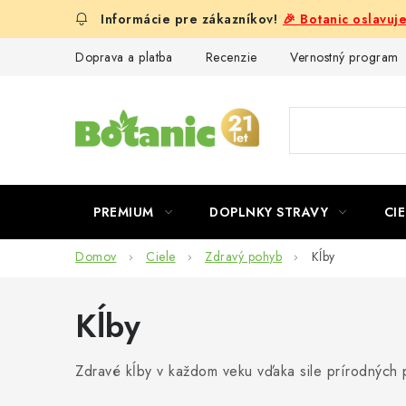
Prejsť
🎉 Botanic oslavuj
na
obsah
Doprava a platba
Recenzie
Vernostný program
PREMIUM
DOPLNKY STRAVY
CIE
Domov
Ciele
Zdravý pohyb
Kĺby
Kĺby
Zdravé kĺby v každom veku vďaka sile prírodných 