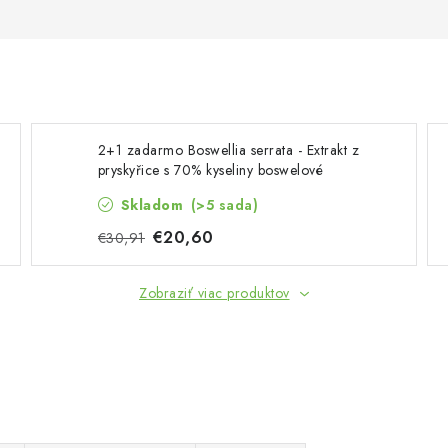
2+1 zadarmo Boswellia serrata - Extrakt z
pryskyřice s 70% kyseliny boswelové
(Boswellin®️ HBD Sabinsa) v kapslích
Skladom
(>5 sada)
€20,60
€30,91
Zobraziť viac produktov