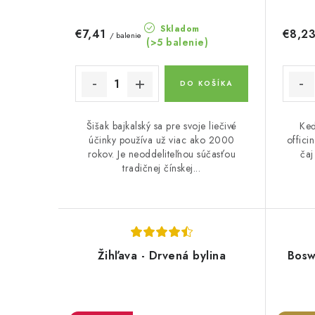
Skladom
€7,41
€8,2
/ balenie
(>5 balenie)
DO KOŠÍKA
Šišak bajkalský sa pre svoje liečivé
Keď
účinky používa už viac ako 2000
offici
rokov. Je neoddeliteľnou súčasťou
ča
tradičnej čínskej...
Žihľava - Drvená bylina
Bosw