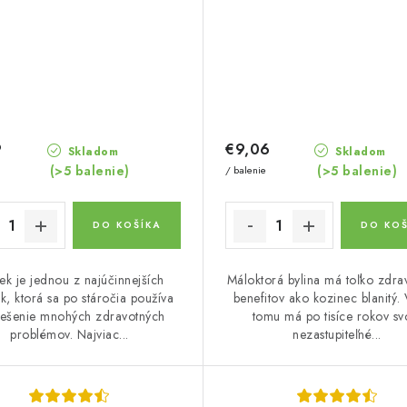
9
€9,06
Skladom
Skladom
(>5 balenie)
(>5 balenie)
/ balenie
DO KOŠÍKA
DO KOŠ
k je jednou z najúčinnejších
Máloktorá bylina má toľko zdra
ek, ktorá sa po stáročia používa
benefitov ako kozinec blanitý.
iešenie mnohých zdravotných
tomu má po tisíce rokov sv
problémov. Najviac...
nezastupiteľné...