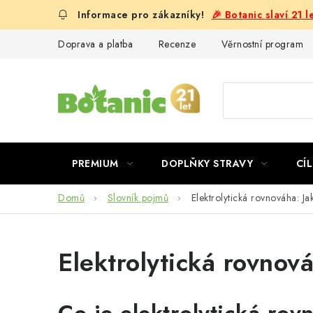
Přejít
🎉 Botanic slaví 21 
na
obsah
Doprava a platba
Recenze
Věrnostní program
PREMIUM
DOPLŇKY STRAVY
CÍL
Domů
Slovník pojmů
Elektrolytická rovnováha: Ja
Elektrolytická rovnová