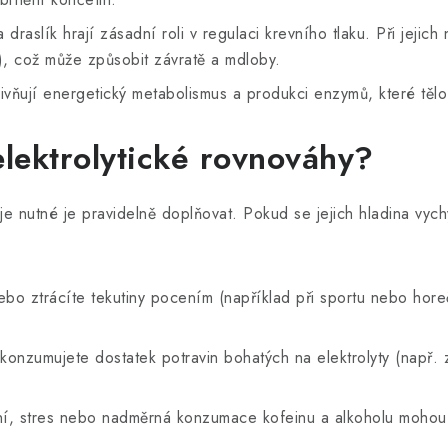
draslík hrají zásadní roli v regulaci krevního tlaku. Při jeji
), což může způsobit závratě a mdloby.
vňují energetický metabolismus a produkci enzymů, které tělo
lektrolytické rovnováhy?
je nutné je pravidelně doplňovat. Pokud se jejich hladina vyc
o ztrácíte tekutiny pocením (například při sportu nebo horečc
nzumujete dostatek potravin bohatých na elektrolyty (např. z
í, stres nebo nadměrná konzumace kofeinu a alkoholu mohou ov