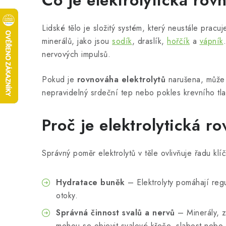
Co je elektrolytická rov
Lidské tělo je složitý systém, který neustále pracu
minerálů, jako jsou
sodík
, draslík,
hořčík
a
vápník
nervových impulsů.
Pokud je
rovnováha elektrolytů
narušena, může 
nepravidelný srdeční tep nebo pokles krevního tla
Proč je elektrolytická r
Správný poměr elektrolytů v těle ovlivňuje řadu klí
Hydratace buněk
– Elektrolyty pomáhají regu
otoky.
Správná činnost svalů a nervů
– Minerály, z
mohou se objevit svalové křeče, slabost nebo 