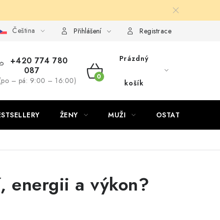
Čeština
Přihlášení
Registrace
Prázdný
+420 774 780
087
NÁKUPNÍ
(po – pá: 9:00 – 16:00)
košík
KOŠÍK
ESTSELLERY
ŽENY
MUŽI
OSTATNÍ
í, energii a výkon?