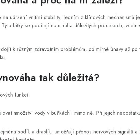
nováha a proč na ní záleží?
je na udržení vnitřní stability. Jedním z klíčových mechanismů j
. Tyto látky se podílejí na mnoha důležitých procesech, včetn
dojít k různým zdravotním problémům, od mírné únavy až po vá
ku.
ovnováha tak důležitá?
čových funkcí:
lovat množství vody v buňkách i mimo ně. Při jejich nedostat
ejména sodík a draslík, umožňují přenos nervových signálů a za
brnění končetin.