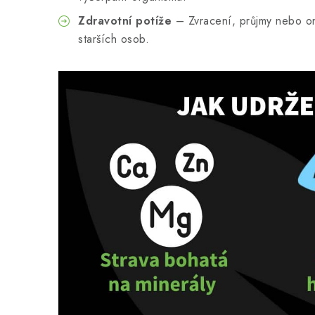
Zdravotní potíže
– Zvracení, průjmy nebo on
starších osob.