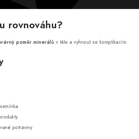
kou rovnováhu?
právný poměr minerálů
v těle a vyhnout se komplikacím.
y
 semínka
produkty
vané potraviny