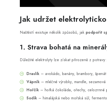
Jak udržet elektrolytic
Naštěstí existuje několik způsobů, jak
podpořit s
1. Strava bohatá na minerál
Důležité elektrolyty lze získat přirozeně z potravy:
Draslík
– avokádo, banány, brambory, špenát
Vápník
– mléčné výrobky, mandle, sezamová
Hořčík
– hořká čokoláda, ořechy, celozrnné 
Sodík
– himalájská nebo mořská sůl, fermento