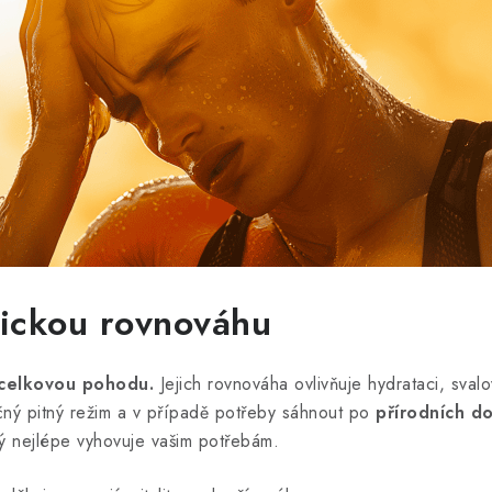
ytickou rovnováhu
i celkovou pohodu.
Jejich rovnováha ovlivňuje hydrataci, sval
ečný pitný režim a v případě potřeby sáhnout po
přírodních do
rý nejlépe vyhovuje vašim potřebám.