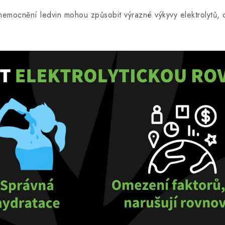
emocnění ledvin mohou způsobit výrazné výkyvy elektrolytů, 