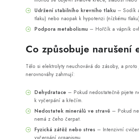
Udržení stabilního krevního tlaku
– Sodík a 
tlaku) nebo naopak k hypotenzi (nízkému tlaku
Podpora metabolismu
– Hořčík a vápník ovli
Co způsobuje narušení e
Tělo si elektrolyty neuchovává do zásoby, a proto 
nerovnováhy zahrnují:
Dehydratace
– Pokud nedostatečně pijete neb
k vyčerpání a křečím.
Nedostatek minerálů ve stravě
– Pokud neko
nemá z čeho čerpat.
Fyzická zátěž nebo stres
– Intenzivní cvičen
vyčerpání organismu.