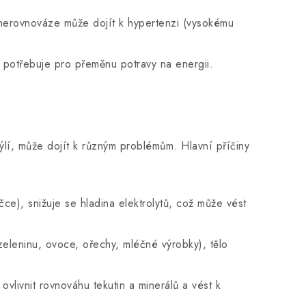
ch nerovnováze může dojít k hypertenzi (vysokému
 potřebuje pro přeměnu potravy na energii.
hýlí, může dojít k různým problémům. Hlavní příčiny
e), snižuje se hladina elektrolytů, což může vést
eleninu, ovoce, ořechy, mléčné výrobky), tělo
livnit rovnováhu tekutin a minerálů a vést k