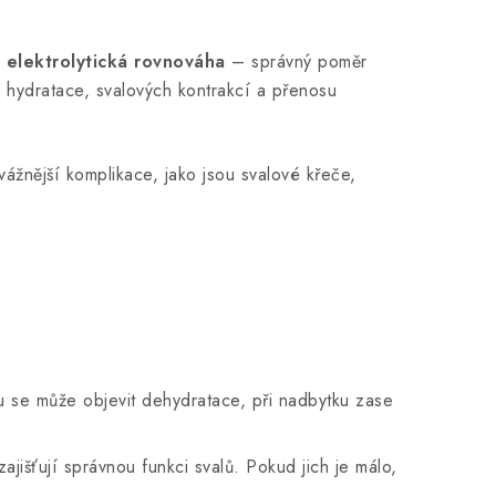
e
elektrolytická rovnováha
– správný poměr
ě hydratace, svalových kontrakcí a přenosu
žnější komplikace, jako jsou svalové křeče,
ku se může objevit dehydratace, při nadbytku zase
jišťují správnou funkci svalů. Pokud jich je málo,