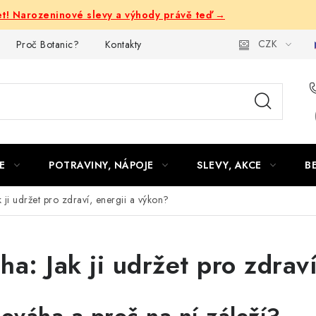
let! Narozeninové slevy a výhody právě teď →
CZK
Proč Botanic?
Kontakty
E
POTRAVINY, NÁPOJE
SLEVY, AKCE
B
k ji udržet pro zdraví, energii a výkon?
ha: Jak ji udržet pro zdrav