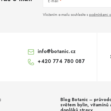
E-mail
Vložením e-mailu souhlasíte s
podmínkami o
info
@
botanic.cz
+420 774 780 087
c
Blog Botanic – průvod
světem bylin, vitamínů 
doplňků stravy