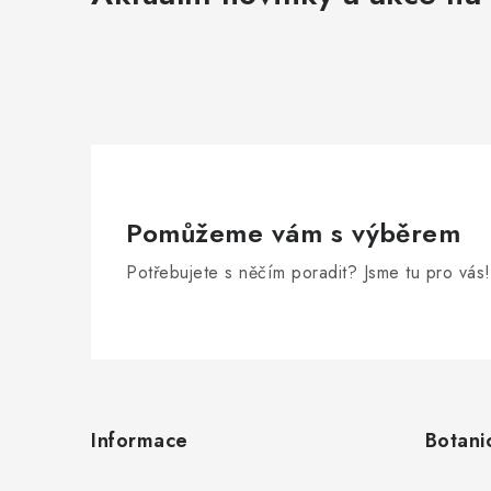
Pomůžeme vám s výběrem
Potřebujete s něčím poradit? Jsme tu pro vás!
Z
á
Informace
Botani
p