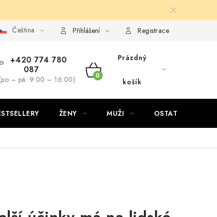
Čeština
Přihlášení
Registrace
Prázdný
+420 774 780
087
NÁKUPNÍ
(po – pá: 9:00 – 16:00)
košík
KOŠÍK
ESTSELLERY
ŽENY
MUŽI
OSTATNÍ