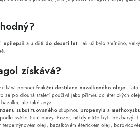
vhodný?
ři
epilepsii
a u dětí
do deseti let
. Jak už bylo zmíněno, velk
ně.
agol získává?
 získává pomocí
frakční destilace bazalkového oleje
. Tato
to se po dlouhá staletí používá jako příměs do éterických olej
n bazalka, ale také anýz.
nzenu substituovaného
skupinou
propenylu
a
methoxysku
odle světle žluté barvy. Pozor, někdy může být i bezbarvý. I 
 terpentýnovém oleji, bazalkovém éterickém oleji, borovicovém