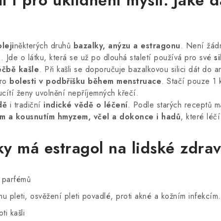
i i pro uklidnění mysli. Jaké d
leji
některých druhů
bazalky, anýzu a estragonu
. Není žád
o
. Jde o látku, která se už po dlouhá staletí používá pro své
s
léčbě kašle
. Při kašli se doporučuje bazalkovou silici dát do 
pro
bolesti v podbřišku během menstruace
. Stačí pouze 1 
ucítí ženy uvolnění nepříjemných křečí.
dě
i tradiční
indické vědě o léčení
. Podle starých receptů m
m a kousnutím hmyzem, včel a dokonce i hadů
, které léč
nky má estragol na lidské zdrav
i parfémů
u pleti, osvěžení pleti povadlé, proti akné a kožním infekcím.
ti kašli