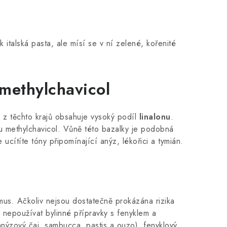
k italská pasta, ale mísí se v ní zelené, kořenité
 methylchavicol
a z těchto krajů obsahuje vysoký podíl
linalonu
.
u methylchavicol. Vůně této bazalky je podobná
ítíte tóny připomínající anýz, lékořici a tymián.
mus. Ačkoliv nejsou dostatečně prokázána rizika
d nepoužívat bylinné přípravky s fenyklem a
 anýzový čaj, sambucca, pastis a ouzo), fenyklový