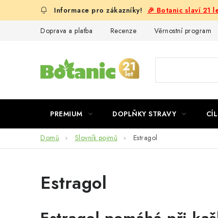
Přejít
🎉 Botanic slaví 21 
na
obsah
Doprava a platba
Recenze
Věrnostní program
PREMIUM
DOPLŇKY STRAVY
CÍL
Domů
Slovník pojmů
Estragol
Estragol