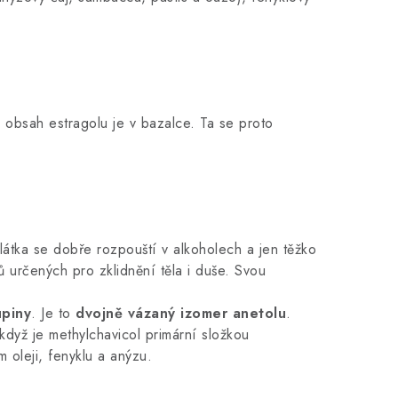
ý obsah estragolu je v bazalce. Ta se proto
 látka se dobře rozpouští v alkoholech a jen těžko
ů určených pro zklidnění těla i duše. Svou
piny
. Je to
dvojně vázaný izomer anetolu
.
když je methylchavicol primární složkou
 oleji, fenyklu a anýzu.