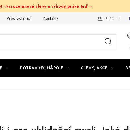
let! Narozeninové slevy a výhody právě teď →
CZK
Proč Botanic?
Kontakty
E
POTRAVINY, NÁPOJE
SLEVY, AKCE
B