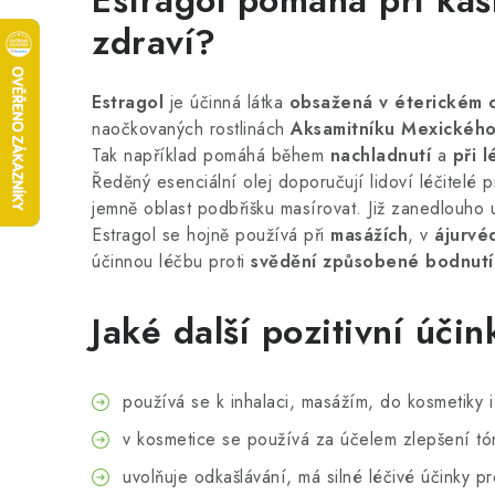
Estragol pomáhá při kašl
zdraví?
Estragol
je účinná látka
obsažená v éterickém o
naočkovaných rostlinách
Aksamitníku Mexickéh
Tak například pomáhá během
nachladnutí
a
při 
Ředěný esenciální olej doporučují lidoví léčitelé 
jemně oblast podbřišku masírovat. Již zanedlouho 
Estragol se hojně používá při
masážích
, v
ájurvé
účinnou léčbu proti
svědění způsobené bodnutí
Jaké další pozitivní úči
používá se k inhalaci, masážím, do kosmetiky 
v kosmetice se používá za účelem zlepšení tón
uvolňuje odkašlávání, má silné léčivé účinky pro