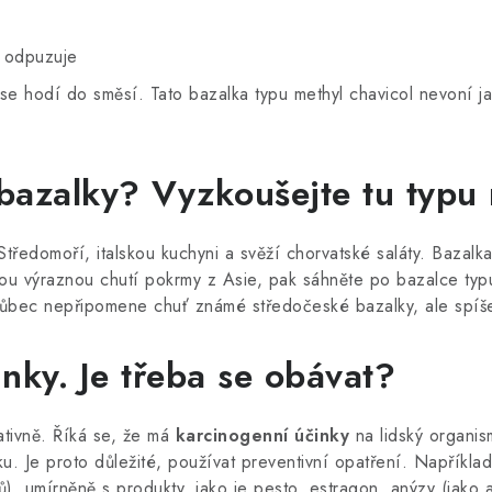
z odpuzuje
e se hodí do směsí. Tato bazalka typu methyl chavicol nevoní ja
 bazalky? Vyzkoušejte tu typu
Středomoří, italskou kuchyni a svěží chorvatské saláty. Bazalk
ou výraznou chutí pokrmy z Asie, pak sáhněte po bazalce typ
ůbec nepřipomene chuť známé středočeské bazalky, ale spíše uc
nky. Je třeba se obávat?
ativně. Říká se, že má
karcinogenní účinky
na lidský organis
nku. Je proto důležité, používat preventivní opatření. Napříkla
ců), umírněně s produkty, jako je pesto, estragon, anýzy (jako