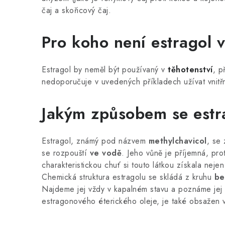
čaj a skořicový čaj.
Pro koho není estragol 
Estragol by neměl být používaný v
těhotenství
, p
nedoporučuje v uvedených příkladech užívat vnitř
Jakým způsobem se estr
Estragol, známý pod názvem
methylchavicol
, se
se rozpouští
ve vodě
. Jeho vůně je příjemná, pro
charakteristickou chuť si touto látkou získala neje
Chemická struktura estragolu se skládá z kruhu
be
Najdeme jej vždy v kapalném stavu a poznáme jej p
estragonového éterického oleje, je také obsažen v