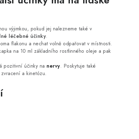
alší účinky má na lidské
nou výjimkou, pokud jej nalezneme také v
ilné léčebné účinky
.
aroma flakonu a nechat volně odpařovat v místnosti.
kapka na 10 ml základního rostlinného oleje a pak
á pozitivní účinky na
nervy
. Poskytuje také
í zvracení a kinetózu.
í