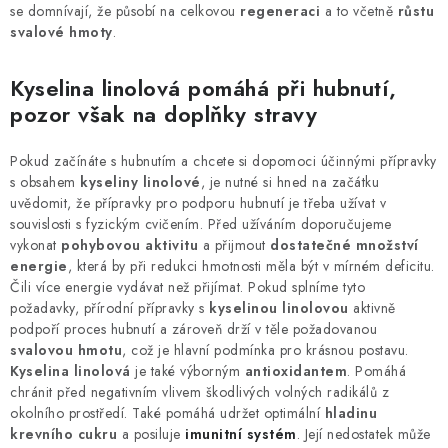
se domnívají, že působí na celkovou
regeneraci
a to včetně
růstu
svalové hmoty
.
Kyselina linolová pomáhá při hubnutí,
pozor však na doplňky stravy
Pokud začínáte s hubnutím a chcete si dopomoci účinnými přípravky
s obsahem
kyseliny linolové
, je nutné si hned na začátku
uvědomit, že přípravky pro podporu hubnutí je třeba užívat v
souvislosti s fyzickým cvičením. Před užíváním doporučujeme
vykonat
pohybovou aktivitu
a přijmout
dostatečné množství
energie
, která by při redukci hmotnosti měla být v mírném deficitu.
Čili více energie vydávat než přijímat. Pokud splníme tyto
požadavky, přírodní přípravky s
kyselinou linolovou
aktivně
podpoří proces hubnutí a zároveň drží v těle požadovanou
svalovou hmotu
, což je hlavní podmínka pro krásnou postavu.
Kyselina linolová
je také výborným
antioxidantem
. Pomáhá
chránit před negativním vlivem škodlivých volných radikálů z
okolního prostředí. Také pomáhá udržet optimální
hladinu
krevního cukru
a posiluje
imunitní systém
. Její nedostatek může