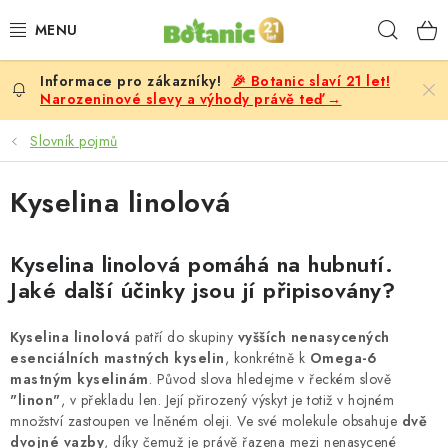
Přejít
Hleda
na
obsah
🎉 Botanic slaví 21 let!
PREMIUM
Narozeninové slevy a výhody právě teď →
DOPLŇKY STRAVY
Slovník pojmů
CÍLE
Kyselina linolová
POTRAVINY, NÁPOJE
Kyselina linolová pomáhá na
hubnutí
.
Jaké další účinky jsou jí připisovány?
SLEVY, AKCE
Kyselina linolová
patří do skupiny
vyšších nenasycených
BESTSELLERY
esenciálních mastných kyselin
, konkrétně k
Omega-6
mastným kyselinám
. Původ slova hledejme v řeckém slově
ŽENY
"linon"
, v překladu len. Její přirozený výskyt je totiž v hojném
množství zastoupen ve lněném oleji. Ve své molekule obsahuje
dvě
dvojné vazby
, díky čemuž je právě řazena mezi nenasycené