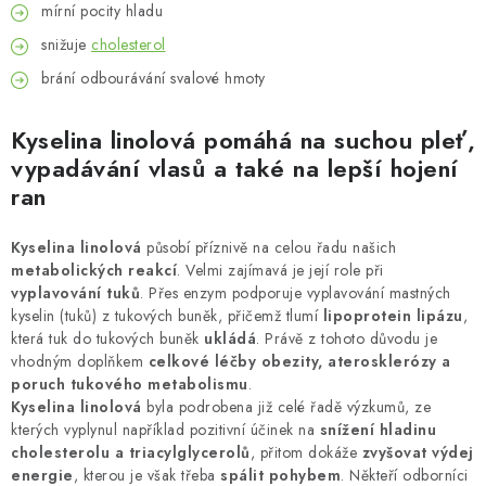
mírní pocity hladu
snižuje
cholesterol
brání odbourávání svalové hmoty
Kyselina linolová pomáhá na suchou pleť,
vypadávání vlasů a také na lepší hojení
ran
Kyselina linolová
působí příznivě na celou řadu našich
metabolických reakcí
. Velmi zajímavá je její role při
vyplavování tuků
. Přes enzym podporuje vyplavování mastných
kyselin (tuků) z tukových buněk, přičemž tlumí
lipoprotein lipázu
,
která tuk do tukových buněk
ukládá
. Právě z tohoto důvodu je
vhodným doplňkem
celkové léčby obezity, aterosklerózy a
poruch tukového metabolismu
.
Kyselina linolová
byla podrobena již celé řadě výzkumů, ze
kterých vyplynul například pozitivní účinek na
snížení hladinu
cholesterolu a triacylglycerolů
, přitom dokáže
zvyšovat výdej
energie
, kterou je však třeba
spálit pohybem
. Někteří odborníci