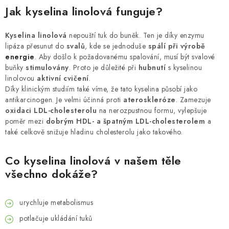
Jak kyselina linolová funguje?
Kyselina linolová
nepouští tuk do buněk. Ten je díky enzymu
lipáza přesunut do
svalů
, kde se jednoduše
spálí při výrobě
energie
. Aby došlo k požadovanému spalování, musí být svalové
buňky
stimulovány
. Proto je důležité při
hubnutí
s kyselinou
linolovou
aktivní cvičení
.
Díky klinickým studiím také víme, že tato kyselina působí jako
antikarcinogen. Je velmi účinná proti
ateroskleróze
. Zamezuje
oxidaci LDL-cholesterolu
na nerozpustnou formu, vylepšuje
poměr mezi
dobrým HDL- a špatným LDL-cholesterolem
a
také celkově snižuje hladinu cholesterolu jako takového.
Co kyselina linolová v našem těle
všechno dokáže?
urychluje metabolismus
potlačuje ukládání tuků