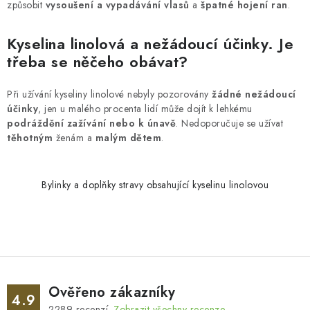
způsobit
vysoušení a vypadávání vlasů
a
špatné hojení ran
.
Kyselina linolová a nežádoucí účinky. Je
třeba se něčeho obávat?
Při užívání kyseliny linolové nebyly pozorovány
žádné nežádoucí
účinky
, jen u malého procenta lidí může dojít k lehkému
podráždění zažívání nebo k únavě
. Nedoporučuje se užívat
těhotným
ženám a
malým dětem
.
Bylinky a doplňky stravy obsahující kyselinu linolovou
Ověřeno zákazníky
4.9
2289
recenzí.
Zobrazit všechny recenze