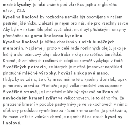
MUŽI
mastné kyseliny
. Je také známá pod zkratkou jejího anglického
názvu,
CLA
.
OSTATNÍ
Kyselina linolová
by rozhodně neměla být opomíjena v našem
pestrém jídelníčku. Důležitá je nejen pro nás, ale pro všechny savce.
Aby byla v našem těle plně využitelná, musí být příslušnými enzymy
DOVOLENÁ
přeměněna na
gama linolovou kyselinu
.
Kyselina linolová
je běžně obsažená v
tucích buněčných
membrán
Doprava a platba
. Najdeme ji proto v celé řadě rostlinných olejů, jako je
Recenze
Věrnostní program
lněný a slunečnicový olej nebo třeba v oleji ze světlice barvířské.
Proč Botanic?
Kontakty
Kromě již zmíněných rostlinných olejů se rovněž vyskytuje v řadě
živočišných potravin
, ze kterých je možné jmenovat například
plnotučné
mléčné výrobky, hovězí a skopové maso
.
I když by se zdálo, že díky masu máme této kyseliny dostatek, opak
je mnohdy pravdou. Přestože je její velké množství zastoupeno v
živočišné stravě
, její množství může být výrazně
sníženo
při
nevhodném krmení zvířat
ve velkochovech. Je to dáno tím, že
přirozené krmení v podobě pastvy trávy je ve velkochovech v rámci
efektivity produkce vyměněno za různé krmné směsi. Je prokázáno,
že maso zvířat z volných chovů je nejbohatší na obsah
kyseliny
linolové
.