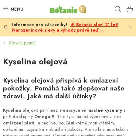
Přejít
Hleda
na
obsah
🎉 Botanic slaví 21 let!
PREMIUM
Narozeninové slevy a výhody právě teď →
DOPLŇKY STRAVY
Slovník pojmů
CÍLE
Kyselina olejová
POTRAVINY, NÁPOJE
Kyselina olejová přispívá k omlazení
pokožky. Pomáhá také zlepšovat naše
SLEVY, AKCE
zdraví. Jaké má další účinky?
BESTSELLERY
Kyselina olejová
patří mezi
nenasycené
mastné kyseliny
a
patří do skupiny
Omega-9
. Tato kyselina má významný vliv na
ŽENY
omlazení pleti
. Je nedílnou součástí krémů proti vráskám,
celkovému rozjasnění a zkrášlení pokožky. Ani ve farmaceutickém
průmyslu není opomíjená. V medicíně se používá jako významný