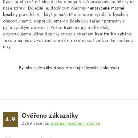
Kyselina olejová má stejně jako omega 3 a 6 prokazatelné účinky na
naše zdraví. Důležité je, doplňovat všechny
nenasycené mastné
kyseliny
pravidelně. I když je naše tělo schopné vyrobit si kyselinu
olejovou samo, doporučujeme do jídelníčku zařadit potraviny s
jejím vysokým obsahem. Pokud trpíte na její nedostatek,
doporučujeme užívat doplňky stravy s obsahem
kvalitního rybího
tuku
a namísto živočišného másla a sádla používat kvalitní rostlinné
tuky.
Bylinky a doplňky stravy obsahující kyselinu olejovou
Ověřeno zákazníky
4.9
2289
recenzí.
Zobrazit všechny recenze