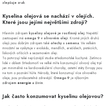
zlepšuje zrak
.
Kyselina olejová se nachází v olejích.
Které jsou jejími největšími zdroji?
Hlavním zdrojem
kyseliny olejové je rostlinný olej
. Největší
zastoupení má
omega 9 v olivovém oleji
. Kromě jiných druhů
olejů jsou dobrým zdrojem také
ořechy
a
semena
. Ve velkém
množství se vyskytuje v avokádu, mandlích, arašídech, pistáciích,
lískových oříšcích a sezamovém oleji.
To potvrzují také nejrůznější studie středomořské kuchyně. Zatímco
lidé v oblasti Středomoří ve velké míře konzumující olivový olej trpí
jen minimálně na kardiovaskulární choroby, ostatní státy Evropy jsou
na tom o poznání hůře. Národy, které konzumují více olivového
oleje, jsou prokazatelně zdravější.
Omega-9
je výborným
zdrojem
energie
a živin
.
Jak často konzumovat kyselinu olejovou?