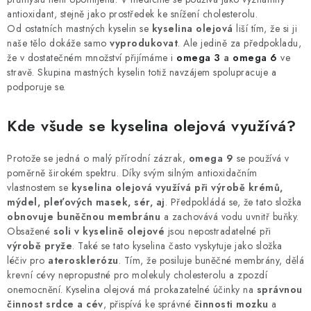
MUŽI
antioxidant, stejně jako prostředek ke snížení cholesterolu.
Od ostatních mastných kyselin se
kyselina olejová
liší tím, že si ji
OSTATNÍ
naše tělo dokáže samo
vyprodukovat
. Ale jedině za předpokladu,
že v dostatečném množství přijímáme i
omega 3
a
omega 6
ve
stravě. Skupina mastných kyselin totiž navzájem spolupracuje a
DOVOLENÁ
podporuje se.
Doprava a platba
Recenze
Věrnostní program
Kde všude se kyselina olejová využívá?
Proč Botanic?
Kontakty
Protože se jedná o malý přírodní zázrak,
omega 9
se používá v
poměrně širokém spektru. Díky svým silným antioxidačním
vlastnostem se
kyselina olejová využívá při výrobě krémů,
mýdel, pleťových masek, sér, aj
. Předpokládá se, že tato složka
obnovuje buněčnou membránu
a zachovává vodu uvnitř buňky.
Obsažené
soli v kyselině olejové
jsou nepostradatelné při
výrobě pryže
. Také se tato kyselina často vyskytuje jako složka
léčiv pro
aterosklerózu
. Tím, že posiluje buněčné membrány, dělá
krevní cévy nepropustné pro molekuly cholesterolu a zpozdí
onemocnění. Kyselina olejová má prokazatelné účinky na
správnou
činnost srdce a cév
, přispívá ke správné
činnosti mozku
a