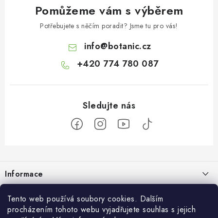
Pomůžeme vám s výběrem
Potřebujete s něčím poradit? Jsme tu pro vás!
info
@
botanic.cz
+420 774 780 087
Z
á
Informace
p
a
Doprava a platba
Botanic
Tento web používá soubory cookies. Dalším
t
procházením tohoto webu vyjadřujete souhlas s jejich
Velkoobchod
Blog