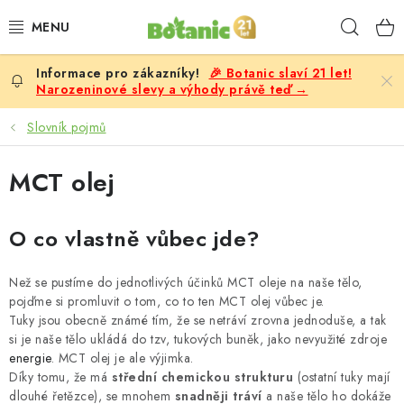
Přejít
Hleda
na
obsah
🎉 Botanic slaví 21 let!
PREMIUM
Narozeninové slevy a výhody právě teď →
DOPLŇKY STRAVY
Slovník pojmů
CÍLE
MCT olej
POTRAVINY, NÁPOJE
O co vlastně vůbec jde?
SLEVY, AKCE
Než se pustíme do jednotlivých účinků MCT oleje na naše tělo,
pojďme si promluvit o tom, co to ten MCT olej vůbec je.
BESTSELLERY
Tuky jsou obecně známé tím, že se netráví zrovna jednoduše, a tak
si je naše tělo ukládá do tzv, tukových buněk, jako nevyužité zdroje
energie
ŽENY
. MCT olej je ale výjimka.
Díky tomu, že má
střední chemickou strukturu
(ostatní tuky mají
dlouhé řetězce), se mnohem
snadněji tráví
a naše tělo ho dokáže