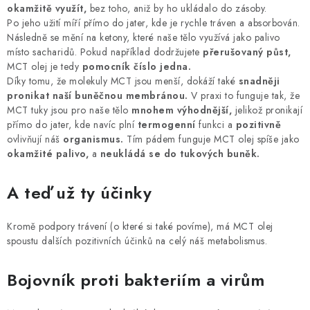
MUŽI
okamžitě využít,
bez toho, aniž by ho ukládalo do zásoby.
Po jeho užití míří přímo do jater, kde je rychle tráven a absorbován.
OSTATNÍ
Následně se mění na ketony, které naše tělo využívá jako palivo
místo sacharidů. Pokud například dodržujete
přerušovaný půst,
MCT olej je tedy
pomocník číslo jedna.
DOVOLENÁ
Díky tomu, že molekuly MCT jsou menší, dokáží také
snadněji
pronikat naší buněčnou membránou.
V praxi to funguje tak, že
MCT tuky jsou pro naše tělo
mnohem výhodnější,
jelikož pronikají
Doprava a platba
Recenze
Věrnostní program
přímo do jater, kde navíc plní
termogenní
funkci a
pozitivně
Proč Botanic?
Kontakty
ovlivňují náš
organismus.
Tím pádem funguje MCT olej spíše jako
okamžité palivo,
a
neukládá se do tukových buněk.
A teď už ty účinky
Kromě podpory trávení (o které si také povíme), má MCT olej
spoustu dalších pozitivních účinků na celý náš metabolismus.
Bojovník proti bakteriím a virům