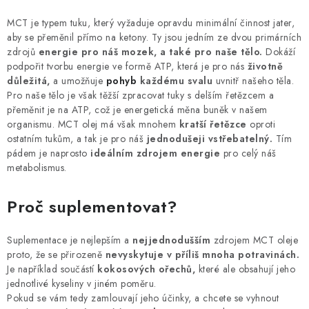
MCT je typem tuku, který vyžaduje opravdu minimální činnost jater,
aby se přeměnil přímo na ketony. Ty jsou jedním ze dvou primárních
zdrojů
energie pro náš mozek, a také pro naše tělo.
Dokáží
podpořit tvorbu energie ve formě ATP, která je pro nás
životně
důležitá,
a umožňuje
pohyb
každému svalu
uvnitř našeho těla.
Pro naše tělo je však těžší zpracovat tuky s delším řetězcem a
přeměnit je na ATP, což je energetická měna buněk v našem
organismu. MCT olej má však mnohem
kratší řetězce
oproti
ostatním tukům, a tak je pro náš
jednodušeji vstřebatelný.
Tím
pádem je naprosto
ideálním zdrojem energie
pro celý náš
metabolismus.
Proč suplementovat?
Suplementace je nejlepším a
nejjednodušším
zdrojem MCT oleje
proto, že se přirozeně
nevyskytuje v příliš mnoha potravinách.
Je například součástí
kokosových ořechů,
které ale obsahují jeho
jednotlivé kyseliny v jiném poměru.
Pokud se vám tedy zamlouvají jeho účinky, a chcete se vyhnout