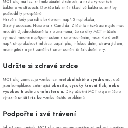
MCT olej má tzv. antimikrobiální vlastnosti, a navíc vyrovnává
bakterie ve střevech. Dokáže tak zničit škodlivé bakterie, aniž by
poškodil ty prospěšné.
Hravě si tedy poradí s bakteriemi např. Streptokoka,
Staphylococcus, Neisseria a Candida. Z těchto názvů asi nejste moc
moudří. Zjednodušeně to ale znamená, že se díky MCT můžete
vyhnout mnoha nepříjemnostem a onemocněním, mezi které patří
např. streptokoková infekce, zápal plic, infekce dutin, otrava jídlem,
meningitida a jiná zánětlivá onemocnění či žaludeční viry.
Udržte si zdravé srdce
MCT olej zamezuje vzniku tzv.
metabolického syndromu,
což
jsou komplikace zahrnující
obezitu, vysoký krevní tlak, nebo
vysokou hladinu cholesterolu.
Díky užívání MCT oleje můžete
výrazně
snížit riziko
vzniku těchto problémů.
Podpořte i své trávení
Jak už jsme zmínili, MCT olej podporuje vyváženost bakterií v našem