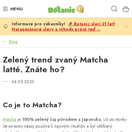
Přejít
Hleda
na
obsah
🎉 Botanic slaví 21 let!
PREMIUM
Narozeninové slevy a výhody právě teď →
DOPLŇKY STRAVY
Blog
CÍLE
Zelený trend zvaný Matcha
latté. Znáte ho?
POTRAVINY, NÁPOJE
04.05.2023
SLEVY, AKCE
BESTSELLERY
Co je to Matcha?
ŽENY
Matcha
je
100% zelený čaj původem z Japonska
. Už po stovky
let se tento nápoj používá k čajovým rituálům a byl oblíbený