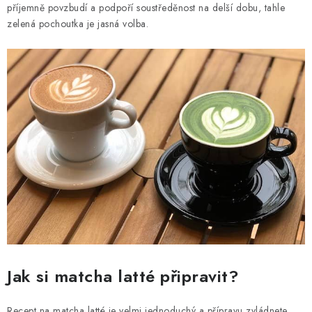
příjemně povzbudí a podpoří soustředěnost na delší dobu, tahle
zelená pochoutka je jasná volba.
Jak si matcha latté připravit?
Recept na matcha latté je velmi jednoduchý a přípravu zvládnete