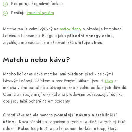
Podporuje kognitivní funkce
Posiluje
imunitní systém
Matcha tea je velmi výživný na
antioxidanty
a obsahuje kombinaci
kofeinu a L-theaninu. Funguje jako
přírodní energy drink
,
zrychluje metabolismus a zároveň také
snižuje stres
.
Matchu nebo kávu?
Mnoho lidí dnes dává matcha latté přednost před klasickými
kávovými nápoji. Účinkem a obsaženými látkami jsou si
káva
a
matcha velmi podobné a užívají se také z velmi podobných důvodů.
Oba tyto nápoje mají díky kofeinu především povzbuzující účinky,
oba jsou také bohaté na antioxidanty.
Oproti kávě má ale matcha
pomalejší nástup a stabilnější
účinek
. Káva působí na organismus rychleji a silněji a rychleji také
odezní. Pokud tedy toužíte po lahodném horkém nápoji, který