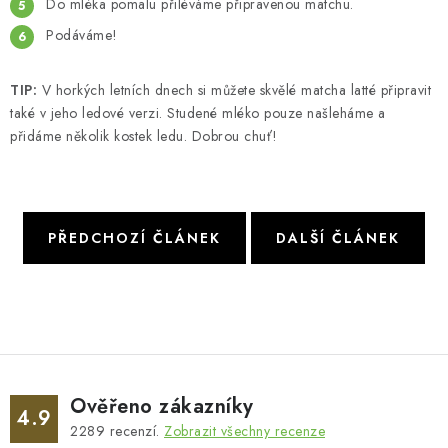
Do mléka pomalu přiléváme připravenou matchu.
Podáváme!
TIP:
V horkých letních dnech si můžete skvělé matcha latté připravit
také v jeho ledové verzi. Studené mléko pouze našleháme a
přidáme několik kostek ledu. Dobrou chuť!
PŘEDCHOZÍ ČLÁNEK
DALŠÍ ČLÁNEK
Ověřeno zákazníky
4.9
2289
recenzí.
Zobrazit všechny recenze