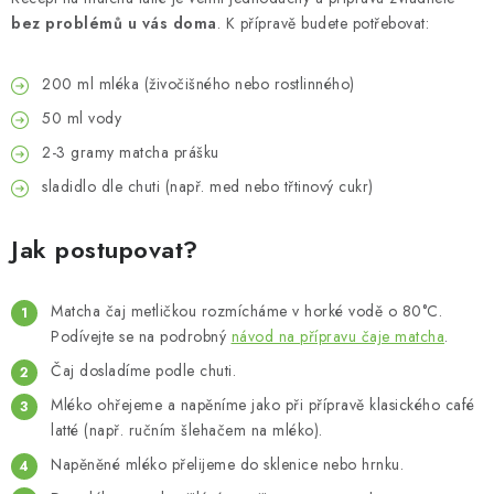
bez problémů u vás doma
. K přípravě budete potřebovat:
200 ml mléka (živočišného nebo rostlinného)
50 ml vody
2-3 gramy matcha prášku
sladidlo dle chuti (např. med nebo třtinový cukr)
Jak postupovat?
Matcha čaj metličkou rozmícháme v horké vodě o 80°C.
Podívejte se na podrobný
návod na přípravu čaje matcha
.
Čaj dosladíme podle chuti.
Mléko ohřejeme a napěníme jako při přípravě klasického café
latté (např. ručním šlehačem na mléko).
Napěněné mléko přelijeme do sklenice nebo hrnku.