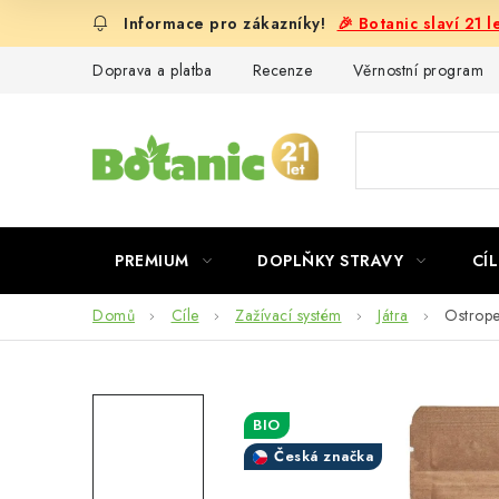
Přejít
🎉 Botanic slaví 21 
na
obsah
Doprava a platba
Recenze
Věrnostní program
PREMIUM
DOPLŇKY STRAVY
CÍL
Domů
Cíle
Zažívací systém
Játra
Ostrope
BIO
Česká značka