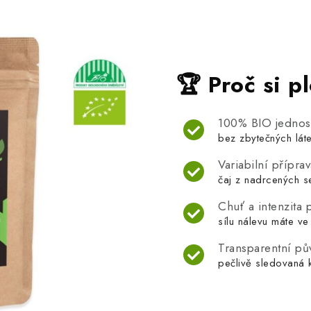
🏆 Proč si p
100% BIO jednos
bez zbytečných láte
Variabilní přípra
čaj z nadrcených s
Chuť a intenzita
sílu nálevu máte ve
Transparentní p
pečlivě sledovaná k