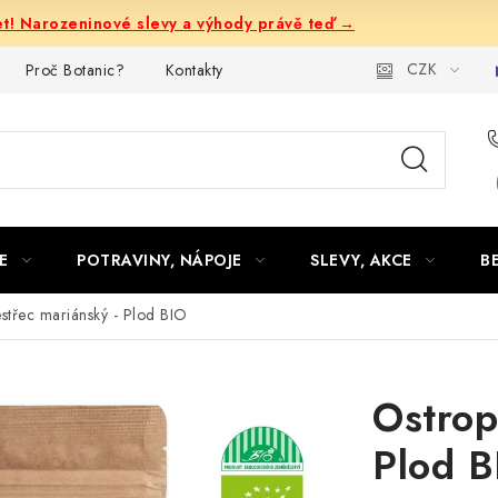
let! Narozeninové slevy a výhody právě teď →
CZK
Proč Botanic?
Kontakty
E
POTRAVINY, NÁPOJE
SLEVY, AKCE
B
střec mariánský - Plod BIO
Ostrop
Plod B