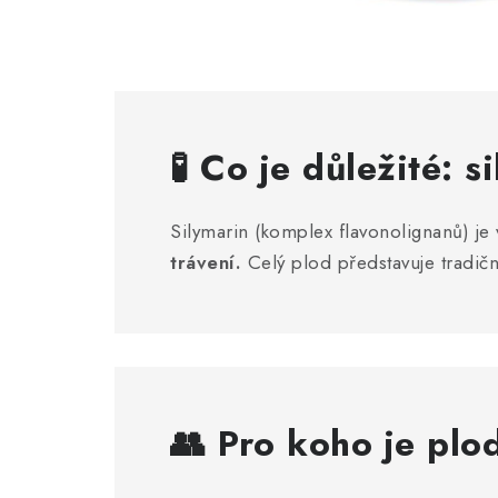
🧪 Co je důležité:
s
Silymarin (komplex flavonolignanů) je
trávení.
Celý plod představuje tradičn
👥 Pro koho je plo