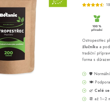
15
Ostropestřec p
žlučníku
a pod
tradiční přípra
forma s důrazem
🛡️ Normáln
🍽️ Podpor
🌿
Celé s
📆 až 1–2 