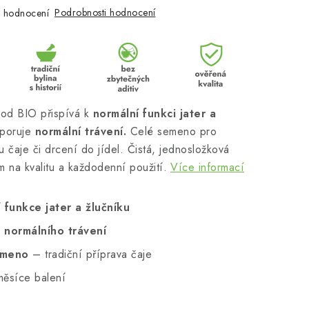
Podrobnosti hodnocení
 hodnocení
lod BIO přispívá k
normální funkci jater a
poruje
normální trávení.
Celé semeno pro
vu čaje či drcení do jídel. Čistá, jednosložková
 na kvalitu a každodenní použití.
Více informací
í
funkce jater a žlučníku
a
normálního trávení
emeno
– tradiční příprava čaje
měsíce balení