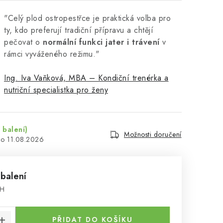
"Celý plod ostropestřce je praktická volba pro
ty, kdo preferují tradiční přípravu a chtějí
pečovat o
normální funkci jater i trávení
v
rámci vyváženého režimu."
Ing. Iva Vaňková, MBA – Kondiční trenérka a
nutriční specialistka pro ženy
 balení)
Možnosti doručení
11.08.2026
 balení
PH
:
PŘIDAT DO KOŠÍKU