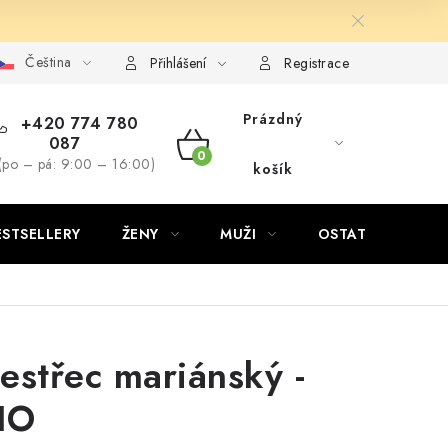
Čeština
Přihlášení
Registrace
Prázdný
+420 774 780
087
NÁKUPNÍ
(po – pá: 9:00 – 16:00)
košík
KOŠÍK
ESTSELLERY
ŽENY
MUŽI
OSTATNÍ
estřec mariánský -
IO