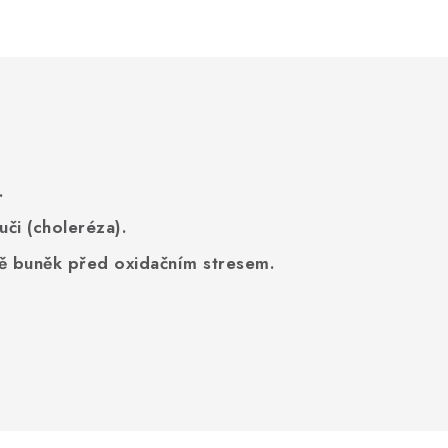
.
uči (choleréza).
ně buněk před oxidačním stresem.