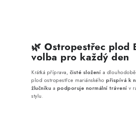
🌿 Ostropestřec
plod
B
volba pro každý den
Krátká příprava,
čisté složení
a dlouhodobě d
plod ostropestřce mariánského
přispívá k n
žlučníku
a
podporuje normální trávení
v r
stylu.