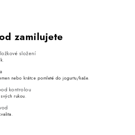
lod zamilujete
ložkové složení
k.
va
emen nebo krátce pomleté do jogurtu/kaše.
 pod kontrolou
 svých rukou.
ůvod
valita.