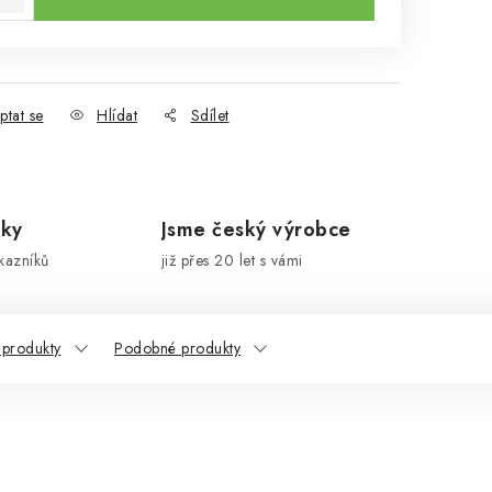
ptat se
Hlídat
Sdílet
íky
Jsme český výrobce
kazníků
již přes 20 let s vámi
 produkty
Podobné produkty