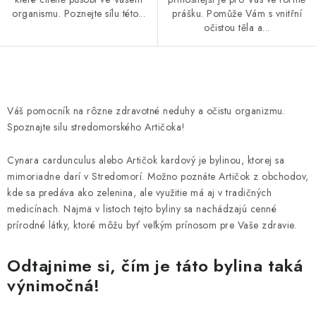
organismu. Poznejte sílu této...
prášku. Pomůže Vám s vnitřní
očistou těla a...
O
v
Váš pomocník na rôzne zdravotné neduhy a očistu organizmu.
l
Spoznajte silu stredomorského Artičoka!
á
d
Cynara cardunculus alebo Artičok kardový je bylinou, ktorej sa
a
mimoriadne darí v Stredomorí. Možno poznáte Artičok z obchodov,
kde sa predáva ako zelenina, ale využitie má aj v tradičných
c
medicínach. Najmä v listoch tejto byliny sa nachádzajú cenné
i
prírodné látky, ktoré môžu byť veľkým prínosom pre Vaše zdravie.
e
p
Odtajnime si, čím je táto bylina taká
r
výnimočná!
v
k