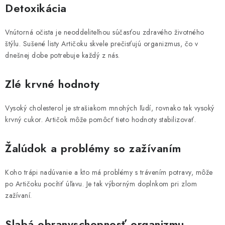
y
Detoxikácia
v
ý
Vnútorná očista je neoddeliteľnou súčasťou zdravého životného
štýlu. Sušené listy Artičoku skvele prečisťujú organizmus, čo v
p
dnešnej dobe potrebuje každý z nás.
i
s
Zlé krvné hodnoty
u
Vysoký cholesterol je strašiakom mnohých ľudí, rovnako tak vysoký
krvný cukor. Artičok môže pomôcť tieto hodnoty stabilizovať.
Žalúdok a problémy so zažívaním
Koho trápi nadúvanie a kto má problémy s trávením potravy, môže
po Artičoku pocítiť úľavu. Je tak výborným doplnkom pri zlom
zažívaní.
Slabá obranyschopnosť organizmu