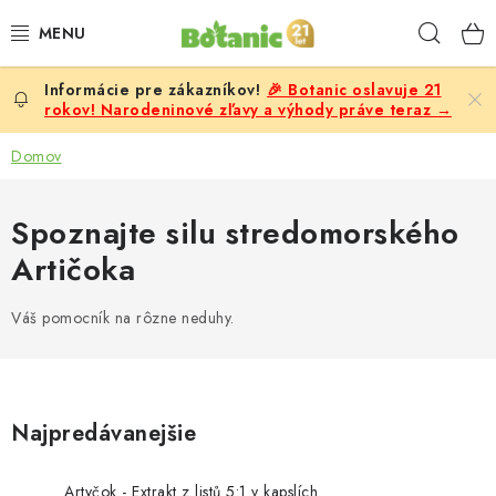
Prejsť
Hľad
na
obsah
🎉 Botanic oslavuje 21
PREMIUM
rokov! Narodeninové zľavy a výhody práve teraz →
DOPLNKY STRAVY
Domov
CIELE
Spoznajte silu stredomorského
Artičoka
POTRAVINY A NÁPOJE
Váš pomocník na rôzne neduhy.
ZĽAVY, AKCIE
ZLOŽKY
Najpredávanejšie
ŽENY
Artyčok - Extrakt z listů 5:1 v kapslích