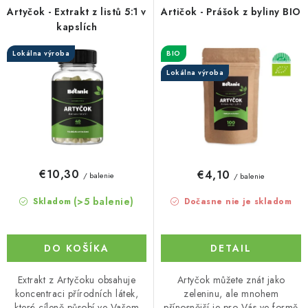
r
e
Artyčok - Extrakt z listů 5:1 v
Artičok - Prášok z byliny BIO
o
p
kapslích
d
r
Lokálna výroba
BIO
u
o
Lokálna výroba
k
d
t
u
o
k
v
t
o
€10,30
€4,10
/ balenie
/ balenie
v
(>5 balenie)
Skladom
Dočasne nie je skladom
DO KOŠÍKA
DETAIL
Extrakt z Artyčoku obsahuje
Artyčok můžete znát jako
koncentraci přírodních látek,
zeleninu, ale mnohem
které cíleně působí ve Vašem
přínosnější je pro Vás ve formě