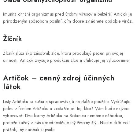
Imunita chráni organizmus pred útokmi vírusov a baktérií. Artičok ju
prirodzeným spôsobom posilní, čím dobre zvládnete obdobie viróz.
Žlčník
Žlčník slúži ako zásobník žlče, ktorú produkujú pečeň pri svojej
činnosti. Artičok zvyšuje produkciu žlče a uľahčuje jej vylučovanie.
Artičok – cenný zdroj účinných
látok
Listy Artičoku sa sušia a spracovávajú na ďalšie použitie. Vyskúšajte
jednu z foriem Artičoku a zostaňte pri tej, ktorá Vám bude najviac
vyhovovať. Dve formy Artičoku na Botanicu nemáme náhodou,
pretože každý z nás uprednostňuje iný životný štýl. Niekto skôr volí
prášok, iný naopak kapsule.