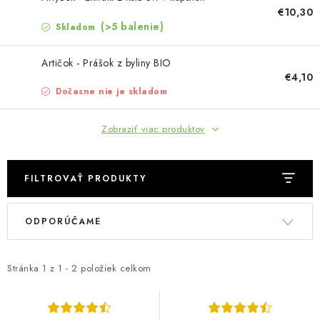
MUŽI
€10,30
(>5 balenie)
Skladom
OSTATNÉ
Artičok - Prášok z byliny BIO
DOVOLENKA
€4,10
Dočasne nie je skladom
Doprava a platba
Recenzie
Vernostný program
Zobraziť viac produktov
Prečo Botanic?
Kontakty
FILTROVAŤ PRODUKTY
V
R
ODPORÚČAME
ý
a
p
d
i
e
Stránka
1
z
1
-
2
položiek celkom
s
n
p
i