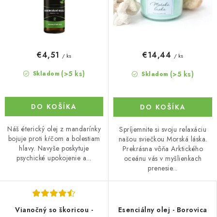
€4,51
€14,44
/ ks
/ ks
(>5 ks)
(>5 ks)
Skladom
Skladom
DO KOŠÍKA
DO KOŠÍKA
Náš éterický olej z mandarínky
Spríjemnite si svoju relaxáciu
bojuje proti kŕčom a bolestiam
našou sviečkou Morská láska.
hlavy. Navyše poskytuje
Prekrásna vôňa Arktického
psychické upokojenie a...
oceánu vás v myšlienkach
prenesie...
Vianočný so škoricou -
Esenciálny olej - Borovica