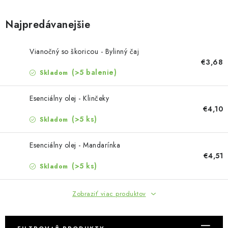
MUŽI
Najpredávanejšie
OSTATNÉ
Vianočný so škoricou - Bylinný čaj
DOVOLENKA
€3,68
(>5 balenie)
Skladom
Doprava a platba
Recenzie
Vernostný program
Prečo Botanic?
Esenciálny olej - Klinčeky
Kontakty
€4,10
(>5 ks)
Skladom
Esenciálny olej - Mandarínka
€4,51
(>5 ks)
Skladom
Zobraziť viac produktov