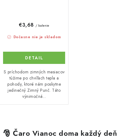
€3,68
/ balenie
Dočasne nie je skladom
DETAIL
S príchodom zimných mesiacov
túžime po chvíľach tepla a
pohody, ktoré nám poskytne
jedinečný Zimný Punč. Táto
výnimočná...
O
v
🎅 Čaro Vianoc doma každý deň