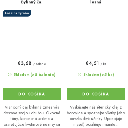
Bylinný čaj
lesná
Lokálna výroba
€3,68
€4,51
/ balenie
/ ks
(>5 balenie)
(>5 ks)
Skladom
Skladom
DO KOŠÍKA
DO KOŠÍKA
Vianočný čaj bylinná zmes vás
Vyskúšajte náš éterický olej z
dostane svojou chuťou. Ovocné
borovice a spoznajte všetky jeho
tóny, korenená aróma a
povzbudivé účinky. Upokojuje
osviežujúce kvetinové nuansy sa
myseľ, posilňuje imunitu...