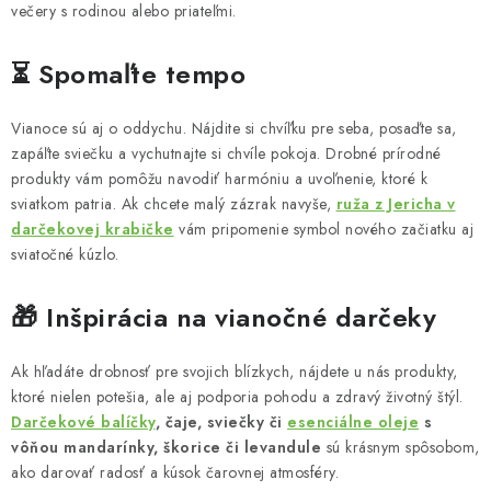
večery s rodinou alebo priateľmi.
⏳ Spomaľte tempo
Vianoce sú aj o oddychu. Nájdite si chvíľku pre seba, posaďte sa,
zapáľte sviečku a vychutnajte si chvíle pokoja. Drobné prírodné
produkty vám pomôžu navodiť harmóniu a uvoľnenie, ktoré k
sviatkom patria. Ak chcete malý zázrak navyše,
ruža z Jericha v
darčekovej krabičke
vám pripomenie symbol nového začiatku aj
sviatočné kúzlo.
🎁 Inšpirácia na vianočné darčeky
Ak hľadáte drobnosť pre svojich blízkych, nájdete u nás produkty,
ktoré nielen potešia, ale aj podporia pohodu a zdravý životný štýl.
Darčekové balíčky
, čaje, sviečky či
esenciálne oleje
s
vôňou mandarínky, škorice či levandule
sú krásnym spôsobom,
ako darovať radosť a kúsok čarovnej atmosféry.