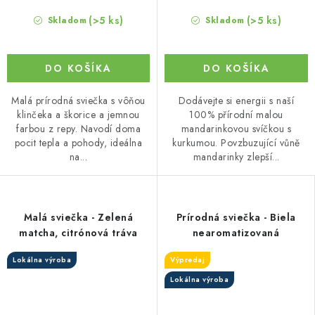
(>5 ks)
(>5 ks)
Skladom
Skladom
DO KOŠÍKA
DO KOŠÍKA
Malá prírodná sviečka s vôňou
Dodávejte si energii s naší
klinčeka a škorice a jemnou
100% přírodní malou
farbou z repy. Navodí doma
mandarinkovou svíčkou s
pocit tepla a pohody, ideálna
kurkumou. Povzbuzující vůně
na...
mandarinky zlepší...
Malá sviečka - Zelená
Prírodná sviečka - Biela
matcha, citrónová tráva
nearomatizovaná
Lokálna výroba
Výpredaj
Lokálna výroba