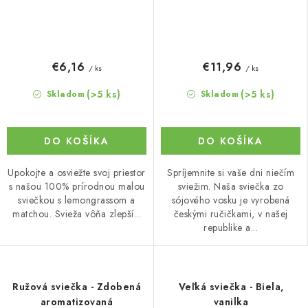
€6,16
€11,96
/ ks
/ ks
(>5 ks)
(>5 ks)
Skladom
Skladom
DO KOŠÍKA
DO KOŠÍKA
Upokojte a osviežte svoj priestor
Spríjemnite si vaše dni niečím
s našou 100% prírodnou malou
sviežim. Naša sviečka zo
sviečkou s lemongrassom a
sójového vosku je vyrobená
matchou. Svieža vôňa zlepší...
českými ručičkami, v našej
republike a...
Ružová sviečka - Zdobená
Veľká sviečka - Biela,
aromatizovaná
vanilka