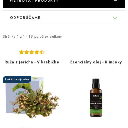
FILTROVAŤ PRODUKTY
V
R
ODPORÚČAME
ý
a
p
d
i
e
Stránka
1
z
1
-
19
položiek celkom
s
n
p
i
r
e
Ruža z Jericha - V krabičke
Esenciálny olej - Klinčeky
o
p
d
r
Lokálna výroba
u
o
k
d
t
u
o
k
v
t
o