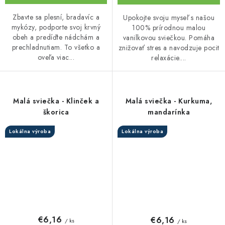
Zbavte sa plesní, bradavíc a
Upokojte svoju myseľ s našou
mykózy, podporte svoj krvný
100% prírodnou malou
obeh a predíďte nádchám a
vanilkovou sviečkou. Pomáha
prechladnutiam. To všetko a
znižovať stres a navodzuje pocit
oveľa viac...
relaxácie....
Malá sviečka - Klinček a
Malá sviečka - Kurkuma,
škorica
mandarínka
Lokálna výroba
Lokálna výroba
€6,16
€6,16
/ ks
/ ks