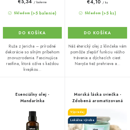
€5,34
€4,10
/ balenie
/ ks
v
(>5 balenie)
(>5 ks)
Skladom
Skladom
DO KOŠÍKA
DO KOŠÍKA
Ruža z Jericha – prírodné
Náš éterický olej z klinčeka vám
dekorácie so silným príbehom
pomôže zlepšiť funkciu vášho
znovuzrodenia. Fascinujúca
trávenia a dýchacích ciest.
rastlina, ktorá ožíva s každou
Navyše tiež prehrieva a...
kvapkou...
Esenciálny olej -
Morská láska sviečka -
Mandarínka
Zdobená aromatizovaná
Výpredaj
Lokálna výroba