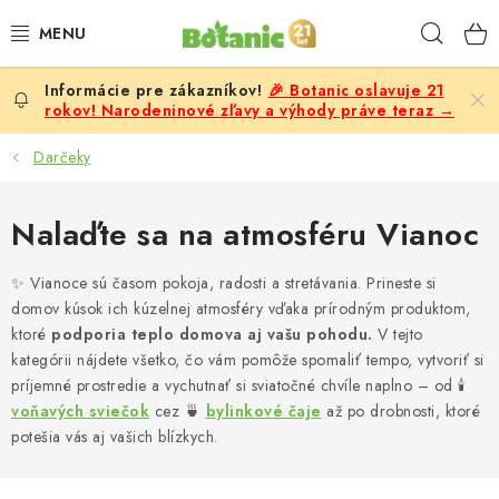
Prejsť
Hľad
na
obsah
🎉 Botanic oslavuje 21
PREMIUM
rokov! Narodeninové zľavy a výhody práve teraz →
DOPLNKY STRAVY
Darčeky
CIELE
Nalaďte sa na atmosféru Vianoc
POTRAVINY A NÁPOJE
✨ Vianoce sú časom pokoja, radosti a stretávania. Prineste si
domov kúsok ich kúzelnej atmosféry vďaka prírodným produktom,
ZĽAVY, AKCIE
ktoré
podporia teplo domova aj vašu pohodu.
V tejto
kategórii nájdete všetko, čo vám pomôže spomaliť tempo, vytvoriť si
ZLOŽKY
príjemné prostredie a vychutnať si sviatočné chvíle naplno – od 🕯️
voňavých sviečok
cez 🍵
bylinkové čaje
až po drobnosti, ktoré
potešia vás aj vašich blízkych.
ŽENY