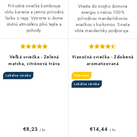
Prírodná sviečka kombinuje
Vneste do svojho domova
vôňu korenia a jemnú prírodnú
energiu s našou 100%
farbu z repy. Vytvorte si doma
prírodnou mandarínkovou
útulnú atmosféru plnú tepla a
sviečkou s kurkumou. Svieža
pohody.
vôňa mandarínky podporuje...
Veľká sviečka - Zelená
Vianočná sviečka - Zdobená
matcha, citrónová tráva
aromatizovaná
Lokálna výroba
Výpredaj
Lokálna výroba
€8,23
€14,44
/ ks
/ ks