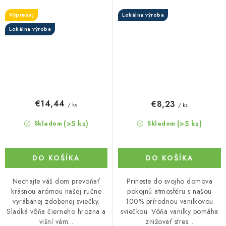
Výpredaj
Lokálna výroba
Lokálna výroba
€14,44
€8,23
/ ks
/ ks
(>5 ks)
(>5 ks)
Skladom
Skladom
DO KOŠÍKA
DO KOŠÍKA
Nechajte váš dom prevoňať
Prineste do svojho domova
krásnou arómou našej ručne
pokojnú atmosféru s našou
vyrábanej zdobenej sviečky.
100% prírodnou vanilkovou
Sladká vôňa čierneho hrozna a
sviečkou. Vôňa vanilky pomáha
višní vám...
znižovať stres...