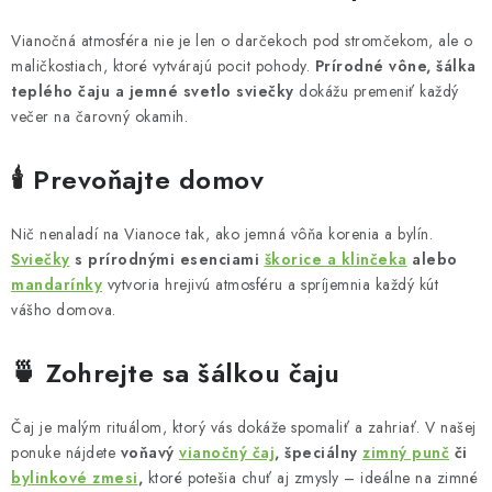
l
á
Vianočná atmosféra nie je len o darčekoch pod stromčekom, ale o
d
maličkostiach, ktoré vytvárajú pocit pohody.
Prírodné vône, šálka
a
teplého čaju a jemné svetlo sviečky
dokážu premeniť každý
c
večer na čarovný okamih.
i
e
🕯️ Prevoňajte domov
p
r
Nič nenaladí na Vianoce tak, ako jemná vôňa korenia a bylín.
v
Sviečky
s prírodnými esenciami
škorice a klinčeka
alebo
mandarínky
vytvoria hrejivú atmosféru a spríjemnia každý kút
k
vášho domova.
y
v
🍵 Zohrejte sa šálkou čaju
ý
p
Čaj je malým rituálom, ktorý vás dokáže spomaliť a zahriať. V našej
i
ponuke nájdete
voňavý
vianočný čaj
, špeciálny
zimný punč
či
s
bylinkové zmesi
,
ktoré potešia chuť aj zmysly – ideálne na zimné
u