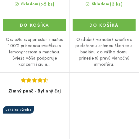
(>5 ks)
(3 ks)
Skladom
Skladom
DO KOŠÍKA
DO KOŠÍKA
Osviežte svoj priestor s našou
Ozdobná vianočná sviečka s
100% prírodnou sviečkou s
prekrásnou arómou škorice a
lemongrassom a matchou.
badiánu do vášho domu
Svieža vôňa podporuje
prinesie tú pravú vianočnú
koncentráciu a...
atmosféru.
Zimný punč - Bylinný čaj
Lokálna výroba