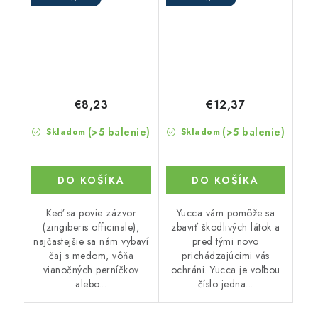
€8,23
€12,37
(>5 balenie)
(>5 balenie)
Skladom
Skladom
DO KOŠÍKA
DO KOŠÍKA
Keď sa povie zázvor
Yucca vám pomôže sa
(zingiberis officinale),
zbaviť škodlivých látok a
najčastejšie sa nám vybaví
pred tými novo
čaj s medom, vôňa
prichádzajúcimi vás
vianočných perníčkov
ochráni. Yucca je voľbou
alebo...
číslo jedna...