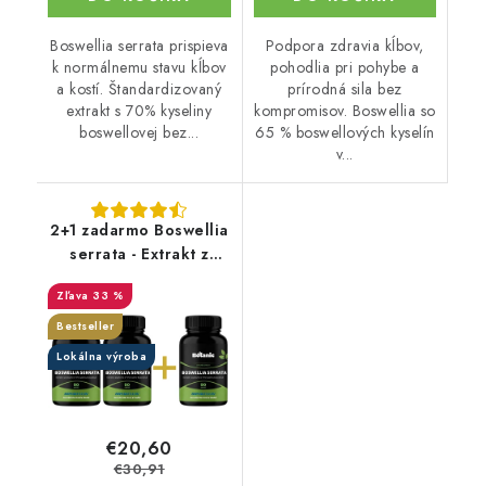
Boswellia serrata prispieva
Podpora zdravia kĺbov,
k normálnemu stavu kĺbov
pohodlia pri pohybe a
a kostí. Štandardizovaný
prírodná sila bez
extrakt s 70% kyseliny
kompromisov. Boswellia so
boswellovej bez...
65 % boswellových kyselín
v...
2+1 zadarmo Boswellia
serrata - Extrakt z
pryskyřice s 70%
33 %
kyseliny boswelové
(Boswellin®️ HBD
Bestseller
Sabinsa) v kapslích
Lokálna výroba
€20,60
€30,91