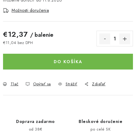
11.8.2026
Možnosti doručenia
€12,37
/ balenie
€11,04 bez DPH
Jednotková cena:
DO KOŠÍKA
Tlač
Opýtať sa
Strážiť
Zdieľať
Doprava zadarmo
Bleskové doručenie
od 38€
po celé SK