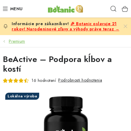
Prejsť
Hľad
na
obsah
🎉 Botanic oslavuje 21
PREMIUM
rokov! Narodeninové zľavy a výhody práve teraz →
DOPLNKY STRAVY
Premium
CIELE
BeActive – Podpora kĺbov a
kostí
POTRAVINY A NÁPOJE
Podrobnosti hodnotenia
16 hodnotení
ZĽAVY, AKCIE
Lokálna výroba
ZLOŽKY
ŽENY