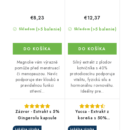
€8,23
€12,37
(>5 balenie)
(>5 balenie)
Skladom
Skladom
DO KOŠÍKA
DO KOŠÍKA
Magnolie vám výrazně
Silný extrakt z plodov
pomůže před menstruací
kotvičníka s 40%
či menopauzou. Navíc
protodioscínu podporuje
podporuje stav kloubů a
vitalitu, fyzickú silu a
pravidelnou funkci
hormonálnu rovnováhu.
střevní...
Ideálny pre...
Zázvor - Extrakt s 5%
Yucca - Extrakt z
Gingerolu kapsule
koreňa s 50%
saponínov v kapsuliach
Lokálna výroba
Lokálna výroba