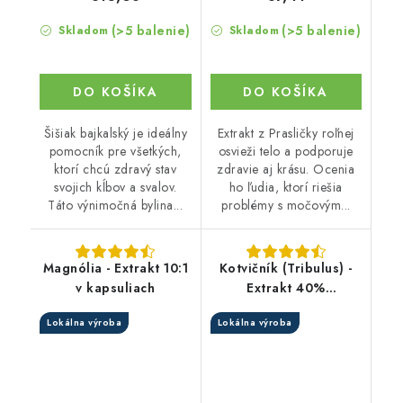
(>5 balenie)
(>5 balenie)
Skladom
Skladom
DO KOŠÍKA
DO KOŠÍKA
Šišiak bajkalský je ideálny
Extrakt z Prasličky roľnej
pomocník pre všetkých,
osvieži telo a podporuje
ktorí chcú zdravý stav
zdravie aj krásu. Ocenia
svojich kĺbov a svalov.
ho ľudia, ktorí riešia
Táto výnimočná bylina...
problémy s močovým...
Magnólia - Extrakt 10:1
Kotvičník (Tribulus) -
v kapsuliach
Extrakt 40%
protodioscínu v
Lokálna výroba
Lokálna výroba
kapsuliach 90 kap.