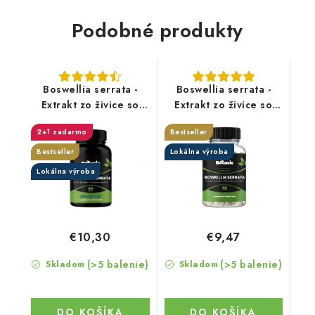
Podobné produkty
Boswellia serrata -
Boswellia serrata -
Extrakt zo živice so
Extrakt zo živice so
70% kyseliny
65% kyseliny
2+1 zadarmo
Bestseller
boswelovej
boswelovej v
(Boswellin®️ HBD
kapsuliach
Bestseller
Lokálna výroba
Sabinsa) v kapsuliach
Lokálna výroba
€10,30
€9,47
(>5 balenie)
(>5 balenie)
Skladom
Skladom
DO KOŠÍKA
DO KOŠÍKA