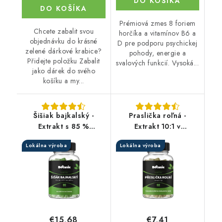
DO KOŠÍKA
DO KOŠÍKA
Prémiová zmes 8 foriem
Chcete zabalit svou
horčíka a vitamínov B6 a
objednávku do krásné
D pre podporu psychickej
zelené dárkové krabice?
pohody, energie a
Přidejte položku Zabalit
svalových funkcií. Vysoká...
jako dárek do svého
košíku a my...
Šišiak bajkalský -
Praslička roľná -
Extrakt s 85 %
Extrakt 10:1 v
baikalinu v kapsuliach
kapsuliach
Lokálna výroba
Lokálna výroba
€15,68
€7,41