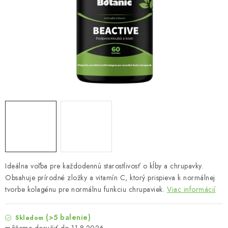
MUŽI
OSTATNÉ
DOVOLENKA
Doprava a platba
Recenzie
Vernostný program
Prečo Botanic?
Kontakty
Ideálna voľba pre každodennú starostlivosť o kĺby a chrupavky.
Obsahuje prírodné zložky a vitamín C, ktorý prispieva k normálnej
tvorbe kolagénu pre normálnu funkciu chrupaviek.
Viac informácií
(>5 balenie)
Skladom