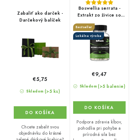
Boswellia serrata -
Zabaliť ako darček -
Extrakt zo živice so
Darčekový balíček
65% kyseliny
Bestseller
boswelovej v
kapsuliach
Lokálna výroba
€9,47
€5,75
(>5 balenie)
Skladom
(>5 ks)
Skladom
DO KOŠÍKA
DO KOŠÍKA
Podpora zdravia kĺbov,
Chcete zabalit svou
pohodlia pri pohybe a
objednávku do krásné
prírodná sila bez
zelené dárkové krabice?