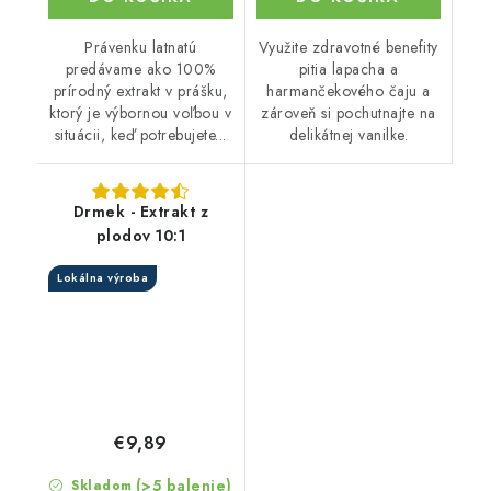
Právenku latnatú
Využite zdravotné benefity
predávame ako 100%
pitia lapacha a
prírodný extrakt v prášku,
harmančekového čaju a
ktorý je výbornou voľbou v
zároveň si pochutnajte na
situácii, keď potrebujete...
delikátnej vanilke.
Drmek - Extrakt z
plodov 10:1
Lokálna výroba
€9,89
(>5 balenie)
Skladom