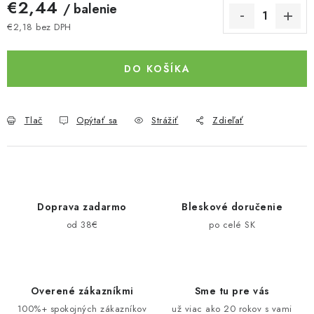
€2,44
/ balenie
€2,18 bez DPH
Jednotková cena:
DO KOŠÍKA
Tlač
Opýtať sa
Strážiť
Zdieľať
Doprava zadarmo
Bleskové doručenie
od 38€
po celé SK
Overené zákazníkmi
Sme tu pre vás
100%+ spokojných zákazníkov
už viac ako 20 rokov s vami