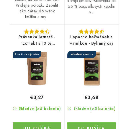
kompromisov. Boswellia so
Přidejte položku Zabalit
65 % boswellových kyselín
jako dárek do svého
v...
košíku a my...
Právenka latnatá -
Lapacho heřmánek s
Extrakt s 10 %
vanilkou - Bylinný čaj
andrografolidu v
Lokálna výroba
Lokálna výroba
prášku
€3,27
€3,68
(>5 balenie)
(>5 balenie)
Skladom
Skladom
DO KOŠÍKA
DO KOŠÍKA