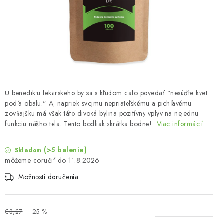
MUŽI
OSTATNÉ
DOVOLENKA
Doprava a platba
Recenzie
Vernostný program
U benediktu lekárskeho by sa s kľudom dalo povedať "nesúďte kvet
Prečo Botanic?
Kontakty
podľa obalu." Aj napriek svojmu nepriateľskému a pichľavému
zovňajšku má však táto divoká bylina pozitívny vplyv na nejednu
funkciu nášho tela. Tento bodliak skrátka bodne!
Viac informácií
(>5 balenie)
Skladom
11.8.2026
Možnosti doručenia
€3,27
–25 %