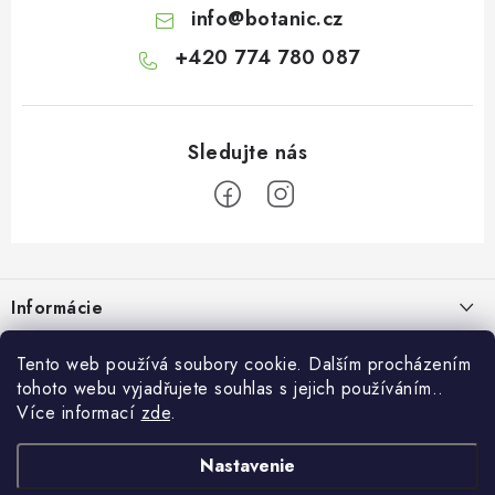
info
@
botanic.cz
+420 774 780 087
Z
á
Informácie
p
ä
Doprava a platba
Tento web používá soubory cookie. Dalším procházením
O Botanicu
t
tohoto webu vyjadřujete souhlas s jejich používáním..
Veľkoobchod
i
Blog
Více informací
zde
.
Blog Botanic – sprievodca svetom bylín, vitamínov a
e
Zákazková výroba
doplnkov stravy
Projekt Botanic pomáha
Nastavenie
Facebook
Obchodné podmienky
Ako užívať jablčný ocot: tekutý, kapsuly alebo gumové cukríky?
O nás