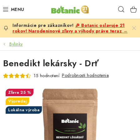
Prejsť
Hľad
na
obsah
🎉 Botanic oslavuje 21
PREMIUM
rokov! Narodeninové zľavy a výhody práve teraz →
DOPLNKY STRAVY
Bylinky
CIELE
Benedikt lekársky - Drť
POTRAVINY A NÁPOJE
Podrobnosti hodnotenia
15 hodnotení
ZĽAVY, AKCIE
25 %
Výpredaj
ZLOŽKY
Lokálna výroba
ŽENY