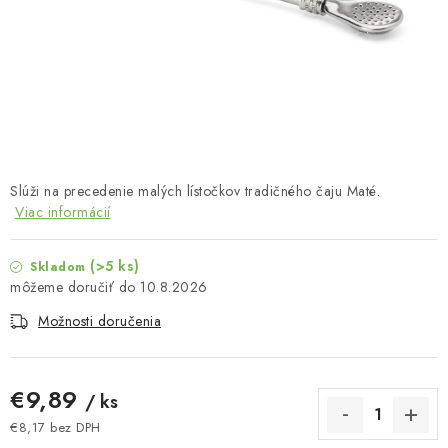
MUŽI
OSTATNÉ
DOVOLENKA
Doprava a platba
Recenzie
Vernostný program
Slúži na precedenie malých lístočkov tradičného čaju Maté.
Prečo Botanic?
Kontakty
Viac informácií
(>5 ks)
Skladom
10.8.2026
Možnosti doručenia
€9,89
/ ks
€8,17 bez DPH
Jednotková cena: