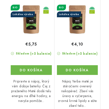
BIO
BIO
Lokálna výroba
Lokálna výroba
€5,75
€4,10
(>5 balenie)
(>5 balenie)
Skladom
Skladom
DO KOŠÍKA
DO KOŠÍKA
Pripravte si nápoj, ktorý
Nápoj Yerba maté je
vám dobije baterky. Čaj z
stáročiami overený
praženého Maté dodá telu
nakopávač. Zbaví vás
energiu na dlhé hodiny, a
únavy a vyčerpania,
navyše pomôže...
zrovná krvné lipidy a ešte
zbaví telo...