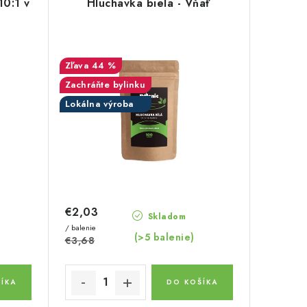
10:1 v
Hluchavka biela - Vňať
44 %
Zachráňte bylinku
Lokálna výroba
€2,03
Skladom
/ balenie
(>5 balenie)
€3,68
ÍKA
DO KOŠÍKA