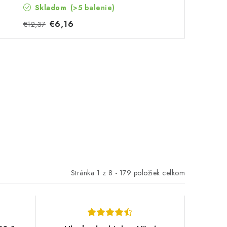
Skladom
(>5 balenie)
€6,16
€12,37
Stránka
1
z
8
-
179
položiek celkom