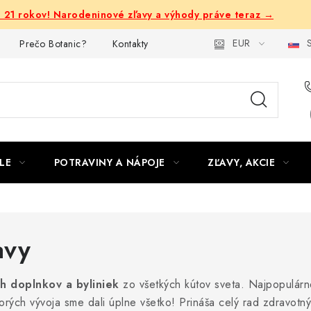
e 21 rokov! Narodeninové zľavy a výhody práve teraz →
EUR
S
Prečo Botanic?
Kontakty
LE
POTRAVINY A NÁPOJE
ZĽAVY, AKCIE
avy
h doplnkov a byliniek
zo všetkých kútov sveta. Najpopulárn
torých vývoja sme dali úplne všetko! Prináša celý rad zdravotn