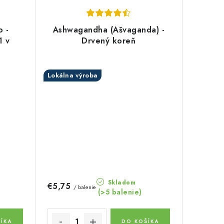
o -
Ashwagandha (Ašvaganda) -
1 v
Drvený koreň
Lokálna výroba
Skladom
€5,75
/ balenie
(>5 balenie)
ÍKA
DO KOŠÍKA