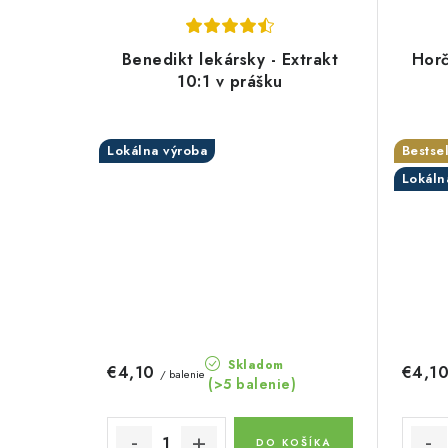
Benedikt lekársky - Extrakt
Horč
10:1 v prášku
Lokálna výroba
Bestsel
Lokáln
Skladom
€4,10
€4,1
/ balenie
(>5 balenie)
DO KOŠÍKA