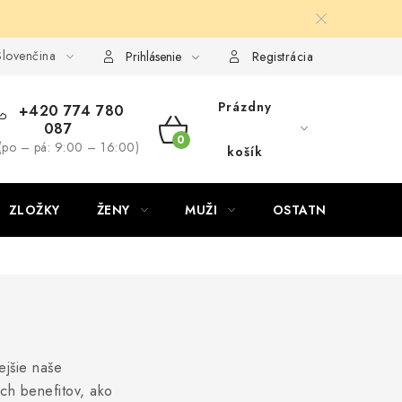
lovenčina
Prihlásenie
Registrácia
Prázdny
+420 774 780
087
NÁKUPNÝ
(po – pá: 9:00 – 16:00)
košík
KOŠÍK
ZLOŽKY
ŽENY
MUŽI
OSTATNÉ
D
ejšie naše
ých benefitov, ako