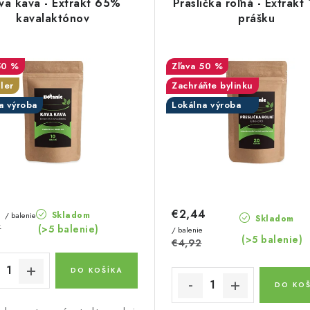
va kava - Extrakt 65%
Praslička roľná - Extrakt 
kavalaktónov
prášku
50 %
50 %
ler
Zachráňte bylinku
a výroba
Lokálna výroba
6
€2,44
Skladom
/ balenie
Skladom
7
(>5 balenie)
/ balenie
(>5 balenie)
€4,92
DO KOŠÍKA
DO KOŠ