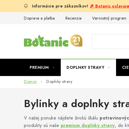
Prejsť
🎉 Botanic oslavuj
na
obsah
Doprava a platba
Recenzie
Vernostný program
PREMIUM
DOPLNKY STRAVY
CIE
Domov
Doplnky stravy
Bylinky a doplnky str
V našej ponuke nájdete širokú škálu
potravinovýc
produkty sú naše
premium doplnky stravy
, do k