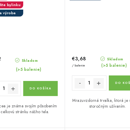
ňte bylinku
a výroba
2
€3,68
Skladom
Skladom
(>5 balenie)
/ balenie
(>5 balenie)
DO KOŠ
DO KOŠÍKA
Mrazuvzdorná trvalka, ktorá je 
cea je známa svojím pôsobením
storočným užívaním.
 celkovú stránku nášho tela.