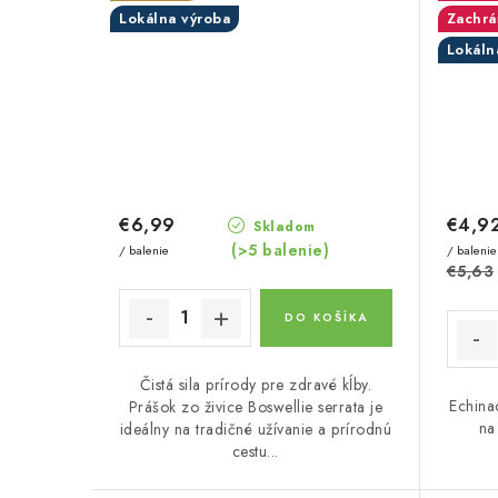
Lokálna výroba
Zachrá
Lokáln
€6,99
€4,9
Skladom
(>5 balenie)
/ balenie
/ balenie
€5,63
DO KOŠÍKA
Čistá sila prírody pre zdravé kĺby.
Echina
Prášok zo živice Boswellie serrata je
na
ideálny na tradičné užívanie a prírodnú
cestu...