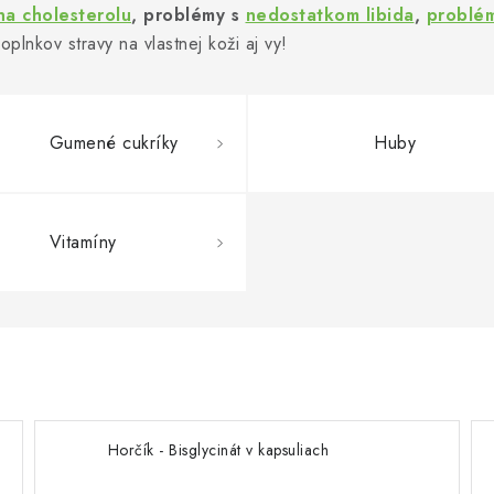
na cholesterolu
, problémy s
nedostatkom libida
,
problé
oplnkov stravy na vlastnej koži aj vy!
Gumené cukríky
Huby
Vitamíny
Horčík - Bisglycinát v kapsuliach