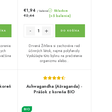
€1,94
Skladom
/ balenie
€2,44
(>5 balenie)
ÍKA
DO KOŠÍKA
korenie.
Drvená Žihľava si zachováva rad
nych
účinných látok, najmä polyfenoly.
 väčšina
Vyskúšajte túto bylinu na prečistenie
organizmu alebo...
 koreň
Ashwagandha (Ašvaganda) -
Prášok z koreňa BIO
BIO