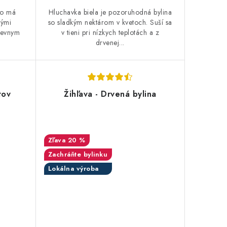
to má
Hluchavka biela je pozoruhodná bylina
vými
so sladkým nektárom v kvetoch. Suší sa
ievnym
v tieni pri nízkych teplotách a z
drvenej...
tov
Žihľava - Drvená bylina
20 %
Zachráňte bylinku
Lokálna výroba