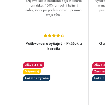
v
v
Objavte kúzlo modrého čaju z klitórie
Vysoko
ternatskej. 100% prírodný bylinný
forme
nálev, ktorý po pridaní citrónu premení
prís
svoju sýto...
Puškvorec obyčajný - Prášok z
Gu
koreňa
45 %
Výpredaj
Zachrá
Lokálna výroba
Lokáln