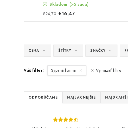
Skladom
(>5 sada)
€16,47
€24,70
CENA
ŠTÍTKY
ZNAČKY
F
Váš filter:
Sypaná forma
Vymazať filtre
R
ODPORÚČAME
NAJLACNEJŠIE
NAJDRAHŠI
a
V
d
ý