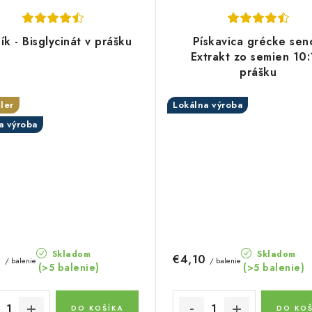
ík - Bisglycinát v prášku
Pískavica grécke sen
Extrakt zo semien 10:
prášku
ler
Lokálna výroba
a výroba
Skladom
Skladom
0
€4,10
/ balenie
/ balenie
(>5 balenie)
(>5 balenie)
DO KOŠÍKA
DO KOŠ