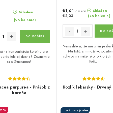
3
€1,61
Skladom
/ balenie
Skladom
€2,03
(>5 balenie)
(>5 balenie)
DO KOŠ
DO KOŠÍKA
Nemyslite si, že majorán je iba 
Má totiž aj množstvo pozitív
álna koncentrácia kofeínu pre
vplyvov na naše telo, o ktorých
denie tela aj ducha? Zoznámte
ľudí...
sa s Guaranou!
acea purpurea - Prášok z
Kozlík lekársky - Drvený
koreňa
12 %
Lokálna výroba