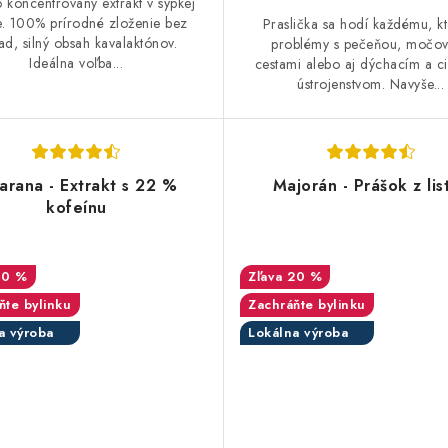
 koncentrovaný extrakt v sypkej
. 100% prírodné zloženie bez
Praslička sa hodí každému, k
ad, silný obsah kavalaktónov.
problémy s pečeňou, močo
Ideálna voľba...
cestami alebo aj dýchacím a c
ústrojenstvom. Navyše...
arana - Extrakt s 22 %
Majorán - Prášok z lis
kofeínu
30 %
20 %
ňte bylinku
Zachráňte bylinku
a výroba
Lokálna výroba