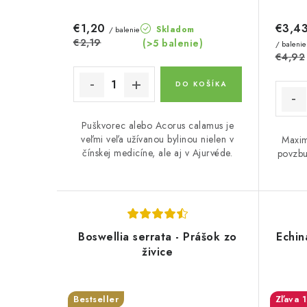
€1,20
€3,4
Skladom
/ balenie
€2,19
(>5 balenie)
/ balenie
€4,92
DO KOŠÍKA
Puškvorec alebo Acorus calamus je
veľmi veľa užívanou bylinou nielen v
Maxim
čínskej medicíne, ale aj v Ajurvéde.
povzbu
Boswellia serrata - Prášok zo
Echin
živice
Bestseller