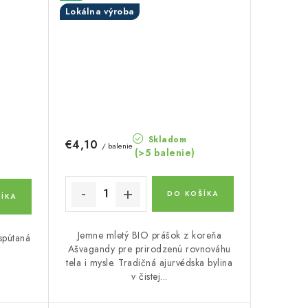
Lokálna výroba
Skladom
€4,10
/ balenie
(>5 balenie)
DO KOŠÍKA
ÍKA
Jemne mletý BIO prášok z koreňa
spútaná
Ašvagandy pre prirodzenú rovnováhu
tela i mysle. Tradičná ajurvédska bylina
v čistej...