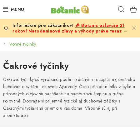
Prejsť
Hľad
na
obsah
🎉 Botanic oslavuje 21
PREMIUM
rokov! Narodeninové zľavy a výhody práve teraz →
DOPLNKY STRAVY
Vonné tyčinky
CIELE
Čakrové tyčinky
POTRAVINY A NÁPOJE
Čakrové tyčinky sú vyrobené podľa tradičných receptúr najstaršieho
liečebného systému na svete Ayurvedy. Čisto prírodné látky z bylín a
ZĽAVY, AKCIE
prírodných olejov sú nanášané na bambusovú štepinu a ručne
rolované. Doprajte si príjemné fyzické aj duchovné zážitky s
ZLOŽKY
Čakrovými tyčinkami priamo u vás doma. Vhodné sú aj pri
aromaterapii.
ŽENY