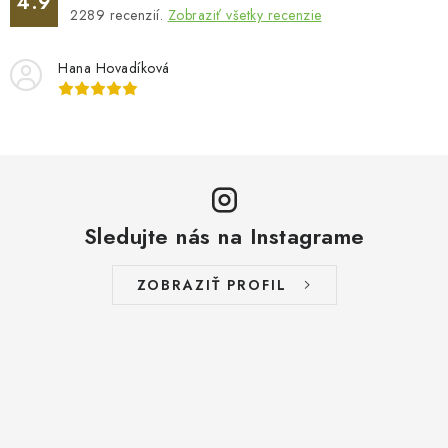
4.9
ý
2289
recenzií.
Zobraziť všetky recenzie
p
i
Hana Hovadíková
s
u
Sledujte nás na Instagrame
ZOBRAZIŤ PROFIL