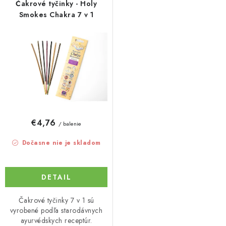
r
e
Čakrové tyčinky - Holy
o
p
Smokes Chakra 7 v 1
d
r
u
o
k
d
t
u
o
k
v
t
o
€4,76
/ balenie
v
Dočasne nie je skladom
DETAIL
Čakrové tyčinky 7 v 1 sú
vyrobené podľa starodávnych
ayurvédskych receptúr.