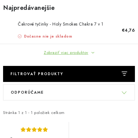
MUŽI
Najpredávanejšie
OSTATNÉ
Čakrové tyčinky - Holy Smokes Chakra 7 v 1
€4,76
DOVOLENKA
Dočasne nie je skladom
Doprava a platba
Recenzie
Vernostný program
Zobraziť viac produktov
Prečo Botanic?
Kontakty
FILTROVAŤ PRODUKTY
V
R
ODPORÚČAME
ý
a
p
d
i
e
Stránka
1
z
1
-
1
položiek celkom
s
n
p
i