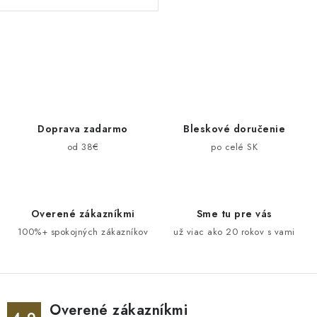
O
v
l
á
d
Doprava zadarmo
Bleskové doručenie
a
od 38€
po celé SK
c
i
e
Overené zákazníkmi
Sme tu pre vás
p
100%+ spokojných zákazníkov
už viac ako 20 rokov s vami
r
v
k
y
v
Overené zákazníkmi