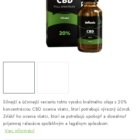
MUŽI
OSTATNÉ
DOVOLENKA
Doprava a platba
Recenzie
Vernostný program
Prečo Botanic?
Kontakty
Silnejší a účinnejší variantu tohto vysoko kvalitného oleja s 20%
koncentráciou CBD ocenia všetci, ktorí potrebujú výrazný účinok.
Zvlášť ho ocenia všetci, ktorí sa potrebujú upokojiť a dosiahnuť
príjemnej relaxácie spoľahlivým a legálnym spôsobom.
Viac informácií