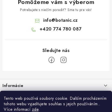
Pomôžeme vám s výberom
Potrebujete s niečím poradiť? Sme tu pre vás!
info
@
botanic.cz
+420 774 780 087
Z
á
Informácie
p
ä
Doprava a platba
Tento web používá soubory cookie. Dalším procházením
O Botanicu
t
tohoto webu vyjadřujete souhlas s jejich používáním..
Veľkoobchod
i
Blog
Více informací
zde
.
Blog Botanic – sprievodca svetom bylín, vitamínov a