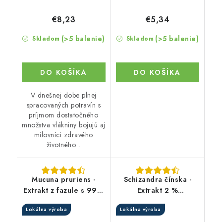
€8,23
€5,34
(>5 balenie)
(>5 balenie)
Skladom
Skladom
DO KOŠÍKA
DO KOŠÍKA
V dnešnej dobe plnej
spracovaných potravín s
príjmom dostatočného
množstva vlákniny bojujú aj
milovníci zdravého
životného...
Mucuna pruriens -
Schizandra čínska -
Extrakt z fazule s 99%
Extrakt 2 %
L-DOPA kapsule
schizandrínu v prášku
Lokálna výroba
Lokálna výroba