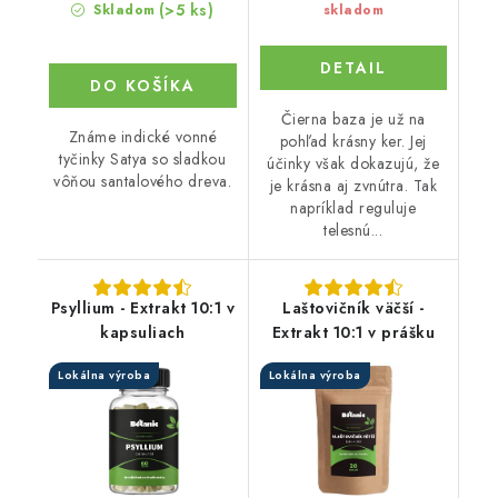
(>5 ks)
Skladom
skladom
DETAIL
DO KOŠÍKA
Čierna baza je už na
Známe indické vonné
pohľad krásny ker. Jej
tyčinky Satya so sladkou
účinky však dokazujú, že
vôňou santalového dreva.
je krásna aj zvnútra. Tak
napríklad reguluje
telesnú...
Psyllium - Extrakt 10:1 v
Laštovičník väčší -
kapsuliach
Extrakt 10:1 v prášku
Lokálna výroba
Lokálna výroba