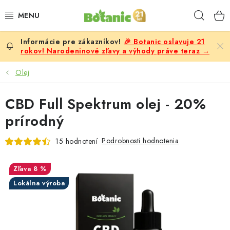
Prejsť
Hľad
na
obsah
🎉 Botanic oslavuje 21
PREMIUM
rokov! Narodeninové zľavy a výhody práve teraz →
DOPLNKY STRAVY
Olej
CIELE
CBD Full Spektrum olej - 20%
prírodný
POTRAVINY A NÁPOJE
Podrobnosti hodnotenia
15 hodnotení
ZĽAVY, AKCIE
8 %
ZLOŽKY
Lokálna výroba
ŽENY