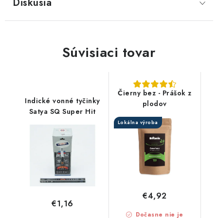
Diskusia
Súvisiaci tovar
Čierny bez - Prášok z
Indické vonné tyčinky
plodov
Satya SQ Super Hit
Lokálna výroba
€4,92
€1,16
Dočasne nie je