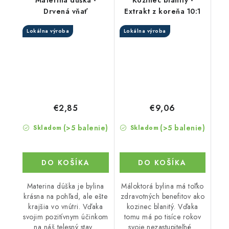
Materina dúška -
Kozinec blanitý -
Drvená vňať
Extrakt z koreňa 10:1
Lokálna výroba
Lokálna výroba
€2,85
€9,06
(>5 balenie)
(>5 balenie)
Skladom
Skladom
DO KOŠÍKA
DO KOŠÍKA
Materina dúška je bylina
Máloktorá bylina má toľko
krásna na pohľad, ale ešte
zdravotných benefitov ako
krajšia vo vnútri. Vďaka
kozinec blanitý. Vďaka
svojim pozitívnym účinkom
tomu má po tisíce rokov
na náš telesný stav...
svoje nezastupiteľné...