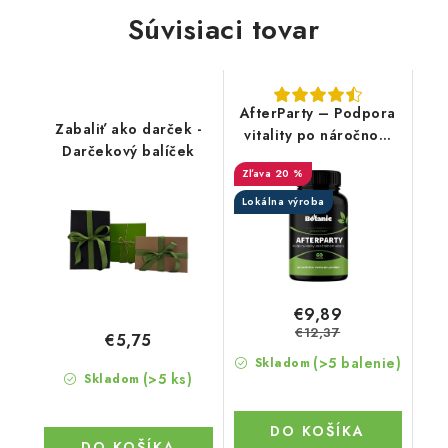
Súvisiaci tovar
AfterParty – Podpora
Zabaliť ako darček -
vitality po náročnom
Darčekový balíček
večeri
20 %
Lokálna výroba
€9,89
€12,37
€5,75
(>5 balenie)
Skladom
(>5 ks)
Skladom
DO KOŠÍKA
DO KOŠÍKA