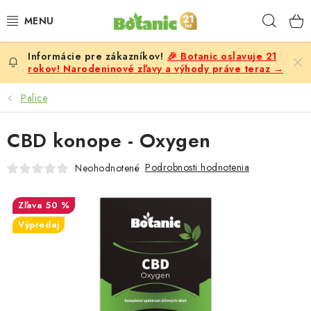
Prejsť
Hľad
na
obsah
🎉 Botanic oslavuje 21
PREMIUM
rokov! Narodeninové zľavy a výhody práve teraz →
DOPLNKY STRAVY
Palice
CIELE
CBD konope - Oxygen
POTRAVINY A NÁPOJE
Podrobnosti hodnotenia
Neohodnotené
ZĽAVY, AKCIE
50 %
Výpredaj
ZLOŽKY
ŽENY