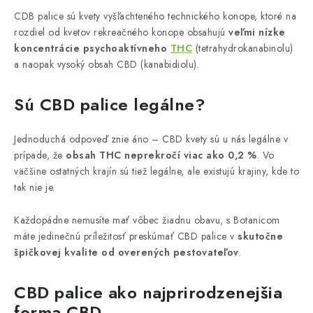
CDB palice sú kvety vyšľachteného technického konope, ktoré na
rozdiel od kvetov rekreačného konope obsahujú
veľmi nízke
koncentrácie psychoaktívneho
THC
(tetrahydrokanabinolu)
a naopak vysoký obsah CBD (kanabidiolu).
Sú CBD palice legálne?
Jednoduchá odpoveď znie áno – CBD kvety sú u nás legálne v
prípade, že
obsah THC neprekročí viac ako 0,2 %
. Vo
väčšine ostatných krajín sú tiež legálne, ale existujú krajiny, kde to
tak nie je.
Každopádne nemusíte mať vôbec žiadnu obavu, s Botanicom
máte jedinečnú príležitosť preskúmať CBD palice v
skutočne
špičkovej kvalite od overených pestovateľov
.
CBD palice ako najprirodzenejšia
forma CBD