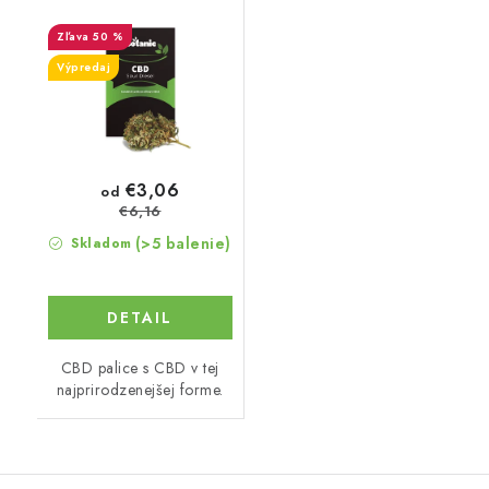
50 %
Výpredaj
€3,06
od
€6,16
(>5 balenie)
Skladom
DETAIL
CBD palice s CBD v tej
najprirodzenejšej forme.