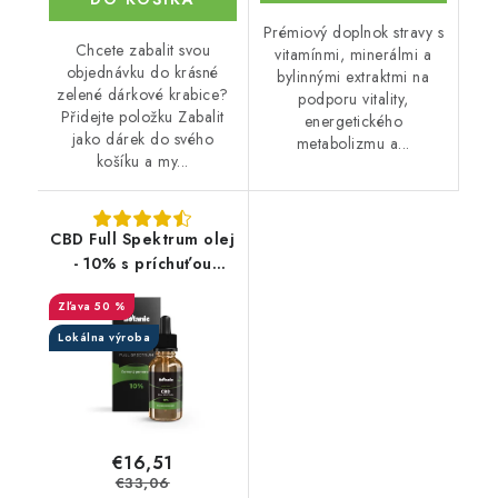
Prémiový doplnok stravy s
Chcete zabalit svou
vitamínmi, minerálmi a
objednávku do krásné
bylinnými extraktmi na
zelené dárkové krabice?
podporu vitality,
Přidejte položku Zabalit
energetického
jako dárek do svého
metabolizmu a...
košíku a my...
CBD Full Spektrum olej
- 10% s príchuťou
červeného pomaranča
50 %
Lokálna výroba
€16,51
€33,06