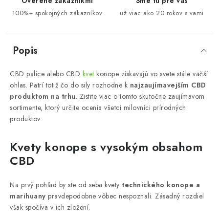
Overené zákazníkmi
Sme tu pre vás
100%+ spokojných zákazníkov
už viac ako 20 rokov s vami
Popis
CBD palice alebo CBD
kvet
konope získavajú vo svete stále väčší
ohlas. Patrí totiž čo do sily rozhodne k
najzaujímavejším CBD
produktom na trhu
. Zistite viac o tomto skutočne zaujímavom
sortimente, ktorý určite ocenia všetci milovníci prírodných
produktov.
Kvety konope s vysokým obsahom
CBD
Na prvý pohľad by ste od seba kvety
technického konope a
marihuany
pravdepodobne vôbec nespoznali. Zásadný rozdiel
však spočíva v ich zložení.