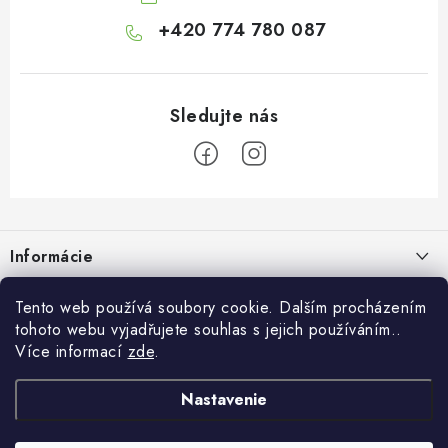
+420 774 780 087
Z
á
Informácie
p
ä
Doprava a platba
O Botanicu
Tento web používá soubory cookie. Dalším procházením
t
tohoto webu vyjadřujete souhlas s jejich používáním..
Veľkoobchod
i
Blog
Více informací
zde
.
Blog Botanic – sprievodca svetom bylín, vitamínov a
e
Zákazková výroba
doplnkov stravy
Projekt Botanic pomáha
Nastavenie
Facebook
Obchodné podmienky
Ako užívať jablčný ocot: tekutý, kapsuly alebo gumové cukríky?
O nás
30.7.2026
Ochrana osobných údajov