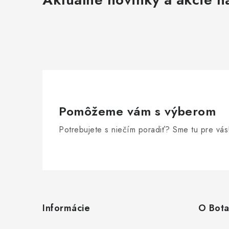
Pomôžeme vám s výberom
Potrebujete s niečím poradiť? Sme tu pre vás
Z
á
Informácie
O Bota
p