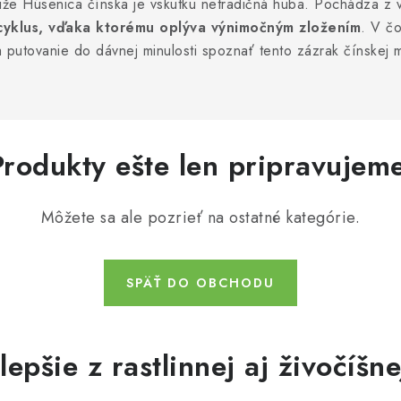
iže Húsenica čínska je vskutku netradičná huba. Pochádza z 
 cyklus, vďaka ktorému oplýva výnimočným zložením
. V čo
 putovanie do dávnej minulosti spoznať tento zázrak čínskej m
Produkty ešte len pripravujeme
Môžete sa ale pozrieť na ostatné kategórie.
SPÄŤ DO OBCHODU
epšie z rastlinnej aj živočíšne