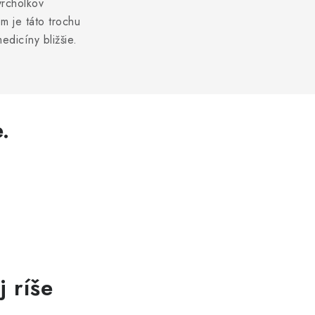
vrcholkov
m je táto trochu
edicíny bližšie.
.
j ríše