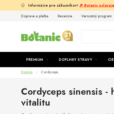
Prejsť
🎉 Botanic oslavuj
na
obsah
Doprava a platba
Recenzie
Vernostný program
PREMIUM
DOPLNKY STRAVY
CIE
Domov
Cordyceps
Cordyceps sinensis - 
vitalitu