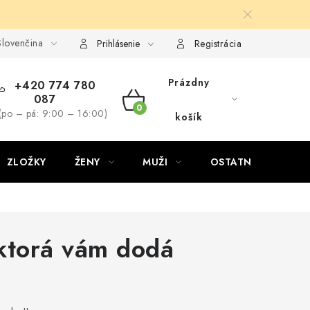
lovenčina
Prihlásenie
Registrácia
Prázdny
+420 774 780
087
NÁKUPNÝ
(po – pá: 9:00 – 16:00)
košík
KOŠÍK
ZLOŽKY
ŽENY
MUŽI
OSTATNÉ
D
 ktorá vám dodá