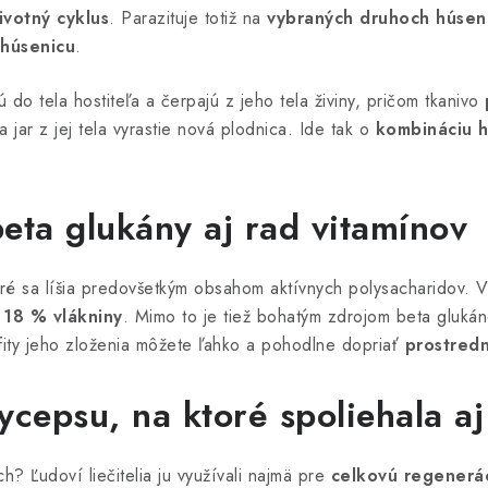
životný cyklus
. Parazituje totiž na
vybraných druhoch húsení
 húsenicu
.
 do tela hostiteľa a čerpajú z jeho tela živiny, pričom tkanivo
ar z jej tela vyrastie nová plodnica. Ide tak o
kombináciu h
beta glukány aj rad vitamínov
ré sa líšia predovšetkým obsahom aktívnych polysacharidov. V
 18 % vlákniny
. Mimo to je tiež bohatým zdrojom beta glukáno
efity jeho zloženia môžete ľahko a pohodlne dopriať
prostredn
cepsu, na ktoré spoliehala aj
h? Ľudoví liečitelia ju využívali najmä pre
celkovú regenerác