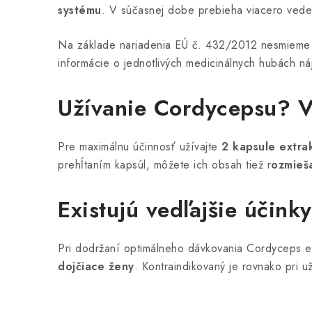
systému
. V súčasnej dobe prebieha viacero vedec
Na základe nariadenia EÚ č. 432/2012 nesmieme
informácie o jednotlivých medicinálnych hubách n
Užívanie Cordycepsu? V
Pre maximálnu účinnosť užívajte
2 kapsule extra
prehĺtaním kapsúl, môžete ich obsah tiež r
ozmieš
Existujú vedľajšie účink
Pri dodržaní optimálneho dávkovania Cordyceps ex
dojčiace ženy
. Kontraindikovaný je rovnako pri u