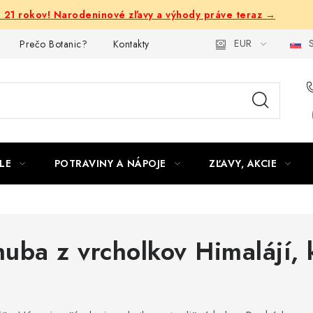
e 21 rokov! Narodeninové zľavy a výhody práve teraz →
EUR
S
Prečo Botanic?
Kontakty
LE
POTRAVINY A NÁPOJE
ZĽAVY, AKCIE
huba z vrcholkov Himalájí,