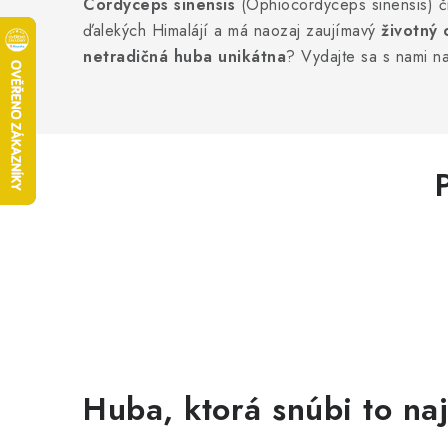
Cordyceps sinensis
(Ophiocordyceps sinensis) č
ďalekých Himalájí a má naozaj zaujímavý
životný
netradičná huba unikátna
? Vydajte sa s nami na
Huba, ktorá snúbi to najl