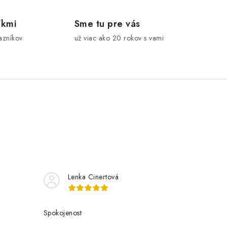
íkmi
Sme tu pre vás
azníkov
už viac ako 20 rokov s vami
Lenka Cinertová
Spokojenost