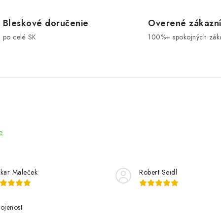
Bleskové doručenie
Overené zákazn
po celé SK
100%+ spokojných zák
e
kar Maleček
Robert Seidl
ojenost