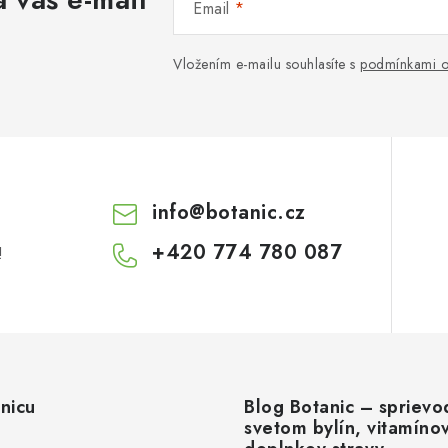
Email
Vložením e-mailu souhlasíte s
podmínkami o
info
@
botanic.cz
+420 774 780 087
!
nicu
Blog Botanic – sprievo
svetom bylín, vitamíno