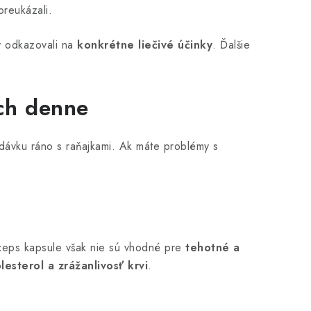
preukázali.
y odkazovali na
konkrétne liečivé účinky
. Ďalšie
ch denne
 dávku ráno s raňajkami. Ak máte problémy s
yceps kapsule však nie sú vhodné pre
tehotné a
lesterol a zrážanlivosť krvi
.