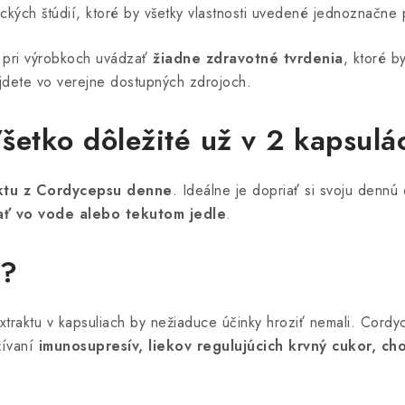
kých štúdií, ktoré by všetky vlastnosti uvedené jednoznačne 
 pri výrobkoch uvádzať
žiadne zdravotné tvrdenia
, ktoré b
ájdete vo verejne dostupných zdrojoch.
šetko dôležité už v 2 kapsulá
ktu z Cordycepsu denne
. Ideálne je dopriať si svoju dennú
ať vo vode alebo tekutom jedle
.
y?
traktu v kapsuliach by nežiaduce účinky hroziť nemali. Cord
žívaní
imunosupresív, liekov regulujúcich krvný cukor, cho