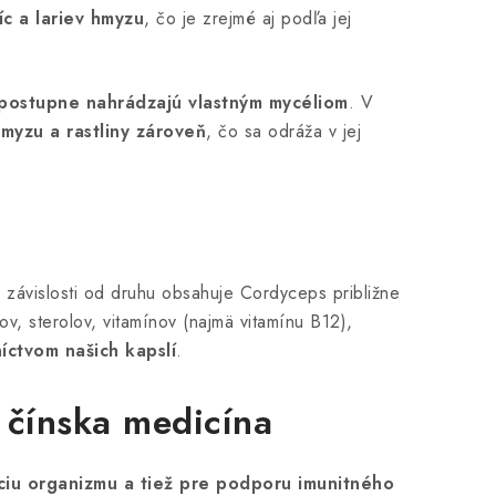
c a lariev hmyzu
, čo je zrejmé aj podľa jej
postupne nahrádzajú vlastným mycéliom
. V
myzu a rastliny zároveň
, čo sa odráža v jej
 závislosti od druhu obsahuje Cordyceps približne
v, sterolov, vitamínov (najmä vitamínu B12),
íctvom našich kapslí
.
 čínska medicína
iu organizmu a tiež pre podporu imunitného