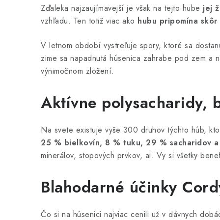
Zďaleka najzaujímavejší je však na tejto hube
jej 
vzhľadu. Ten totiž viac ako
hubu pripomína skôr
V letnom období vystreľuje spory, ktoré sa dostanú
zime sa napadnutá húsenica zahrabe pod zem a na j
výnimočnom zložení.
Aktívne polysacharidy, 
Na svete existuje vyše 300 druhov týchto húb, kto
25 % bielkovín, 8 % tuku, 29 % sacharidov a
minerálov, stopových prvkov, ai. Vy si všetky ben
Blahodarné účinky Cordy
Čo si na húsenici najviac cenili už v dávnych dobác