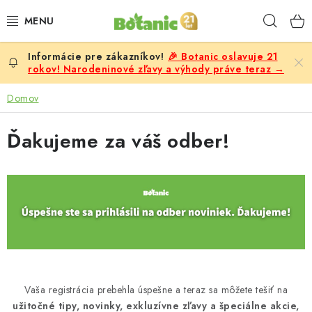
Prejsť
Hľad
na
obsah
🎉 Botanic oslavuje 21
PREMIUM
rokov! Narodeninové zľavy a výhody práve teraz →
DOPLNKY STRAVY
Domov
CIELE
Ďakujeme za váš odber!
POTRAVINY A NÁPOJE
ZĽAVY, AKCIE
ZLOŽKY
ŽENY
Vaša registrácia prebehla úspešne a teraz sa môžete tešiť na
užitočné tipy, novinky, exkluzívne zľavy a špeciálne akcie,