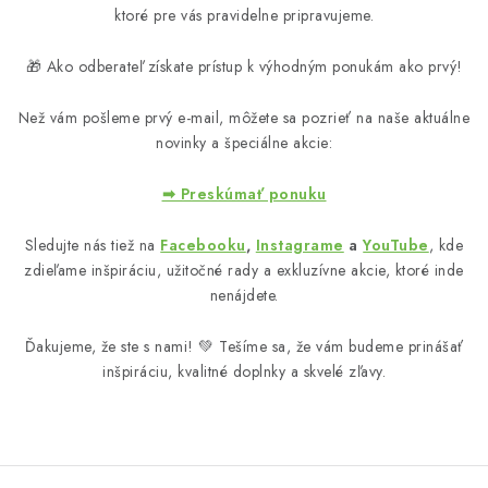
MUŽI
ktoré pre vás pravidelne pripravujeme.
OSTATNÉ
🎁 Ako odberateľ získate prístup k výhodným ponukám ako prvý!
DOVOLENKA
Než vám pošleme prvý e-mail, môžete sa pozrieť na naše aktuálne
novinky a špeciálne akcie:
Doprava a platba
Recenzie
Vernostný program
➡ Preskúmať ponuku
Prečo Botanic?
Kontakty
Sledujte nás tiež na
Facebooku
,
Instagrame
a
YouTube
, kde
zdieľame inšpiráciu, užitočné rady a exkluzívne akcie, ktoré inde
nenájdete.
Ďakujeme, že ste s nami! 💚 Tešíme sa, že vám budeme prinášať
inšpiráciu, kvalitné doplnky a skvelé zľavy.