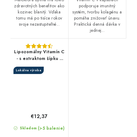
zdravotných benefitov ako
podporuje imunitný
kozinec blanitý. Vďaka
systém, tvorbu kolagénu a
tomu má po tisíce rokov
pomáha znižovať únavu.
svoje nezastupiteľné...
Praktická denná dávka v
jednej...
Lipozomálny Vitamín C
- s extraktom šípku v
kapsuliach
Lokálna výroba
€12,37
(>5 balenie)
Skladom