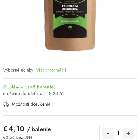
MUŽI
OSTATNÉ
DOVOLENKA
Doprava a platba
Recenzie
Vernostný program
Prečo Botanic?
Kontakty
Výborné účinky
Viac informácií
(>5 balenie)
Skladom
11.8.2026
Možnosti doručenia
€4,10
/ balenie
€3,66 bez DPH