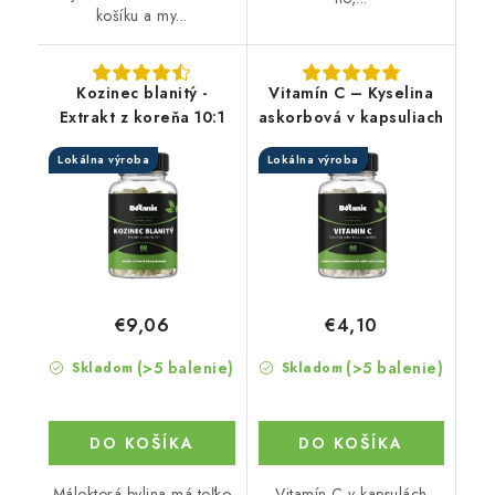
košíku a my...
Kozinec blanitý -
Vitamín C – Kyselina
Extrakt z koreňa 10:1
askorbová v kapsuliach
Lokálna výroba
Lokálna výroba
€9,06
€4,10
(>5 balenie)
(>5 balenie)
Skladom
Skladom
DO KOŠÍKA
DO KOŠÍKA
Máloktorá bylina má toľko
Vitamín C v kapsulách