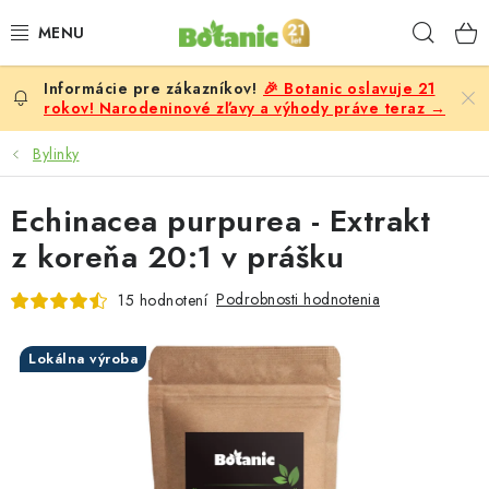
Prejsť
Hľad
na
obsah
🎉 Botanic oslavuje 21
PREMIUM
rokov! Narodeninové zľavy a výhody práve teraz →
DOPLNKY STRAVY
Bylinky
CIELE
Echinacea purpurea - Extrakt
z koreňa 20:1 v prášku
POTRAVINY A NÁPOJE
Podrobnosti hodnotenia
15 hodnotení
ZĽAVY, AKCIE
Lokálna výroba
ZLOŽKY
ŽENY