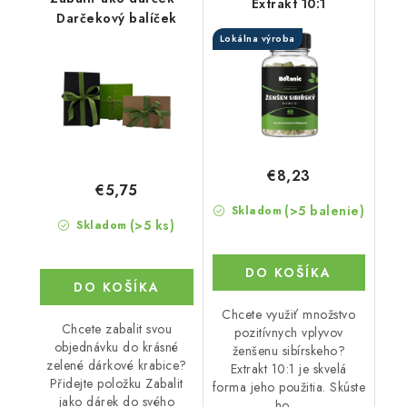
Extrakt 10:1
Darčekový balíček
Lokálna výroba
€8,23
€5,75
(>5 balenie)
Skladom
(>5 ks)
Skladom
DO KOŠÍKA
DO KOŠÍKA
Chcete využiť množstvo
Chcete zabalit svou
pozitívnych vplyvov
objednávku do krásné
ženšenu sibírskeho?
zelené dárkové krabice?
Extrakt 10:1 je skvelá
Přidejte položku Zabalit
forma jeho použitia. Skúste
jako dárek do svého
ho,...