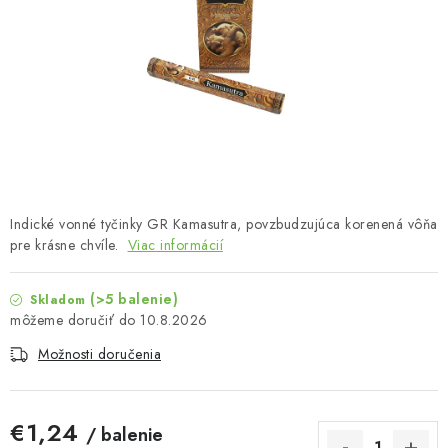
MUŽI
OSTATNÉ
DOVOLENKA
Doprava a platba
Recenzie
Vernostný program
Prečo Botanic?
Kontakty
Indické vonné tyčinky GR Kamasutra, povzbudzujúca korenená vôňa
pre krásne chvíle.
Viac informácií
(>5 balenie)
Skladom
10.8.2026
Možnosti doručenia
€1,24
/ balenie