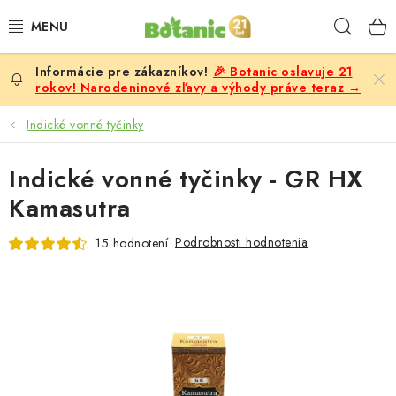
Prejsť
Hľad
na
obsah
🎉 Botanic oslavuje 21
PREMIUM
rokov! Narodeninové zľavy a výhody práve teraz →
DOPLNKY STRAVY
Indické vonné tyčinky
CIELE
Indické vonné tyčinky - GR HX
Kamasutra
POTRAVINY A NÁPOJE
Podrobnosti hodnotenia
15 hodnotení
ZĽAVY, AKCIE
ZLOŽKY
ŽENY