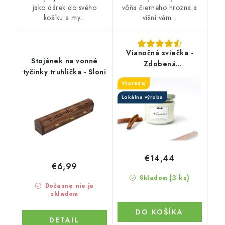
jako dárek do svého
vôňa čierneho hrozna a
košíku a my...
višní vám...
Vianočná sviečka -
Stojánek na vonné
Zdobená
tyčinky truhlička - Sloni
aromatizovaná
Výpredaj
Lokálna výroba
€14,44
€6,99
(3 ks)
Skladom
Dočasne nie je
skladom
DO KOŠÍKA
DETAIL