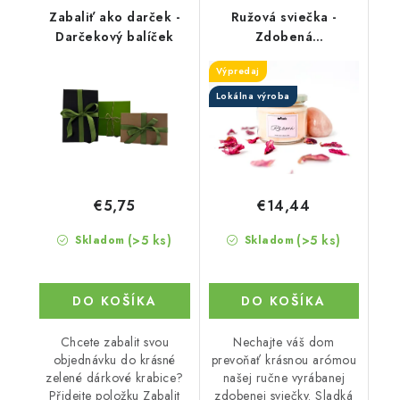
Zabaliť ako darček -
Ružová sviečka -
Darčekový balíček
Zdobená
aromatizovaná
Výpredaj
Lokálna výroba
€5,75
€14,44
(>5 ks)
(>5 ks)
Skladom
Skladom
DO KOŠÍKA
DO KOŠÍKA
Chcete zabalit svou
Nechajte váš dom
objednávku do krásné
prevoňať krásnou arómou
zelené dárkové krabice?
našej ručne vyrábanej
Přidejte položku Zabalit
zdobenej sviečky. Sladká