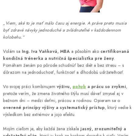
MUŽI
OSTATNÉ
„Viem, aké to je mať málo času aj energie. A práve preto musia
byť zdravé návyky jednoduché a zvládnuteľné v každodennom
DOVOLENKA
kolobehu.“
Doprava a platba
Recenzie
Vernostný program
Volám sa
Ing. Iva Vaňková, MBA
a pôsobím ako
certifikovaná
kondičná trénerka a nutričná špecialistka pre ženy
.
Prečo Botanic?
Kontakty
Pomáham ženám po pôrode schudnúť bez diét a bez stresu – s
dôrazom na jednoduchosť, funkčnosť a dlhodobú udržateľnosť.
Vo svojej práci kombinujem
výživu,
pohyb
a prácu so zvykmi
,
pretože verím, že zmena životného štýlu musí dávať zmysel aj v
bežnom dni – medzi deťmi, prácou a rodinou. Opieram sa o
overené princípy výživy a systematický prístup
, ktorý vedie k
výsledkom bez extrémov a jojo efektu.
Mojím cieľom je, aby každá žena získala
jasný, zrozumiteľný a
udržateľný plán
, ktorý ju krok za krokom dovedie k cieľu. Verím,