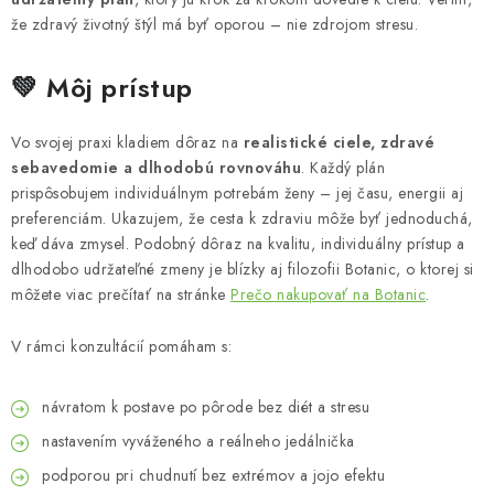
že zdravý životný štýl má byť oporou – nie zdrojom stresu.
💚 Môj prístup
Vo svojej praxi kladiem dôraz na
realistické ciele, zdravé
sebavedomie a dlhodobú rovnováhu
. Každý plán
prispôsobujem individuálnym potrebám ženy – jej času, energii aj
preferenciám. Ukazujem, že cesta k zdraviu môže byť jednoduchá,
keď dáva zmysel. Podobný dôraz na kvalitu, individuálny prístup a
dlhodobo udržateľné zmeny je blízky aj filozofii Botanic, o ktorej si
môžete viac prečítať na stránke
Prečo nakupovať na Botanic
.
V rámci konzultácií pomáham s:
návratom k postave po pôrode bez diét a stresu
nastavením vyváženého a reálneho jedálnička
podporou pri chudnutí bez extrémov a jojo efektu