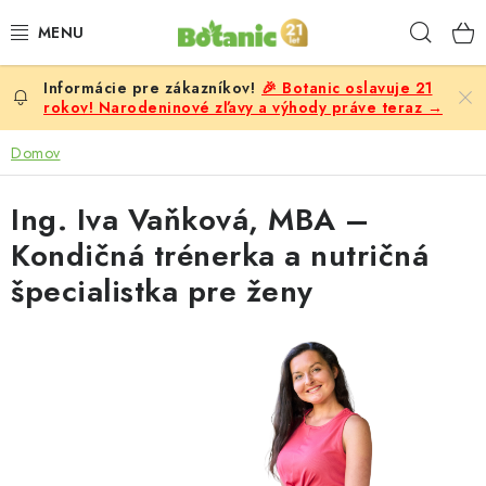
Prejsť
Hľad
na
obsah
🎉 Botanic oslavuje 21
PREMIUM
rokov! Narodeninové zľavy a výhody práve teraz →
DOPLNKY STRAVY
Domov
CIELE
Ing. Iva Vaňková, MBA –
Kondičná trénerka a nutričná
POTRAVINY A NÁPOJE
špecialistka pre ženy
ZĽAVY, AKCIE
ZLOŽKY
ŽENY