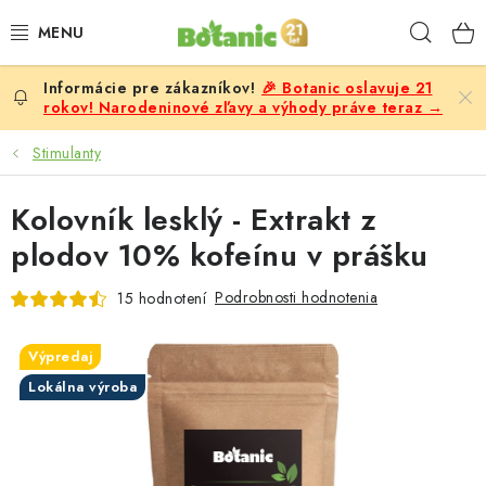
Prejsť
Hľad
na
obsah
🎉 Botanic oslavuje 21
PREMIUM
rokov! Narodeninové zľavy a výhody práve teraz →
DOPLNKY STRAVY
Stimulanty
CIELE
Kolovník lesklý - Extrakt z
plodov 10% kofeínu v prášku
POTRAVINY A NÁPOJE
Podrobnosti hodnotenia
15 hodnotení
ZĽAVY, AKCIE
Výpredaj
ZLOŽKY
Lokálna výroba
ŽENY