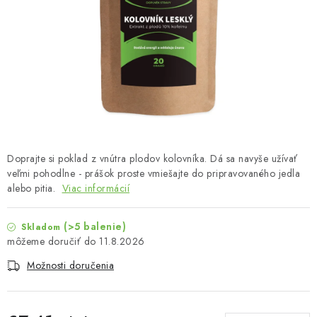
MUŽI
OSTATNÉ
DOVOLENKA
Doprava a platba
Recenzie
Vernostný program
Prečo Botanic?
Kontakty
Doprajte si poklad z vnútra plodov kolovníka. Dá sa navyše užívať
veľmi pohodlne - prášok proste vmiešajte do pripravovaného jedla
alebo pitia.
Viac informácií
(>5 balenie)
Skladom
11.8.2026
Možnosti doručenia