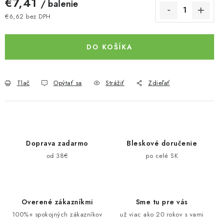
€7,41
/ balenie
€6,62 bez DPH
Jednotková cena:
DO KOŠÍKA
Tlač
Opýtať sa
Strážiť
Zdieľať
Doprava zadarmo
Bleskové doručenie
od 38€
po celé SK
Overené zákazníkmi
Sme tu pre vás
100%+ spokojných zákazníkov
už viac ako 20 rokov s vami