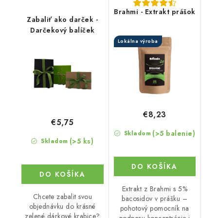
Brahmi - Extrakt prášok
Zabaliť ako darček -
Darčekový balíček
Lokálna výroba
€8,23
€5,75
(>5 balenie)
Skladom
(>5 ks)
Skladom
DO KOŠÍKA
DO KOŠÍKA
Extrakt z Brahmi s 5%
Chcete zabalit svou
bacosidov v prášku –
objednávku do krásné
pohotový pomocník na
zelené dárkové krabice?
podporu koncentrácie i