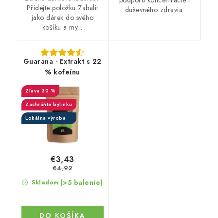
Přidejte položku Zabalit
duševného zdravia.
jako dárek do svého
košíku a my...
Guarana - Extrakt s 22
% kofeínu
30 %
Zachráňte bylinku
Lokálna výroba
€3,43
€4,92
(>5 balenie)
Skladom
DO KOŠÍKA