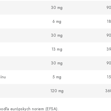
30 mg
9
6 mg
1
30 mg
9
13 mg
3
30 mg
9
rínu
5 mg
1
120 mg
36
odľa európskych noriem (EFSA).