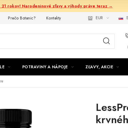
e 21 rokov! Narodeninové zľavy a výhody práve teraz →
EUR
S
Prečo Botanic?
Kontakty
LE
POTRAVINY A NÁPOJE
ZĽAVY, AKCIE
ku
LessPr
krvnéh