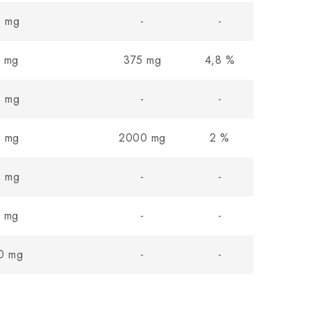
0 mg
-
-
8 mg
375 mg
4,8 %
0 mg
-
-
9 mg
2000 mg
2 %
0 mg
-
-
5 mg
-
-
0 mg
-
-