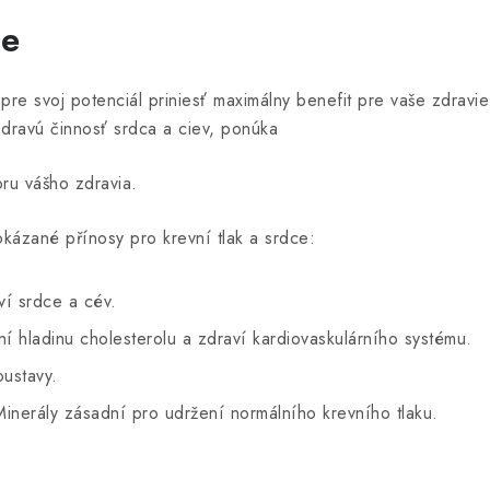
ie
 pre svoj potenciál priniesť maximálny benefit pre vaše zdrav
zdravú činnosť srdca a ciev, ponúka
ru vášho zdravia.
okázané přínosy pro krevní tlak a srdce:
ví srdce a cév.
ní hladinu cholesterolu a zdraví kardiovaskulárního systému.
oustavy.
nerály zásadní pro udržení normálního krevního tlaku.