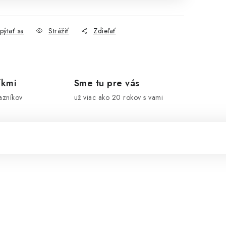
pýtať sa
Strážiť
Zdieľať
íkmi
Sme tu pre vás
azníkov
už viac ako 20 rokov s vami