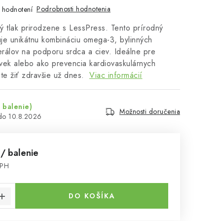
Podrobnosti hodnotenia
 hodnotení
ný tlak prirodzene s LessPress. Tento prírodný
je unikátnu kombináciu omega-3, bylinných
erálov na podporu srdca a ciev. Ideálne pre
 vek alebo ako prevencia kardiovaskulárnych
te žiť zdravšie už dnes.
Viac informácií
 balenie)
Možnosti doručenia
10.8.2026
7
/ balenie
DPH
cena:
DO KOŠÍKA