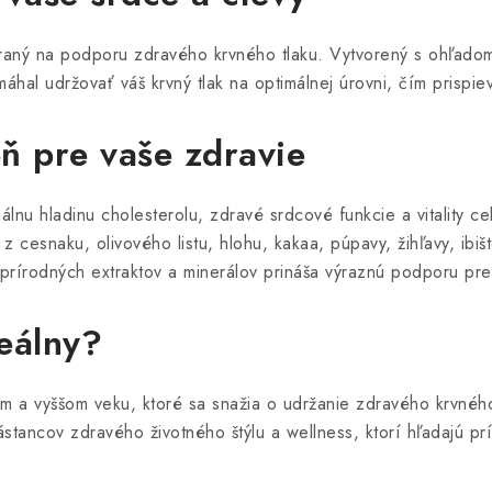
raný na podporu zdravého krvného tlaku. Vytvorený s ohľadom
áhal udržovať váš krvný tlak na optimálnej úrovni, čím prispie
ň pre vaše zdravie
nu hladinu cholesterolu, zdravé srdcové funkcie a vitality c
y z cesnaku, olivového listu, hlohu, kakaa, púpavy, žihľavy, ib
rírodných extraktov a minerálov prináša výraznú podporu pre 
deálny?
 a vyššom veku, ktoré sa snažia o udržanie zdravého krvného 
ástancov zdravého životného štýlu a wellness, ktorí hľadajú p