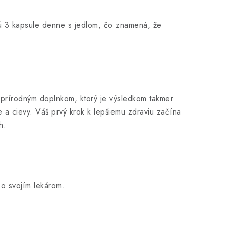
ú 3 kapsule denne s jedlom, čo znamená, že
 prírodným doplnkom, ktorý je výsledkom takmer
 a cievy. Váš prvý krok k lepšiemu zdraviu začína
h.
so svojím lekárom.