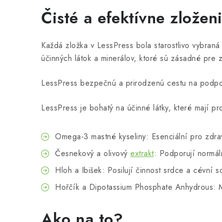
Čisté a efektívne zložen
Každá zložka v LessPress bola starostlivo vybraná
účinných látok a minerálov, ktoré sú zásadné pre 
LessPress bezpečnú a prirodzenú cestu na podpo
LessPress je bohatý na účinné látky, které mají pr
Omega-3 mastné kyseliny: Esenciální pro zdra
Česnekový a olivový
extrakt
: Podporují normál
Hloh a Ibišek: Posilují činnost srdce a cévní s
Hořčík a Dipotassium Phosphate Anhydrous: Mi
Ako na to?