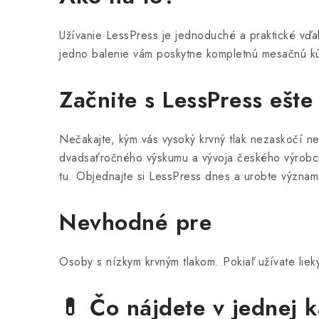
Užívanie LessPress je jednoduché a praktické vď
jedno balenie vám poskytne kompletnú mesačnú kú
Začnite s LessPress ešte
Nečakajte, kým vás vysoký krvný tlak nezaskočí n
dvadsaťročného výskumu a vývoja českého výrobcu 
tu. Objednajte si LessPress dnes a urobte význam
Nevhodné pre
Osoby s nízkym krvným tlakom. Pokiaľ užívate lieky
💊 Čo nájdete v jednej 