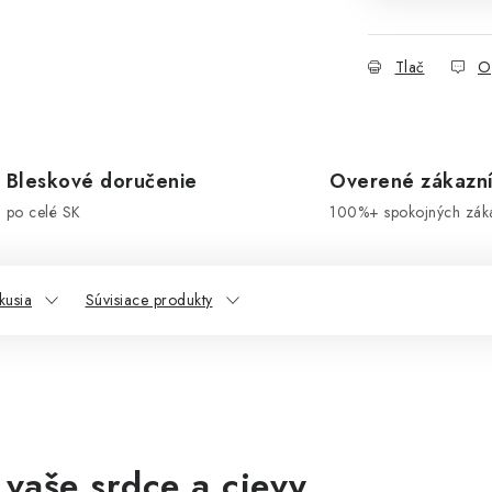
Tlač
O
Bleskové doručenie
Overené zákazn
po celé SK
100%+ spokojných zák
kusia
Súvisiace produkty
vaše srdce a cievy