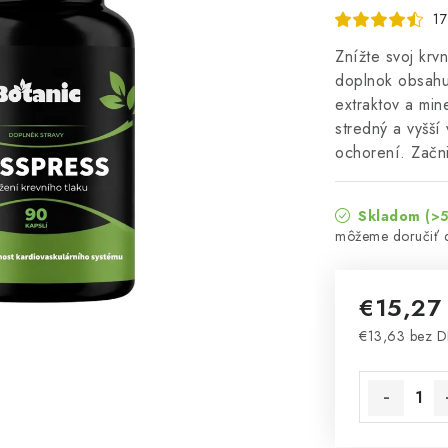
17
Znížte svoj krv
doplnok obsahu
extraktov a min
stredný a vyšší
ochorení. Začni
Skladom
(>5
€15,2
€13,63 bez 
Jednotková 