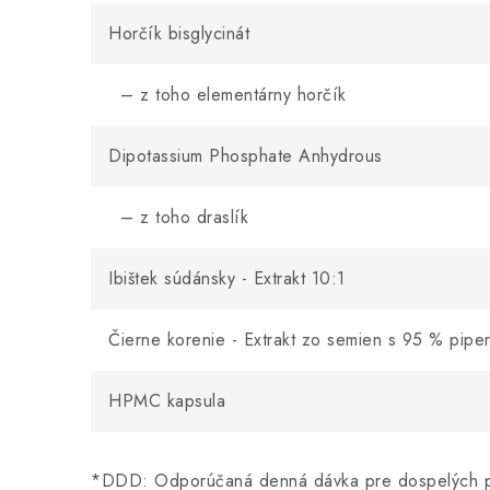
Horčík bisglycinát
– z toho elementárny horčík
Dipotassium Phosphate Anhydrous
– z toho draslík
Ibištek súdánsky - Extrakt 10:1
Čierne korenie - Extrakt zo semien s 95 % pipe
HPMC kapsula
*DDD: Odporúčaná denná dávka pre dospelých p