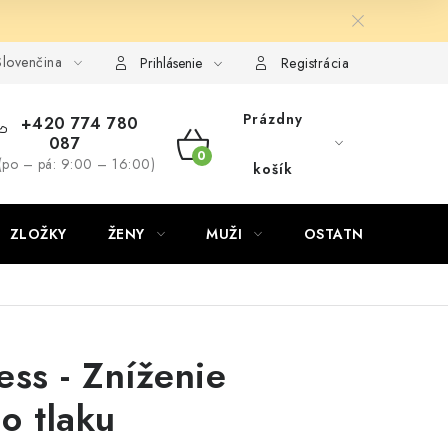
lovenčina
Prihlásenie
Registrácia
Prázdny
+420 774 780
087
NÁKUPNÝ
(po – pá: 9:00 – 16:00)
košík
KOŠÍK
ZLOŽKY
ŽENY
MUŽI
OSTATNÉ
D
ess - Zníženie
o tlaku