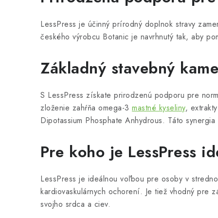
LessPress je účinný prírodný doplnok stravy zame
českého výrobcu Botanic je navrhnutý tak, aby pom
Základný stavebný kame
S LessPress získate prirodzenú podporu pre normál
zloženie zahŕňa omega-3
mastné kyseliny
, extrakt
Dipotassium Phosphate Anhydrous. Táto synergia p
Pre koho je LessPress i
LessPress je ideálnou voľbou pre osoby v strednom
kardiovaskulárnych ochorení. Je tiež vhodný pre z
svojho srdca a ciev.