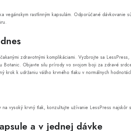
aka vegánskym rastlinným kapsulám. Odporúčané dávkovanie s
ru.
 dnes
ečakanými zdravotnými komplikáciami. Vyzbrojte sa LessPress,
Botanic. Objavte silu prírody vo svojom boji za zdravé srdce
ný krok k udržaniu vášho krvného tlaku v normálnych hodnotác
 na vysoký krvný tlak, konzultujte užívanie LessPress najskôr 
kapsule a v jednej dávke