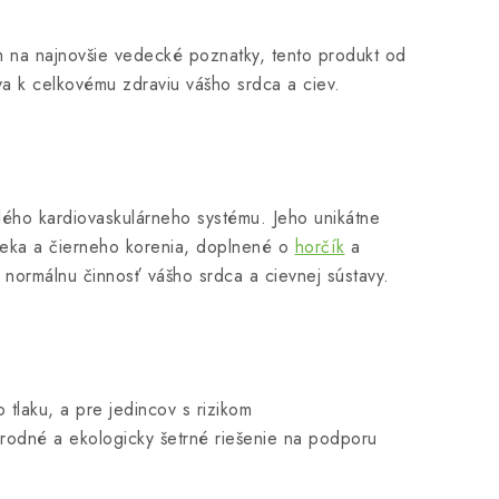
 na najnovšie vedecké poznatky, tento produkt od
va k celkovému zdraviu vášho srdca a ciev.
elého kardiovaskulárneho systému. Jeho unikátne
išteka a čierneho korenia, doplnené o
horčík
a
normálnu činnosť vášho srdca a cievnej sústavy.
tlaku, a pre jedincov s rizikom
rírodné a ekologicky šetrné riešenie na podporu