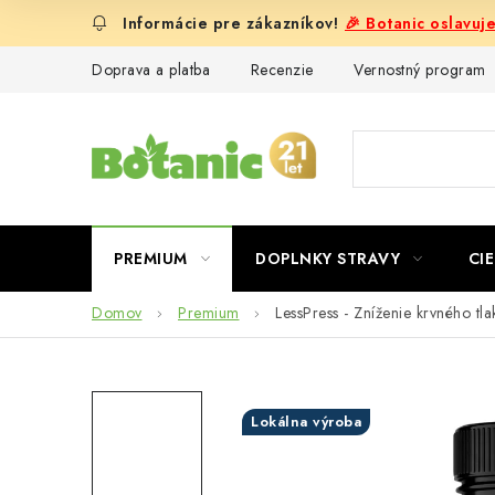
Prejsť
🎉 Botanic oslavuj
na
obsah
Doprava a platba
Recenzie
Vernostný program
PREMIUM
DOPLNKY STRAVY
CIE
Domov
Premium
LessPress - Zníženie krvného tla
Lokálna výroba