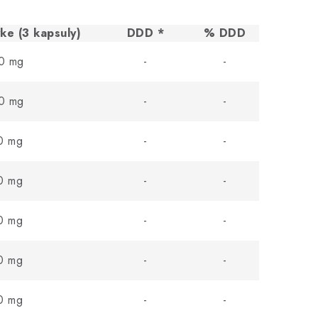
ke (3 kapsuly)
DDD *
% DDD
0 mg
-
-
0 mg
-
-
0 mg
-
-
0 mg
-
-
0 mg
-
-
0 mg
-
-
0 mg
-
-