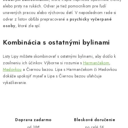
alebo prsty na rukách. Odvar je tiež pomocníkom pre ľudí
unavených pracou alebo výchovou detí. V neposlednom rade si
odvar z listov obľúbi prepracované a
psychicky vyčerpané
osoby
, ktoré zle spí.
Kombinácia s ostatnými bylinami
Listy Lipy môžete skombinovať s ostatnými bylinami, aby došlo k
zosilneniu ich účinkov. Výborne si rozumie s
Harmančekom
,
Medovkou
a Čiernou bazou. Lipa s Harmančekom či Medovkou
dokáže upokojiť myseľ a Lipa s Čiernou bazou uľahčuje
vykašliavanie.
Doprava zadarmo
Bleskové doručenie
od 38€
po celé SK