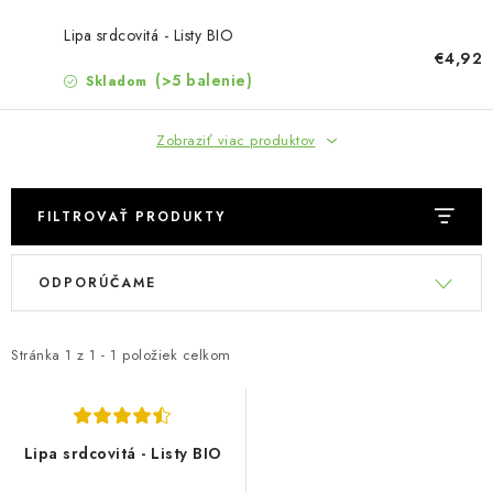
MUŽI
Lipa srdcovitá - Listy BIO
OSTATNÉ
€4,92
(>5 balenie)
Skladom
DOVOLENKA
Zobraziť viac produktov
Doprava a platba
Recenzie
Vernostný program
Prečo Botanic?
Kontakty
FILTROVAŤ PRODUKTY
V
R
ODPORÚČAME
ý
a
p
d
i
e
Stránka
1
z
1
-
1
položiek celkom
s
n
p
i
r
e
Lipa srdcovitá - Listy BIO
o
p