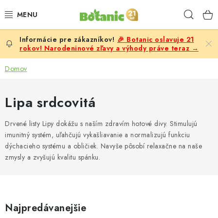
Prejsť
Hľad
na
obsah
🎉 Botanic oslavuje 21
PREMIUM
rokov! Narodeninové zľavy a výhody práve teraz →
DOPLNKY STRAVY
Domov
CIELE
Lipa srdcovitá
POTRAVINY A NÁPOJE
Drvené listy Lipy dokážu s naším zdravím hotové divy. Stimulujú
imunitný systém, uľahčujú vykašliavanie a normalizujú funkciu
ZĽAVY, AKCIE
dýchacieho systému a obličiek. Navyše pôsobí relaxačne na naše
zmysly a zvyšujú kvalitu spánku.
ZLOŽKY
ŽENY
Najpredávanejšie