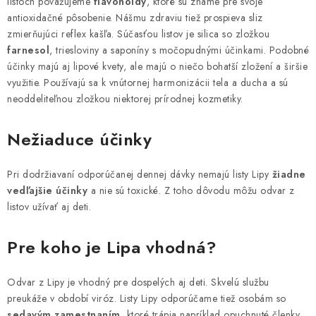
listoch považujeme
flavonoidy
, ktoré sú známe pre svoje
p
antioxidačné pôsobenie. Nášmu zdraviu tiež prospieva sliz
i
zmierňujúci reflex kašľa. Súčasťou listov je silica so zložkou
s
farnesol
, triesloviny a saponíny s močopudnými účinkami. Podobné
u
účinky majú aj lipové kvety, ale majú o niečo bohatší zložení a širšie
využitie. Používajú sa k vnútornej harmonizácii tela a ducha a sú
neoddeliteľnou zložkou niektorej prírodnej kozmetiky.
Nežiaduce účinky
Pri dodržiavaní odporúčanej dennej dávky nemajú listy Lipy
žiadne
vedľajšie účinky
a nie sú toxické. Z toho dôvodu môžu odvar z
listov užívať aj deti.
Pre koho je Lipa vhodná?
Odvar z Lipy je vhodný pre dospelých aj deti. Skvelú službu
preukáže v období viróz. Listy Lipy odporúčame tiež osobám so
sedavým zamestnaním
, ktoré trápia napríklad opuchnuté členky