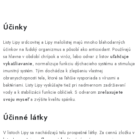
O
v
Účinky
l
á
Listy Lipy srdcovitej a Lipy malolistej majú mnoho blahodarných
d
účinkov na ľudský organizmus a pôsobí ako antioxidant. Používajú
a
sa hlavne v období chrípok a viróz, lebo odvar z listov
uľahčuje
c
vykašliavanie
, normalizuje funkciu dýchacieho systému a stimuluje
imunitný systém. Tým dochádza k zlepšeniu vlastnej
i
obranyschopnosti tela, ktoré sa ľahšie vysporiada s vírusmi a
e
baktériami. Listy Lipy vyskúšajte tiež pri nadmernom zadržiavaní
p
vody a k stabilizácii funkcie obličiek. S odvarom
zrelaxujete
r
svoju myseľ
a zvýšite kvalitu spánku.
v
k
Účinné látky
y
v
V listoch Lipy sa nachádzajú telu prospešné látky. Za cennú zložku v
ý