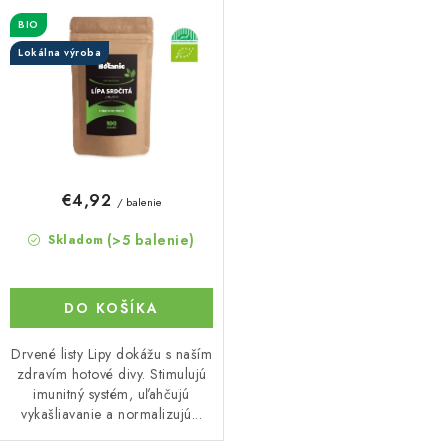
d
r
BIO
u
o
Lokálna výroba
k
d
t
u
o
k
v
t
o
€4,92
/ balenie
v
(>5 balenie)
Skladom
DO KOŠÍKA
Drvené listy Lipy dokážu s naším
zdravím hotové divy. Stimulujú
imunitný systém, uľahčujú
vykašliavanie a normalizujú...