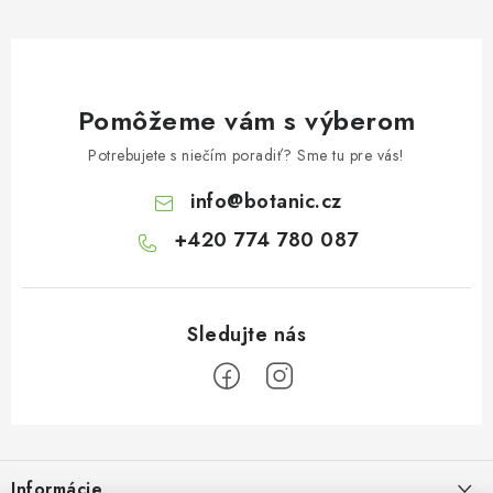
Pomôžeme vám s výberom
Potrebujete s niečím poradiť? Sme tu pre vás!
info
@
botanic.cz
+420 774 780 087
Z
á
Informácie