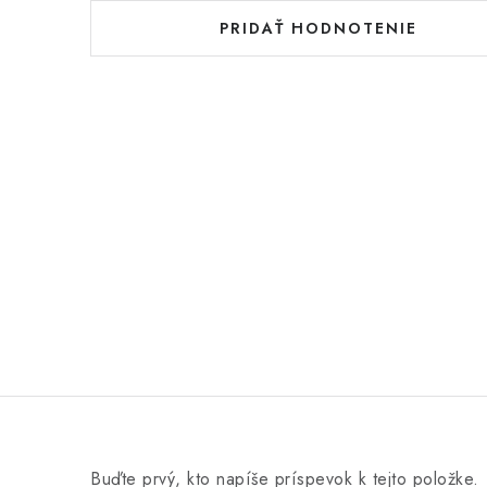
d
PRIDAŤ HODNOTENIE
n
o
t
e
n
í
Buďte prvý, kto napíše príspevok k tejto položke.