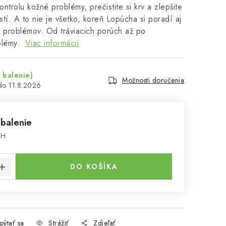
ntrolu kožné problémy, prečistite si krv a zlepšite
stí. A to nie je všetko, koreň Lopúcha si poradí aj
h problémov. Od tráviacich porúch až po
blémy.
Viac informácií
 balenie)
Možnosti doručenia
11.8.2026
 balenie
PH
cena:
DO KOŠÍKA
pýtať sa
Strážiť
Zdieľať