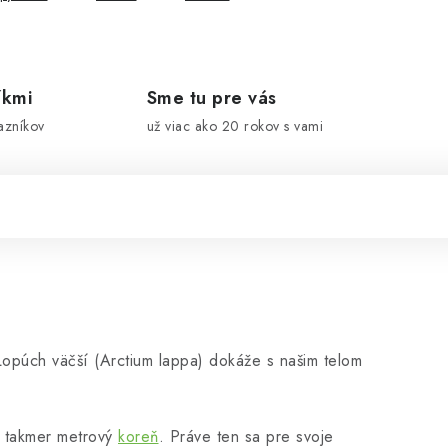
íkmi
Sme tu pre vás
azníkov
už viac ako 20 rokov s vami
Lopúch väčší (Arctium lappa) dokáže s našim telom
á takmer metrový
koreň
. Práve ten sa pre svoje