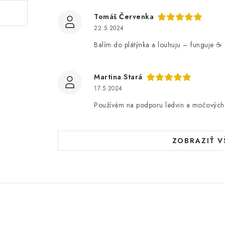
Tomáš Červenka
22.5.2024
Balím do plátýnka a louhuju – funguje ☕️
Martina Stará
17.5.2024
Používám na podporu ledvin a močových 
ZOBRAZIŤ V