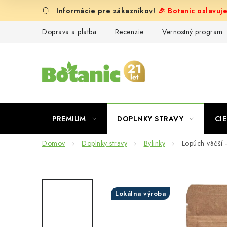
Prejsť
🎉 Botanic oslavuj
na
obsah
Doprava a platba
Recenzie
Vernostný program
PREMIUM
DOPLNKY STRAVY
CIE
Domov
Doplnky stravy
Bylinky
Lopúch väčší 
Lokálna výroba