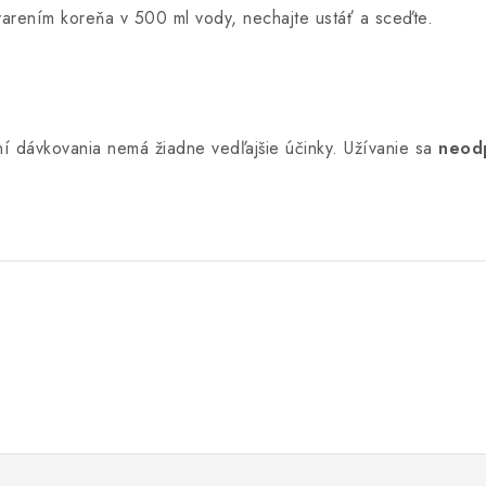
varením koreňa v 500 ml vody, nechajte ustáť a sceďte.
ní dávkovania nemá žiadne vedľajšie účinky. Užívanie sa
neod