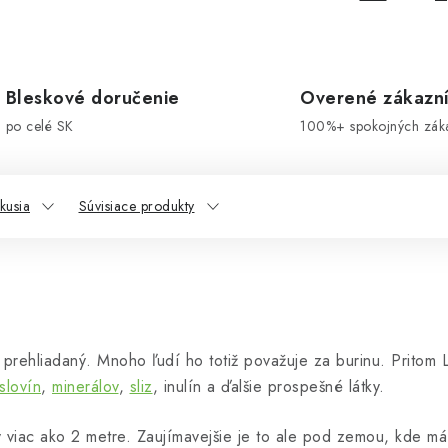
Bleskové doručenie
Overené zákazn
po celé SK
100%+ spokojných zák
kusia
Súvisiace produkty
prehliadaný. Mnoho ľudí ho totiž považuje za burinu. Pritom 
eslovín
,
minerálov
,
sliz
, inulín a ďalšie prospešné látky.
y viac ako 2 metre. Zaujímavejšie je to ale pod zemou, kde m