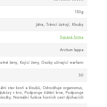
150g
Játra, Trávicí ústrojí, Klouby
Sypaná forma
Arctium lappa
otné ženy, Kojící ženy, Osoby užívající warfarin
30
ální stav kostí a kloubů, Odvodňuje organismus,
lukózy v krvi, Podporuje čištění krve, Podporuje
pokožky, Normální funkce horních cest dýchacích