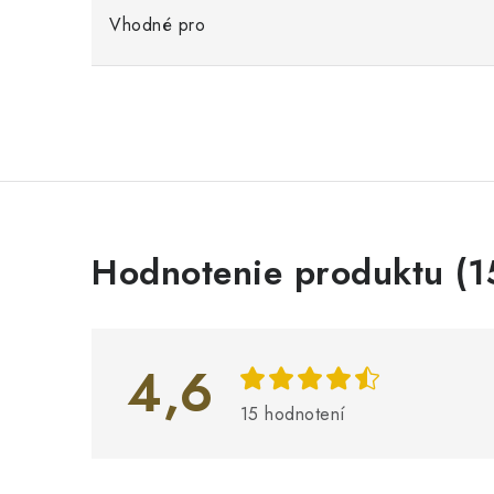
Vhodné pro
V
Hodnotenie produktu (1
ý
p
i
4,6
s
15 hodnotení
h
o