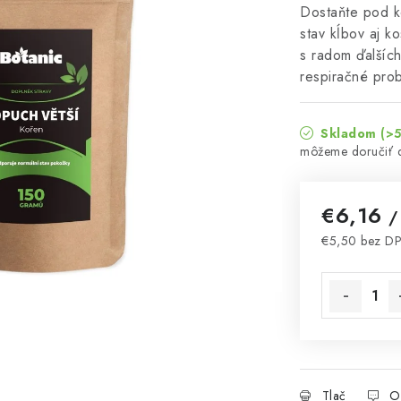
Dostaňte pod ko
stav kĺbov aj ko
s radom ďalšíc
respiračné pro
Skladom
(>5
€6,16
/
€5,50 bez D
Jednotková 
Tlač
O