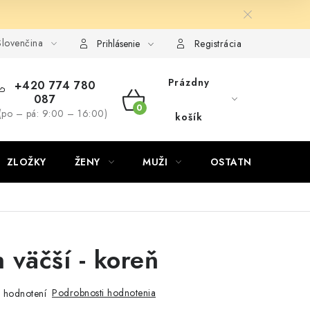
lovenčina
Prihlásenie
Registrácia
Prázdny
+420 774 780
087
NÁKUPNÝ
(po – pá: 9:00 – 16:00)
košík
KOŠÍK
ZLOŽKY
ŽENY
MUŽI
OSTATNÉ
D
 väčší - koreň
Podrobnosti hodnotenia
 hodnotení