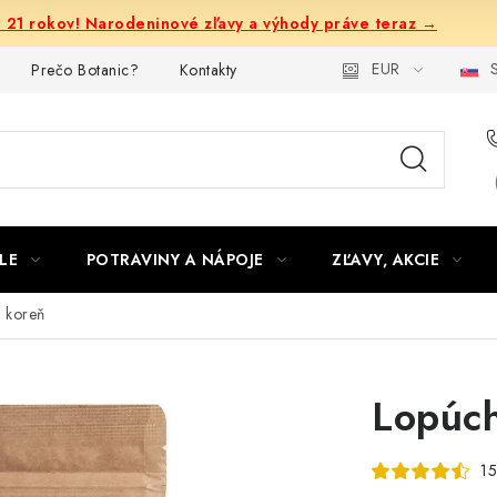
e 21 rokov! Narodeninové zľavy a výhody práve teraz →
EUR
S
Prečo Botanic?
Kontakty
LE
POTRAVINY A NÁPOJE
ZĽAVY, AKCIE
- koreň
Lopúch
15