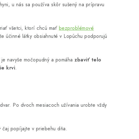
yni, u nás sa používa skôr sušený na prípravu
iať všetci, ktorí chcú mať
bezproblémové
, že účinné látky obsiahnuté v Lopúchu podporujú
a je navyše močopudný a pomáha
zbaviť telo
ie krvi
.
 odvar. Po dvoch mesiacoch užívania urobte vždy
 čaj popíjajte v priebehu dňa.