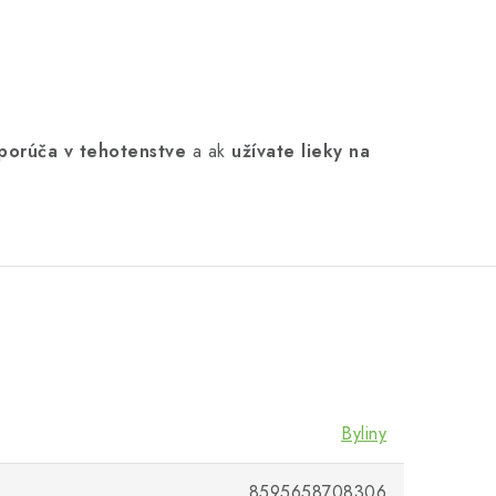
porúča v tehotenstve
a ak
užívate lieky na
Byliny
8595658708306