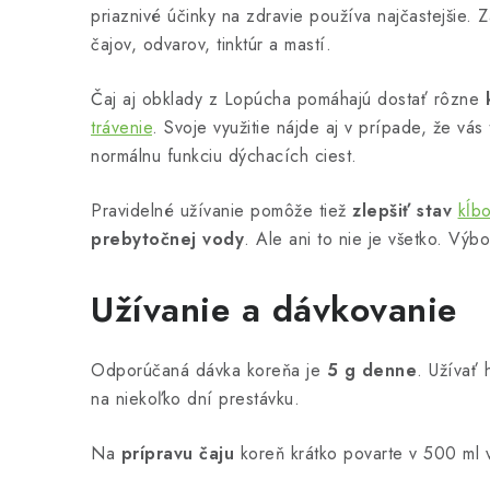
priaznivé účinky na zdravie používa najčastejšie. Z
čajov, odvarov, tinktúr a mastí.
Čaj aj obklady z Lopúcha pomáhajú dostať rôzne
trávenie
. Svoje využitie nájde aj v prípade, že vá
normálnu funkciu dýchacích ciest.
Pravidelné užívanie pomôže tiež
zlepšiť stav
kĺb
prebytočnej vody
. Ale ani to nie je všetko. Výb
Užívanie a dávkovanie
Odporúčaná dávka koreňa je
5 g denne
. Užívať
na niekoľko dní prestávku.
Na
prípravu čaju
koreň krátko povarte v 500 ml v