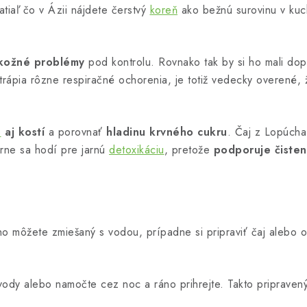
atiaľ čo v Ázii nájdete čerstvý
koreň
ako bežnú surovinu v kuch
kožné problémy
pod kontrolu. Rovnako tak by si ho mali dopr
s trápia rôzne respiračné ochorenia, je totiž vedecky overené
o
aj kostí
a porovnať
hladinu krvného cukru
. Čaj z Lopúch
orne sa hodí pre jarnú
detoxikáciu
, pretože
podporuje čisten
 ho môžete zmiešaný s vodou, prípadne si pripraviť čaj alebo
ody alebo namočte cez noc a ráno prihrejte. Takto pripravený