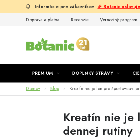
Prejsť
🎉 Botanic oslavuj
na
obsah
Doprava a platba
Recenzie
Vernostný program
PREMIUM
DOPLNKY STRAVY
CIE
Domov
Blog
Kreatín nie je len pre športovcov: p
Kreatín nie je
dennej rutiny