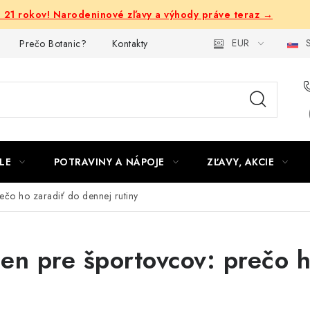
e 21 rokov! Narodeninové zľavy a výhody práve teraz →
EUR
S
Prečo Botanic?
Kontakty
LE
POTRAVINY A NÁPOJE
ZĽAVY, AKCIE
rečo ho zaradiť do dennej rutiny
 len pre športovcov: prečo 