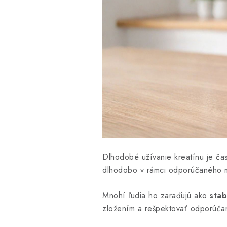
Dlhodobé užívanie kreatínu je ča
dlhodobo v rámci odporúčaného 
Mnohí ľudia ho zaraďujú ako
stab
zložením a rešpektovať odporúča