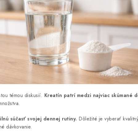
stou témou diskusií.
Kreatín patrí medzi najviac skúmané d
množstva.
ilnú súčasť svojej dennej rutiny.
Dôležité je vyberať kvalit
né dávkovanie.