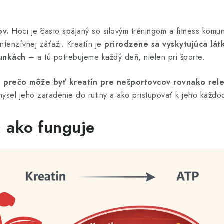
ov.
Hoci je často spájaný so silovým tréningom a fitness komunit
ntenzívnej záťaži. Kreatín je
prirodzene sa vyskytujúca lát
bunkách
– a tú potrebujeme každý deň, nielen pri športe.
,
prečo môže byť kreatín pre nešportovcov rovnako rele
ysel jeho zaradenie do rutiny a ako pristupovať k jeho každ
 a ako funguje