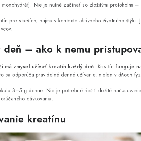
n monohydrát). Nie je nutné začínať so zložitými protokolmi – d
tín pre starších, najmä v kontexte aktívneho životného štýlu. J
ovcov.
ý deň – ako k nemu pristupov
či má zmysel užívať kreatín každý deň
. Kreatín
funguje n
to sa odporúča pravidelné denné užívanie, nielen v dňoch fyzic
olo 3–5 g denne. Nie je potrebné riešiť zložité načasovani
porúčaného dávkovania.
vanie kreatínu