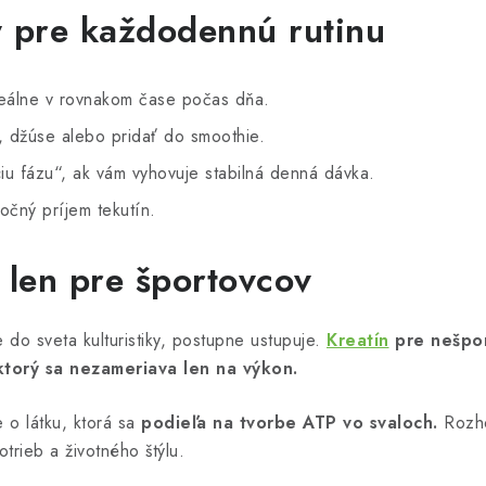
py pre každodennú rutinu
ideálne v rovnakom čase počas dňa.
 džúse alebo pridať do smoothie.
ciu fázu“, ak vám vyhovuje stabilná denná dávka.
točný príjem tekutín.
e len pre športovcov
e do sveta kulturistiky, postupne ustupuje.
Kreatín
pre nešpor
ktorý sa nezameriava len na výkon.
 o látku, ktorá sa
podieľa na tvorbe ATP vo svaloch.
Rozho
trieb a životného štýlu.