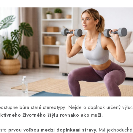
 postupne búra staré stereotypy. Nejde o doplnok určený výluč
aktívneho životného štýlu rovnako ako muži.
asto
prvou voľbou medzi doplnkami stravy.
Má jednoduché d