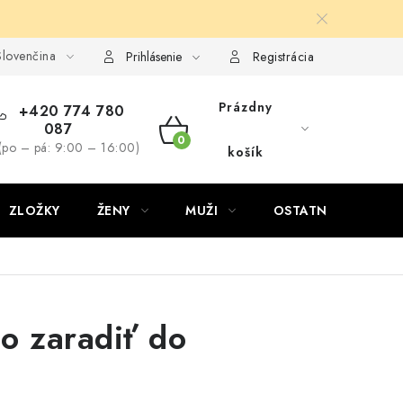
lovenčina
Prihlásenie
Registrácia
Prázdny
+420 774 780
087
NÁKUPNÝ
(po – pá: 9:00 – 16:00)
košík
KOŠÍK
ZLOŽKY
ŽENY
MUŽI
OSTATNÉ
D
ho zaradiť do