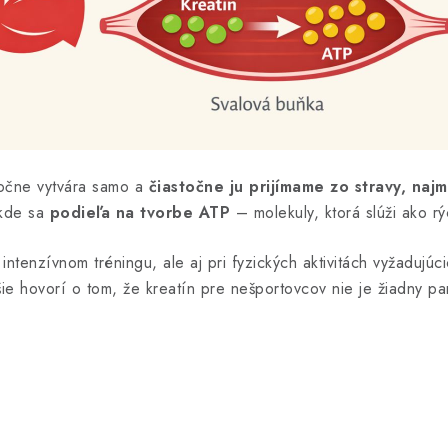
astočne vytvára samo a
čiastočne ju prijímame zo stravy, najm
 kde sa
podieľa na tvorbe ATP
– molekuly, ktorá slúži ako rý
i intenzívnom tréningu, ale aj pri fyzických aktivitách vyžadujú
ie hovorí o tom, že kreatín pre nešportovcov nie je žiadny pa