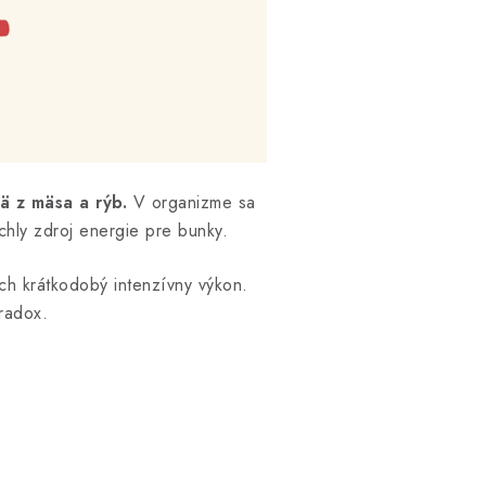
ä z mäsa a rýb.
V organizme sa
chly zdroj energie pre bunky.
cich krátkodobý intenzívny výkon.
radox.