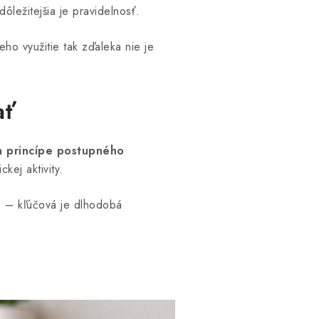
ôležitejšia je pravidelnosť.
eho využitie tak zďaleka nie je
ať
a princípe postupného
kej aktivity.
e – kľúčová je dlhodobá