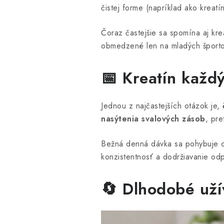
čistej forme (napríklad ako kreatí
Čoraz častejšie sa spomína aj krea
obmedzené len na mladých šport
📅 Kreatín každ
Jednou z najčastejších otázok je,
nasýtenia svalových zásob
, pre
Bežná denná dávka sa pohybuje ok
konzistentnosť a dodržiavanie od
🔄 Dlhodobé uží