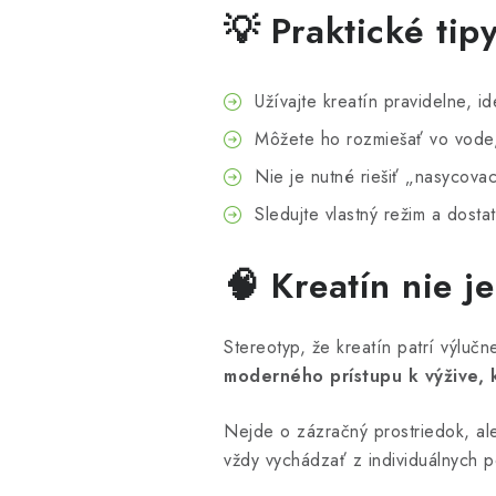
💡 Praktické ti
Užívajte kreatín pravidelne, 
Môžete ho rozmiešať vo vode,
Nie je nutné riešiť „nasycova
Sledujte vlastný režim a dosta
🧠 Kreatín nie j
Stereotyp, že kreatín patrí výlučn
moderného prístupu k výžive, 
Nejde o zázračný prostriedok, ale
vždy vychádzať z individuálnych po