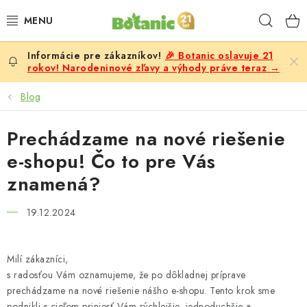
Prejsť
Hľad
na
obsah
🎉 Botanic oslavuje 21
PREMIUM
rokov! Narodeninové zľavy a výhody práve teraz →
DOPLNKY STRAVY
Blog
CIELE
Prechádzame na nové riešenie
e-shopu! Čo to pre Vás
POTRAVINY A NÁPOJE
znamená?
ZĽAVY, AKCIE
19.12.2024
ZLOŽKY
Milí zákazníci,
ŽENY
s radosťou Vám oznamujeme, že po dôkladnej príprave
prechádzame na nové riešenie nášho e-shopu. Tento krok sme
podnikli s cieľom priniesť Vám rýchlejšie, jednoduchšie a