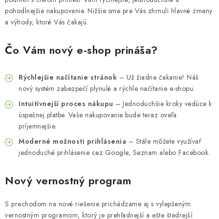
MUŽI
pohodlnejšie nakupovanie. Nižšie sme pre Vás zhrnuli hlavné zmeny
a výhody, ktoré Vás čakajú.
OSTATNÉ
Čo Vám nový e-shop prináša?
DOVOLENKA
Rýchlejšie načítanie stránok
– Už žiadne čakanie! Náš
Doprava a platba
Recenzie
Vernostný program
nový systém zabezpečí plynulé a rýchle načítanie e-shopu.
Prečo Botanic?
Kontakty
Intuitívnejší proces nákupu
– Jednoduchšie kroky vedúce k
úspešnej platbe. Vaše nakupovanie bude teraz oveľa
príjemnejšie.
Moderné možnosti prihlásenia
– Stále môžete využívať
jednoduché prihlásenie cez Google, Seznam alebo Facebook.
Nový vernostný program
S prechodom na nové riešenie prichádzame aj s vylepšeným
vernostným programom, ktorý je prehľadnejší a ešte štedrejší: