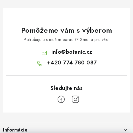
Pomôžeme vám s výberom
Potrebujete s niečím poradiť? Sme tu pre vás!
info
@
botanic.cz
+420 774 780 087
Z
á
Informácie
p