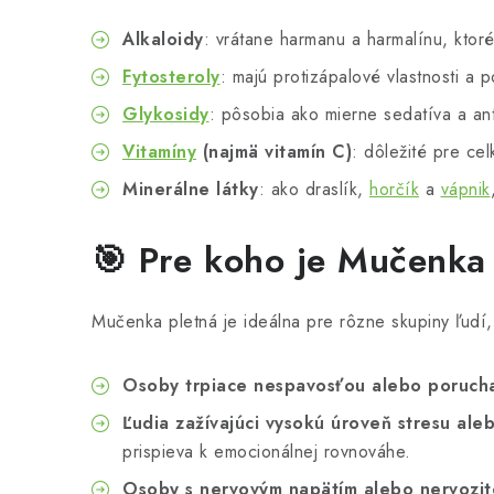
Alkaloidy
: vrátane harmanu a harmalínu, ktor
Fytosteroly
: majú protizápalové vlastnosti a 
Glykosidy
: pôsobia ako mierne sedatíva a an
Vitamíny
(najmä vitamín C)
: dôležité pre cel
Minerálne látky
: ako draslík,
horčík
a
vápnik
🎯 Pre koho je Mučenka
Mučenka pletná je ideálna pre rôzne skupiny ľudí,
Osoby trpiace nespavosťou alebo poruch
Ľudia zažívajúci vysokú úroveň stresu ale
prispieva k emocionálnej rovnováhe.
Osoby s nervovým napätím alebo nervozi