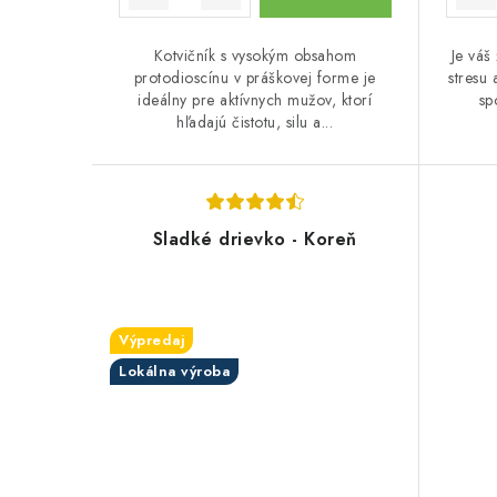
o
o
v
v
Kotvičník s vysokým obsahom
Je váš 
protodioscínu v práškovej forme je
stresu
ideálny pre aktívnych mužov, ktorí
sp
hľadajú čistotu, silu a...
Sladké drievko - Koreň
Výpredaj
Lokálna výroba