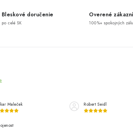
á
n
Bleskové doručenie
Overené zákazn
k
po celé SK
100%+ spokojných zák
o
v
a
n
i
e
e
kar Maleček
Robert Seidl
ojenost