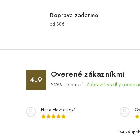
l
á
Doprava zadarmo
d
od 38€
a
c
i
e
p
Overené zákazníkmi
4.9
r
2289
recenzií.
Zobraziť všetky recenzi
v
k
Hana Hovadíková
Os
y
v
ý
Velká spok