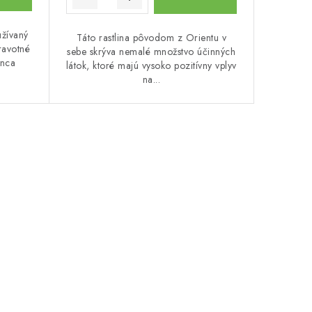
užívaný
Táto rastlina pôvodom z Orientu v
ravotné
sebe skrýva nemalé množstvo účinných
onca
látok, ktoré majú vysoko pozitívny vplyv
na...