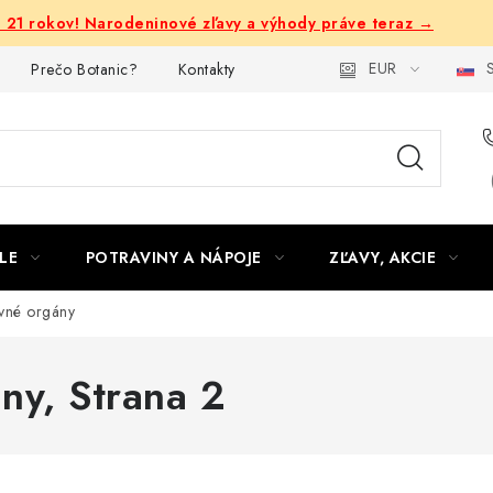
e 21 rokov! Narodeninové zľavy a výhody práve teraz →
EUR
S
Prečo Botanic?
Kontakty
LE
POTRAVINY A NÁPOJE
ZĽAVY, AKCIE
vné orgány
ány
, Strana 2