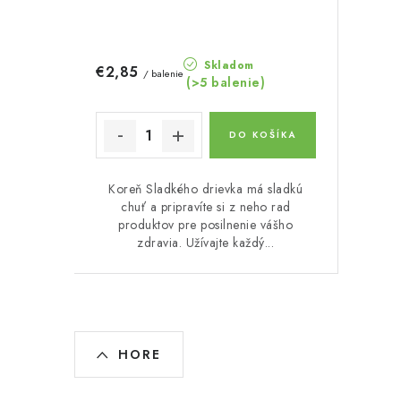
Skladom
€2,85
/ balenie
(>5 balenie)
DO KOŠÍKA
Koreň Sladkého drievka má sladkú
chuť a pripravíte si z neho rad
produktov pre posilnenie vášho
zdravia. Užívajte každý...
O
HORE
v