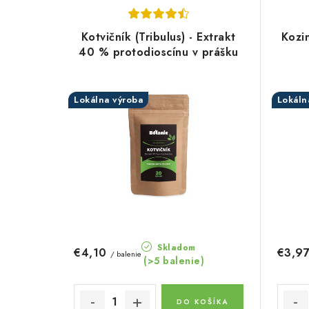
V
d
ý
e
Kotvičník (Tribulus) - Extrakt
Kozin
p
40 % protodioscínu v prášku
n
i
i
s
Lokálna výroba
Lokáln
e
p
p
r
r
o
o
d
d
u
u
Skladom
€4,10
€3,9
/ balenie
k
(>5 balenie)
k
t
t
DO KOŠÍKA