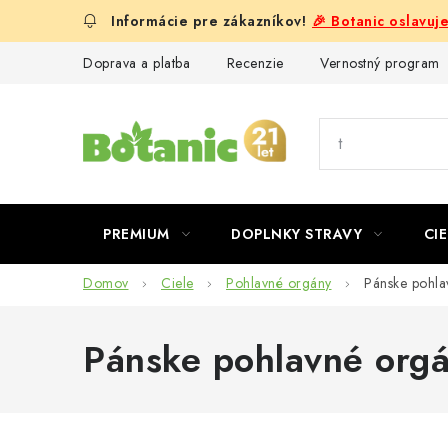
Prejsť
🎉 Botanic oslavuj
na
obsah
Doprava a platba
Recenzie
Vernostný program
PREMIUM
DOPLNKY STRAVY
CIE
Domov
Ciele
Pohlavné orgány
Pánske pohla
Pánske pohlavné org