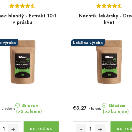
ec blanitý - Extrakt 10:1
Nechtík lekársky - Dr
v prášku
kvet
a výroba
Lokálna výroba
Skladom
Skladom
7
€3,27
/ balenie
/ balenie
(>5 balenie)
(>5 balenie)
DO KOŠÍKA
DO KOŠ