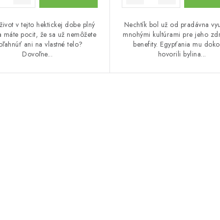
život v tejto hektickej dobe plný
Nechtík bol už od pradávna vy
 a máte pocit, že sa už nemôžete
mnohými kultúrami pre jeho zd
oľahnúť ani na vlastné telo?
benefity. Egypťania mu dok
Dovoľne...
hovorili bylina...