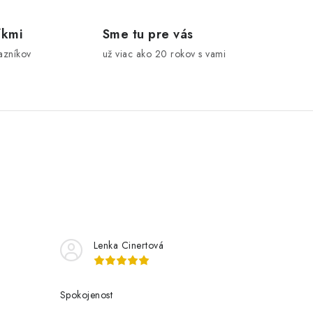
íkmi
Sme tu pre vás
azníkov
už viac ako 20 rokov s vami
Lenka Cinertová
Spokojenost