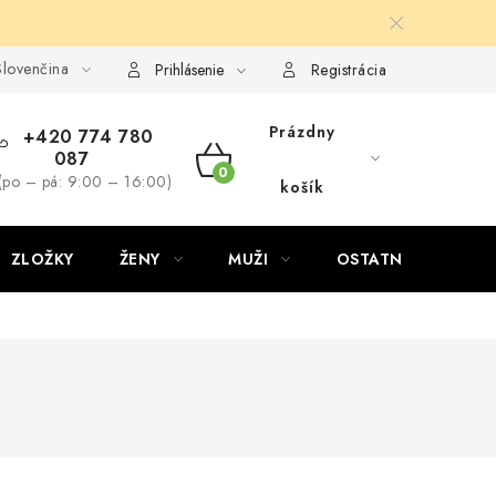
lovenčina
Prihlásenie
Registrácia
Prázdny
+420 774 780
087
NÁKUPNÝ
(po – pá: 9:00 – 16:00)
košík
KOŠÍK
ZLOŽKY
ŽENY
MUŽI
OSTATNÉ
D