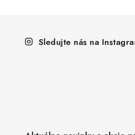
p
i
s
u
Sledujte nás na Instagr