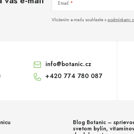
 váš e-mail
Email
Vložením e-mailu souhlasíte s
podmínkami o
info
@
botanic.cz
+420 774 780 087
!
nicu
Blog Botanic – sprievo
svetom bylín, vitamíno