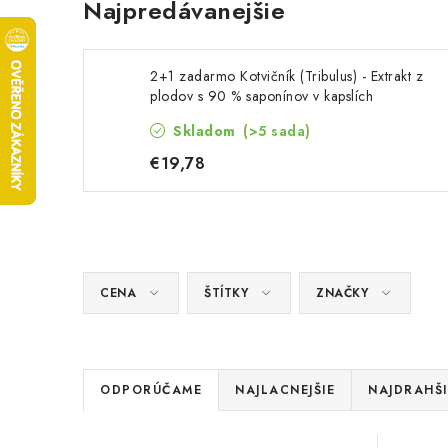
Najpredávanejšie
2+1 zadarmo Kotvičník (Tribulus) - Extrakt z
plodov s 90 % saponínov v kapslích
Skladom
(>5 sada)
€19,78
CENA
ŠTÍTKY
ZNAČKY
R
ODPORÚČAME
NAJLACNEJŠIE
NAJDRAHŠI
a