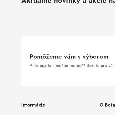
Aktuálne novinky a akcie na
Pomôžeme vám s výberom
Potrebujete s niečím poradiť? Sme tu pre vás
Z
á
Informácie
O Bota
p