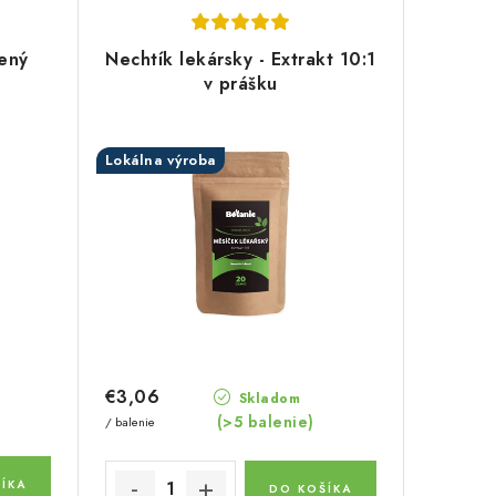
vený
Nechtík lekársky - Extrakt 10:1
v prášku
Lokálna výroba
€3,06
Skladom
(>5 balenie)
/ balenie
ÍKA
DO KOŠÍKA