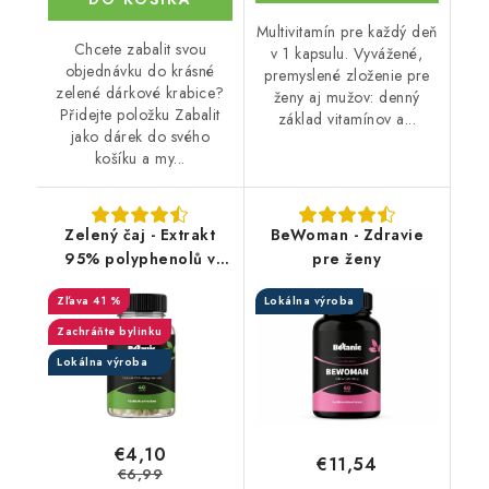
Multivitamín pre každý deň
Chcete zabalit svou
v 1 kapsulu. Vyvážené,
objednávku do krásné
premyslené zloženie pre
zelené dárkové krabice?
ženy aj mužov: denný
Přidejte položku Zabalit
základ vitamínov a...
jako dárek do svého
košíku a my...
Zelený čaj - Extrakt
BeWoman - Zdravie
95% polyphenolů v
pre ženy
kapslích
41 %
Lokálna výroba
Zachráňte bylinku
Lokálna výroba
€4,10
€11,54
€6,99