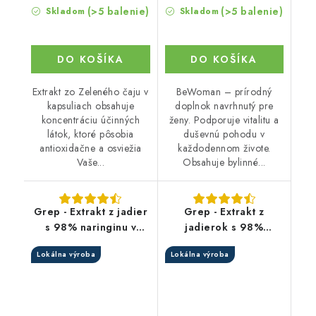
(>5 balenie)
(>5 balenie)
Skladom
Skladom
DO KOŠÍKA
DO KOŠÍKA
Extrakt zo Zeleného čaju v
BeWoman – prírodný
kapsuliach obsahuje
doplnok navrhnutý pre
koncentráciu účinných
ženy. Podporuje vitalitu a
látok, ktoré pôsobia
duševnú pohodu v
antioxidačne a osviežia
každodennom živote.
Vaše...
Obsahuje bylinné...
Grep - Extrakt z jadier
Grep - Extrakt z
s 98% naringinu v
jadierok s 98%
kapsuliach
naringínu v prášku
Lokálna výroba
Lokálna výroba