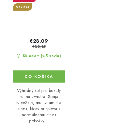
Novinka
€28,09
€32,15
(>5 sada)
Skladom
DO KOŠÍKA
Výhodný set pre beauty
rutinu zvnútra. Spája
NiceSkin, multivitamín a
zinok, ktorý prispieva k
normálnemu stavu
pokožky,...