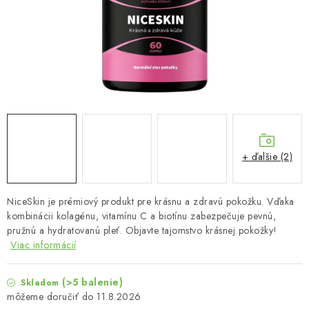
MUŽI
OSTATNÉ
DOVOLENKA
Doprava a platba
Recenzie
Vernostný program
Prečo Botanic?
Kontakty
+ ďalšie (2)
NiceSkin je prémiový produkt pre krásnu a zdravú pokožku. Vďaka
kombinácii kolagénu, vitamínu C a biotínu zabezpečuje pevnú,
pružnú a hydratovanú pleť. Objavte tajomstvo krásnej pokožky!
Viac informácií
(>5 balenie)
Skladom
11.8.2026