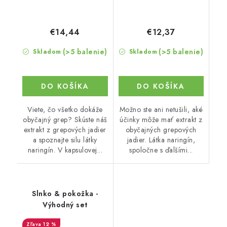
€14,44
€12,37
(>5 balenie)
(>5 balenie)
Skladom
Skladom
DO KOŠÍKA
DO KOŠÍKA
Viete, čo všetko dokáže
Možno ste ani netušili, aké
obyčajný grep? Skúste náš
účinky môže mať extrakt z
extrakt z grepových jadier
obyčajných grepových
a spoznajte silu látky
jadier. Látka naringín,
naringín. V kapsulovej...
spoločne s ďalšími...
Slnko & pokožka -
Výhodný set
12 %