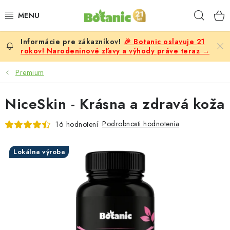
Prejsť
Hľad
na
obsah
🎉 Botanic oslavuje 21
PREMIUM
rokov! Narodeninové zľavy a výhody práve teraz →
DOPLNKY STRAVY
Premium
CIELE
NiceSkin - Krásna a zdravá koža
POTRAVINY A NÁPOJE
Podrobnosti hodnotenia
16 hodnotení
ZĽAVY, AKCIE
Lokálna výroba
ZLOŽKY
ŽENY