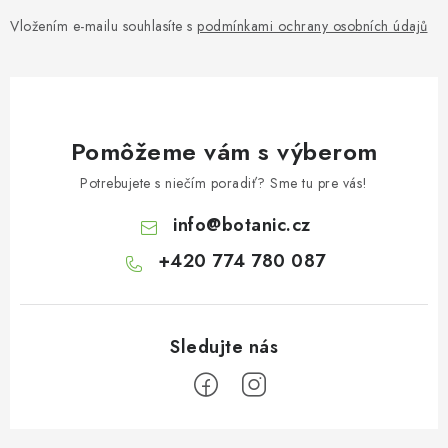
Vložením e-mailu souhlasíte s
podmínkami ochrany osobních údajů
Pomôžeme vám s výberom
Potrebujete s niečím poradiť? Sme tu pre vás!
info
@
botanic.cz
+420 774 780 087
Z