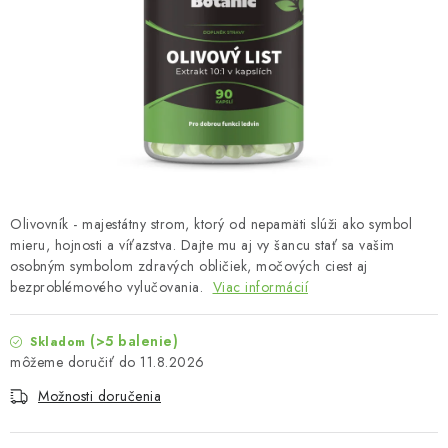
MUŽI
OSTATNÉ
DOVOLENKA
Doprava a platba
Recenzie
Vernostný program
Prečo Botanic?
Kontakty
Olivovník - majestátny strom, ktorý od nepamäti slúži ako symbol
mieru, hojnosti a víťazstva. Dajte mu aj vy šancu stať sa vašim
osobným symbolom zdravých obličiek, močových ciest aj
bezproblémového vylučovania.
Viac informácií
(>5 balenie)
Skladom
11.8.2026
Možnosti doručenia