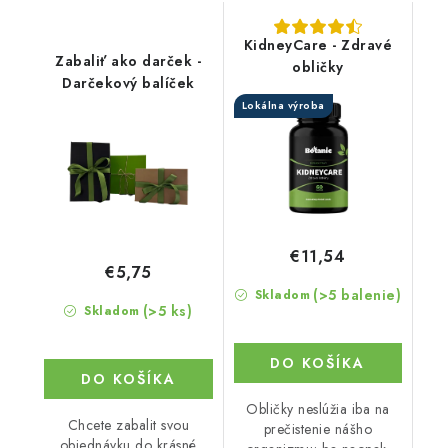
KidneyCare - Zdravé
Zabaliť ako darček -
obličky
Darčekový balíček
Lokálna výroba
€11,54
€5,75
(>5 balenie)
Skladom
(>5 ks)
Skladom
DO KOŠÍKA
DO KOŠÍKA
Obličky neslúžia iba na
Chcete zabalit svou
prečistenie nášho
objednávku do krásné