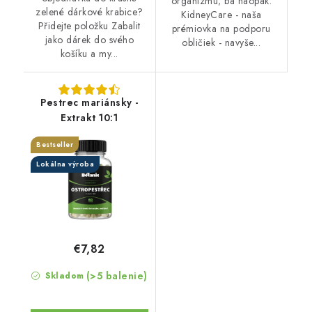
organizmu; ba naopak.
zelené dárkové krabice?
KidneyCare - naša
Přidejte položku Zabalit
prémiovka na podporu
jako dárek do svého
obličiek - navyše...
košíku a my...
Pestrec mariánsky -
Extrakt 10:1
Bestseller
Lokálna výroba
€7,82
(>5 balenie)
Skladom