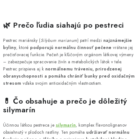
O
v
🌿 Prečo ľudia siahajú po pestreci
l
á
Pestrec mariánsky (
Silybum marianum
) patrí medzi
najznámejšie
d
byliny
, ktoré
podporujú normálnu činnosť pečene
vrátane jej
a
prečisťovacej funkcie. Pečeň je kľúčovým orgánom látkovej výmeny
c
– zabezpečuje spracovanie živín a metabolických látok v tele.
Pestrec prispieva aj k
normálnemu tráveniu, prirodzenej
i
obranyschopnosti a pomáha chrániť bunky pred oxidačným
e
stresom
vďaka svojim antioxidačným vlastnostiam.
p
r
💊 Čo obsahuje a prečo je dôležitý
v
silymarín
k
y
Účinnou látkou pestreca je
silymarín
, komplex flavonolignanov
v
obsiahnutý v plodoch rastliny. Ten pomáha
udržiavať normálnu
ý