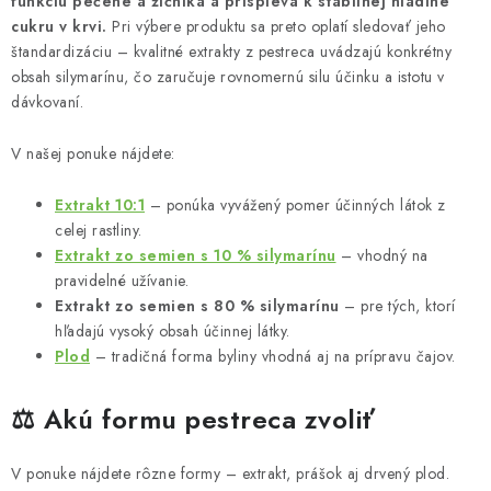
funkciu pečene a žlčníka a prispieva k stabilnej hladine
p
cukru v krvi.
Pri výbere produktu sa preto oplatí sledovať jeho
i
štandardizáciu – kvalitné extrakty z pestreca uvádzajú konkrétny
s
obsah silymarínu, čo zaručuje rovnomernú silu účinku a istotu v
u
dávkovaní.
V našej ponuke nájdete:
Extrakt 10:1
– ponúka vyvážený pomer účinných látok z
celej rastliny.
Extrakt zo semien s 10 % silymarínu
– vhodný na
pravidelné užívanie.
Extrakt zo semien s 80 % silymarínu
– pre tých, ktorí
hľadajú vysoký obsah účinnej látky.
Plod
– tradičná forma byliny vhodná aj na prípravu čajov.
⚖️ Akú formu pestreca zvoliť
V ponuke nájdete rôzne formy – extrakt, prášok aj drvený plod.