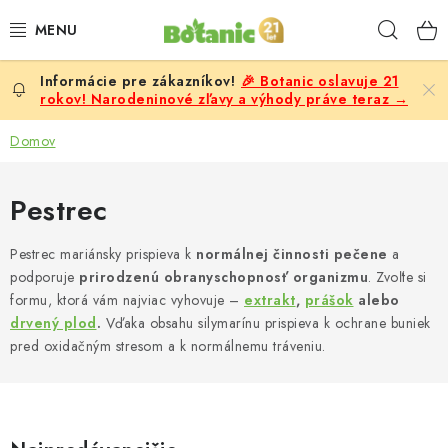
Prejsť
Hľad
na
obsah
🎉 Botanic oslavuje 21
PREMIUM
rokov! Narodeninové zľavy a výhody práve teraz →
DOPLNKY STRAVY
Domov
CIELE
Pestrec
POTRAVINY A NÁPOJE
Pestrec mariánsky prispieva k
normálnej činnosti pečene
a
podporuje
prirodzenú obranyschopnosť organizmu
. Zvoľte si
ZĽAVY, AKCIE
formu, ktorá vám najviac vyhovuje –
extrakt
,
prášok
alebo
drvený plod
.
Vďaka obsahu silymarínu prispieva k ochrane buniek
ZLOŽKY
pred oxidačným stresom a k normálnemu tráveniu.
ŽENY