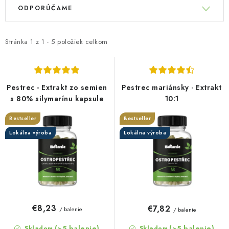
V
R
ODPORÚČAME
ý
a
p
d
i
e
Stránka
1
z
1
-
5
položiek celkom
s
n
p
i
r
e
Pestrec - Extrakt zo semien
Pestrec mariánsky - Extrakt
o
p
s 80% silymarínu kapsule
10:1
d
r
Bestseller
Bestseller
u
o
Lokálna výroba
Lokálna výroba
k
d
t
u
o
k
v
t
o
€8,23
€7,82
/ balenie
/ balenie
v
(>5 balenie)
(>5 balenie)
Skladom
Skladom