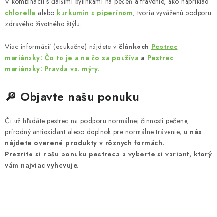
V kombinácii s ďalšími bylinkami na pečeň a trávenie, ako napríklad
chlorella
alebo
kurkumín s piperínom
, tvoria vyváženú podporu
zdravého životného štýlu.
Viac informácií (edukačne) nájdete v
článkoch
Pestrec
mariánsky: Čo to je a na čo sa používa
a
Pestrec
mariánsky: Pravda vs. mýty.
🔎 Objavte našu ponuku
Či už hľadáte pestrec na podporu normálnej činnosti pečene,
prírodný antioxidant alebo doplnok pre normálne trávenie,
u nás
nájdete overené produkty v rôznych formách.
Prezrite si našu ponuku pestreca a vyberte si variant, ktorý
vám najviac vyhovuje.