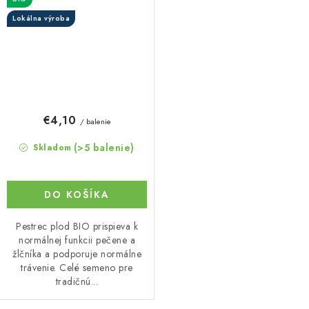
Lokálna výroba
€4,10
/ balenie
(>5 balenie)
Skladom
DO KOŠÍKA
Pestrec plod BIO prispieva k
normálnej funkcii pečene a
žlčníka a podporuje normálne
trávenie. Celé semeno pre
tradičnú...