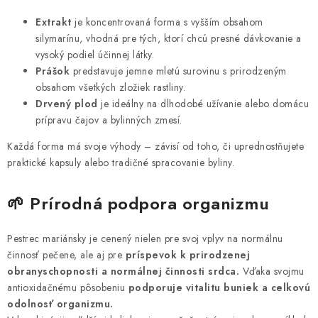
Extrakt
je koncentrovaná forma s vyšším obsahom
silymarínu, vhodná pre tých, ktorí chcú presné dávkovanie a
vysoký podiel účinnej látky.
Prášok
predstavuje jemne mletú surovinu s prirodzeným
obsahom všetkých zložiek rastliny.
Drvený plod
je ideálny na dlhodobé užívanie alebo domácu
prípravu čajov a bylinných zmesí.
Každá forma má svoje výhody – závisí od toho, či uprednostňujete
praktické kapsuly alebo tradičné spracovanie byliny.
🌱 Prírodná podpora organizmu
Pestrec mariánsky je cenený nielen pre svoj vplyv na normálnu
činnosť pečene, ale aj pre
príspevok k prirodzenej
obranyschopnosti a normálnej činnosti srdca.
Vďaka svojmu
antioxidačnému pôsobeniu
podporuje vitalitu buniek a celkovú
odolnosť organizmu.