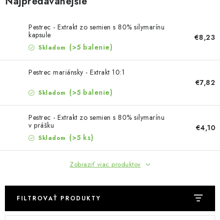
Najpredávanejšie
MUŽI
OSTATNÉ
Pestrec - Extrakt zo semien s 80% silymarínu
kapsule
€8,23
(>5 balenie)
Skladom
DOVOLENKA
Pestrec mariánsky - Extrakt 10:1
Doprava a platba
Recenzie
Vernostný program
€7,82
(>5 balenie)
Skladom
Prečo Botanic?
Kontakty
Pestrec - Extrakt zo semien s 80% silymarínu
v prášku
€4,10
(>5 ks)
Skladom
Zobraziť viac produktov
FILTROVAŤ PRODUKTY