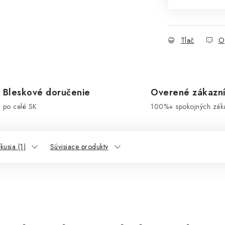
Tlač
O
Bleskové doručenie
Overené zákazn
po celé SK
100%+ spokojných zák
kusia (1)
Súvisiace produkty