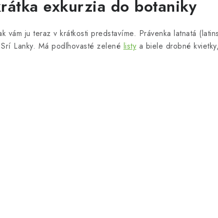
krátka exkurzia do botaniky
tak vám ju teraz v krátkosti predstavíme. Právenka latnatá (lati
Srí Lanky. Má podlhovasté zelené
listy
a biele drobné kvietky