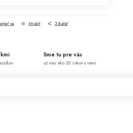
pýtať sa
Strážiť
Zdieľať
íkmi
Sme tu pre vás
azníkov
už viac ako 20 rokov s vami