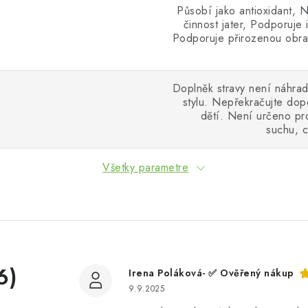
Působí jako antioxidant, 
činnost jater, Podporuje 
Podporuje přirozenou obra
Doplněk stravy není náhrad
stylu. Nepřekračujte do
dětí. Není určeno pro
suchu, c
Všetky parametre
6)
Irena Poláková- ✅ Ověřený nákup
9.9.2025