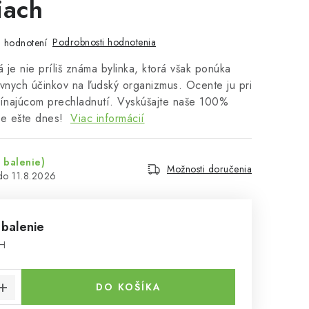
iach
Podrobnosti hodnotenia
 hodnotení
á je nie príliš známa bylinka, ktorá však ponúka
vnych účinkov na ľudský organizmus. Ocente ju pri
čínajúcom prechladnutí. Vyskúšajte naše 100%
le ešte dnes!
Viac informácií
 balenie)
Možnosti doručenia
11.8.2026
 balenie
PH
cena:
DO KOŠÍKA