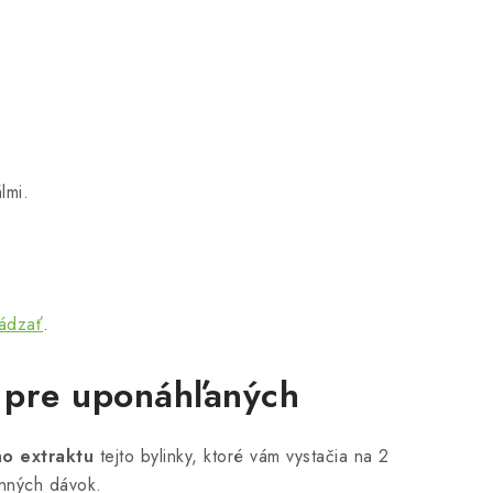
lmi.
ádzať
.
e pre uponáhľaných
ho extraktu
tejto bylinky, ktoré vám vystačia na 2
nných dávok.