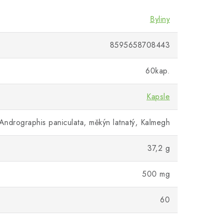
Byliny
8595658708443
60kap.
Kapsle
Andrographis paniculata, měkýn latnatý, Kalmegh
37,2 g
500 mg
60