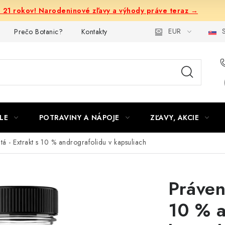
e 21 rokov! Narodeninové zľavy a výhody práve teraz →
EUR
S
Prečo Botanic?
Kontakty
LE
POTRAVINY A NÁPOJE
ZĽAVY, AKCIE
tá - Extrakt s 10 % andrografolidu v kapsuliach
Práven
10 % a