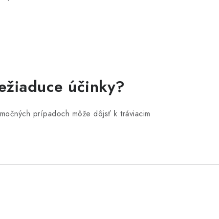
nežiaduce účinky?
ýnimočných prípadoch môže dôjsť k tráviacim