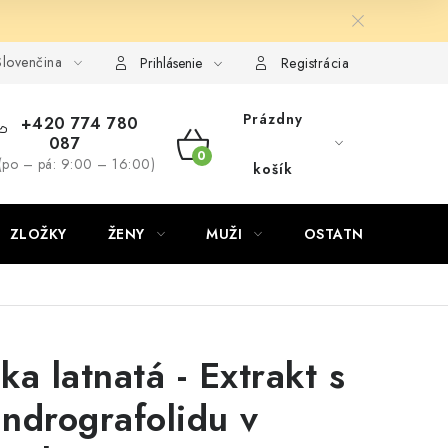
lovenčina
Prihlásenie
Registrácia
Prázdny
+420 774 780
087
NÁKUPNÝ
(po – pá: 9:00 – 16:00)
košík
KOŠÍK
ZLOŽKY
ŽENY
MUŽI
OSTATNÉ
D
ka latnatá - Extrakt s
ndrografolidu v