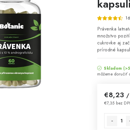
kapsul
16
Právenka latnat
množstvo pozití
cukrovke aj za
prírodné kapsu
Skladom
(>5
€8,23
/
€7,35 bez D
Jednotková 