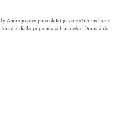
nsky Andrographis paniculata) je viacročná rastlina
s
, ktoré z diaľky pripomínajú hluchavku. Dorastá do