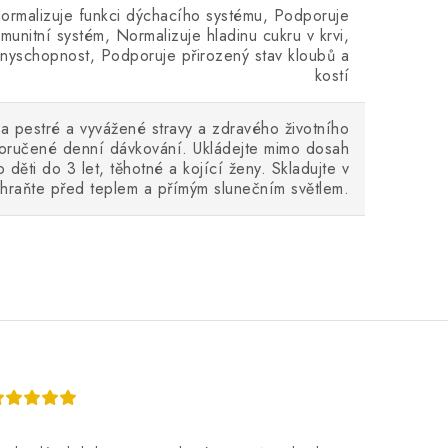
Normalizuje funkci dýchacího systému, Podporuje
imunitní systém, Normalizuje hladinu cukru v krvi,
nyschopnost, Podporuje přirozený stav kloubů a
kostí
a pestré a vyvážené stravy a zdravého životního
poručené denní dávkování. Ukládejte mimo dosah
 děti do 3 let, těhotné a kojící ženy. Skladujte v
hraňte před teplem a přímým slunečním světlem.