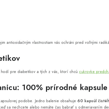
jim antioxidačným vlastnostiam vás ochráni pred voľnými radiká
etikov
 hodí pre diabetikov a tých z vás, ktorí chcú
cukrovke predch
tanicu: 100% prírodné kapsul
kapsulovej podobe. Jedno balenie obsahuje
60 kapsúl čisté
keď sa nechcete alebo nemáte čas babrať s odmeriavaním de