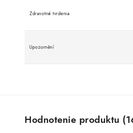
Zdravotné tvrdenia
Upozornění
V
Hodnotenie produktu (1
ý