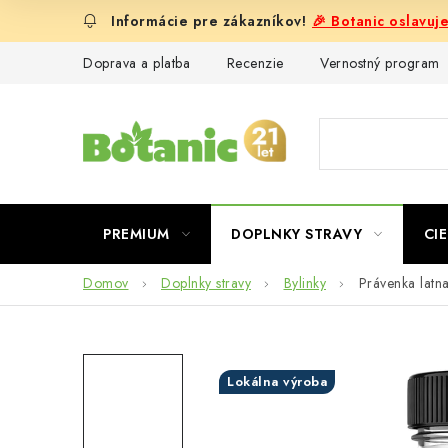
Prejsť
🎉 Botanic oslavuj
na
obsah
Doprava a platba
Recenzie
Vernostný program
PREMIUM
DOPLNKY STRAVY
CIE
Domov
Doplnky stravy
Bylinky
Právenka latna
Lokálna výroba