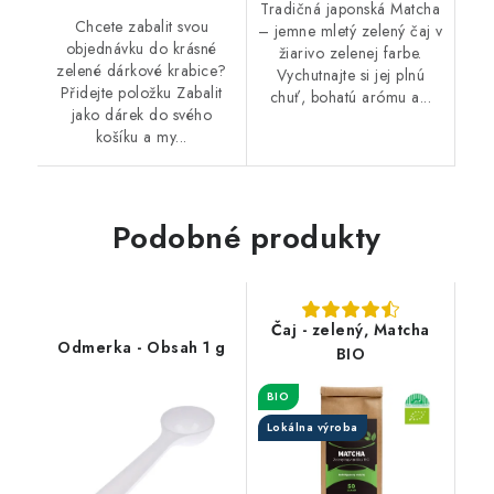
Tradičná japonská Matcha
Chcete zabalit svou
– jemne mletý zelený čaj v
objednávku do krásné
žiarivo zelenej farbe.
zelené dárkové krabice?
Vychutnajte si jej plnú
Přidejte položku Zabalit
chuť, bohatú arómu a...
jako dárek do svého
košíku a my...
Podobné produkty
Čaj - zelený, Matcha
Odmerka - Obsah 1 g
BIO
BIO
Lokálna výroba