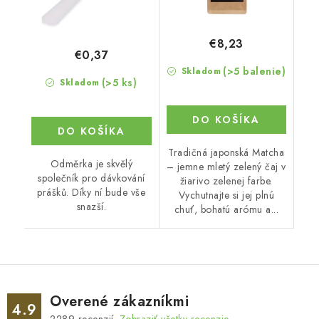
€8,23
€0,37
(>5 balenie)
Skladom
(>5 ks)
Skladom
DO KOŠÍKA
DO KOŠÍKA
Tradičná japonská Matcha
Odměrka je skvělý
– jemne mletý zelený čaj v
společník pro dávkování
žiarivo zelenej farbe.
prášků. Díky ní bude vše
Vychutnajte si jej plnú
snazší.
chuť, bohatú arómu a...
Overené zákazníkmi
4.9