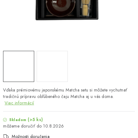
MUŽI
OSTATNÉ
DOVOLENKA
Doprava a platba
Recenzie
Vernostný program
Prečo Botanic?
Kontakty
Vďaka prémiovému japonskému Matcha setu si môžete vychutnať
tradičnú prípravu obľúbeného čaju Matcha aj u vás doma.
Viac informácií
(>5 ks)
Skladom
10.8.2026
Možnosti doručenia