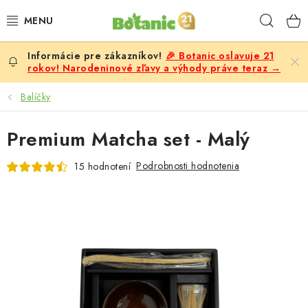
Prejsť
Hľad
na
obsah
🎉 Botanic oslavuje 21
PREMIUM
rokov! Narodeninové zľavy a výhody práve teraz →
DOPLNKY STRAVY
Balíčky
CIELE
Premium Matcha set - Malý
POTRAVINY A NÁPOJE
Podrobnosti hodnotenia
15 hodnotení
ZĽAVY, AKCIE
ZLOŽKY
ŽENY