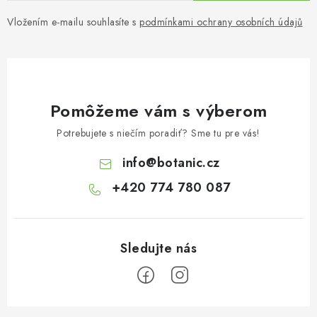
Vložením e-mailu souhlasíte s
podmínkami ochrany osobních údajů
Pomôžeme vám s výberom
Potrebujete s niečím poradiť? Sme tu pre vás!
info
@
botanic.cz
+420 774 780 087
Z