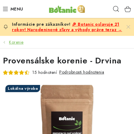
Prejsť
Hľad
na
obsah
🎉 Botanic oslavuje 21
PREMIUM
rokov! Narodeninové zľavy a výhody práve teraz →
DOPLNKY STRAVY
Korenie
CIELE
Provensálske korenie - Drvina
POTRAVINY A NÁPOJE
Podrobnosti hodnotenia
15 hodnotení
ZĽAVY, AKCIE
Lokálna výroba
ZLOŽKY
ŽENY