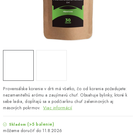
MUŽI
OSTATNÉ
DOVOLENKA
Doprava a platba
Recenzie
Vernostný program
Prečo Botanic?
Kontakty
Provensálske korenie v drti má všetko, čo od korenia požadujete:
nezameniteľnú arómu a zaujímavú chuť. Obsahuje bylinky, ktoré k
sebe ladia, dopĺňajú sa a podčiarknu chuť zeleninových aj
mäsových pokrmov.
Viac informácií
(>5 balenie)
Skladom
11.8.2026