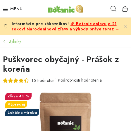
Prejsť
Hľad
na
obsah
🎉 Botanic oslavuje 21
PREMIUM
rokov! Narodeninové zľavy a výhody práve teraz →
DOPLNKY STRAVY
Bylinky
CIELE
Puškvorec obyčajný - Prášok z
koreňa
POTRAVINY A NÁPOJE
Podrobnosti hodnotenia
15 hodnotení
ZĽAVY, AKCIE
45 %
ZLOŽKY
Výpredaj
Lokálna výroba
ŽENY