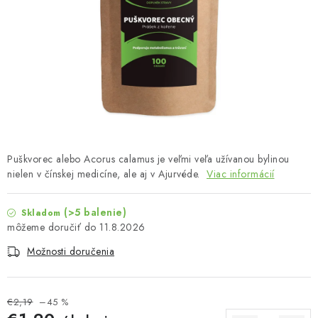
MUŽI
OSTATNÉ
DOVOLENKA
Doprava a platba
Recenzie
Vernostný program
Prečo Botanic?
Kontakty
Puškvorec alebo Acorus calamus je veľmi veľa užívanou bylinou
nielen v čínskej medicíne, ale aj v Ajurvéde.
Viac informácií
(>5 balenie)
Skladom
11.8.2026
Možnosti doručenia
€2,19
–45 %