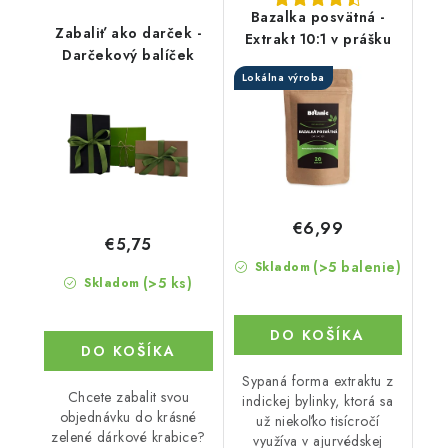
Bazalka posvätná -
Zabaliť ako darček -
Extrakt 10:1 v prášku
Darčekový balíček
Lokálna výroba
€6,99
€5,75
(>5 balenie)
Skladom
(>5 ks)
Skladom
DO KOŠÍKA
DO KOŠÍKA
Sypaná forma extraktu z
Chcete zabalit svou
indickej bylinky, ktorá sa
objednávku do krásné
už niekoľko tisícročí
zelené dárkové krabice?
využíva v ajurvédskej