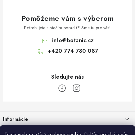
Pomôžeme vám s výberom
Potrebujete s niečím poradiť? Sme tu pre vás!
info
@
botanic.cz
+420 774 780 087
Z
á
Informácie
p
ä
Doprava a platba
Tento web používá soubory cookie. Dalším procházením
O Botanicu