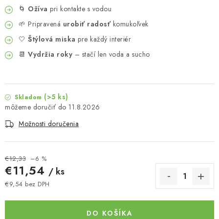
🌀
Ožíva
pri kontakte s vodou
🌱 Pripravená
urobiť radosť
komukoľvek
🤍
Štýlová miska
pre každý interiér
📆
Vydržia roky
– stačí len voda a sucho
(>5 ks)
Skladom
11.8.2026
Možnosti doručenia
€12,33
–6 %
€11,54
/ ks
€9,54 bez DPH
Jednotková cena:
DO KOŠÍKA