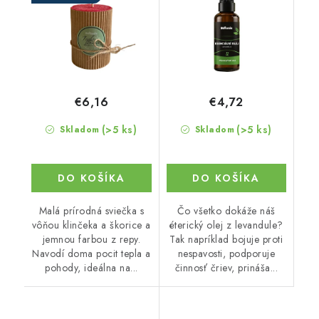
€6,16
€4,72
(>5 ks)
(>5 ks)
Skladom
Skladom
DO KOŠÍKA
DO KOŠÍKA
Malá prírodná sviečka s
Čo všetko dokáže náš
vôňou klinčeka a škorice a
éterický olej z levandule?
jemnou farbou z repy.
Tak napríklad bojuje proti
Navodí doma pocit tepla a
nespavosti, podporuje
pohody, ideálna na...
činnosť čriev, prináša...