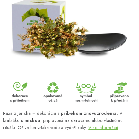
MUŽI
OSTATNÉ
DOVOLENKA
Doprava a platba
Recenzie
Vernostný program
Prečo Botanic?
Kontakty
Ruža z Jericha – dekorácia s
príbehom znovuzrodenia.
V
krabičke
s miskou
, pripravená na darovanie alebo vlastnému
rituálu. Ožíva len vďaka vode a vydrží roky.
Viac informácií