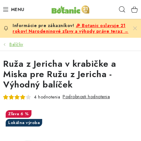
Prejsť
Hľad
na
obsah
🎉 Botanic oslavuje 21
PREMIUM
rokov! Narodeninové zľavy a výhody práve teraz →
DOPLNKY STRAVY
Balíčky
CIELE
Ruža z Jericha v krabičke a
Miska pre Ružu z Jericha -
POTRAVINY A NÁPOJE
Výhodný balíček
ZĽAVY, AKCIE
Podrobnosti hodnotenia
4 hodnotenia
ZLOŽKY
6 %
Lokálna výroba
ŽENY