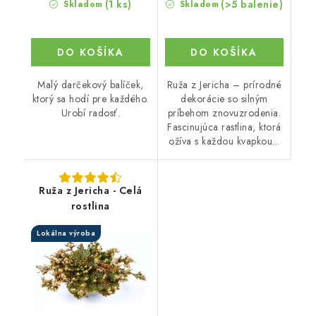
(1 ks)
(>5 balenie)
Skladom
Skladom
DO KOŠÍKA
DO KOŠÍKA
Malý darčekový balíček,
Ruža z Jericha – prírodné
ktorý sa hodí pre každého.
dekorácie so silným
Urobí radosť.
príbehom znovuzrodenia.
Fascinujúca rastlina, ktorá
ožíva s každou kvapkou...
Ruža z Jericha - Celá
rostlina
Lokálna výroba