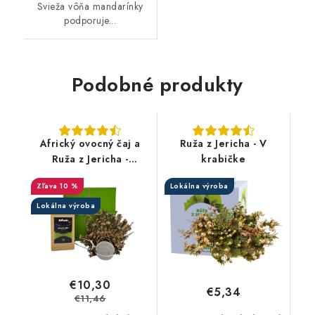
Svieža vôňa mandarínky
podporuje...
Podobné produkty
Africký ovocný čaj a
Ruža z Jericha - V
Ruža z Jericha -
krabičke
Darčekový balíček
10 %
Lokálna výroba
Lokálna výroba
€10,30
€5,34
€11,46