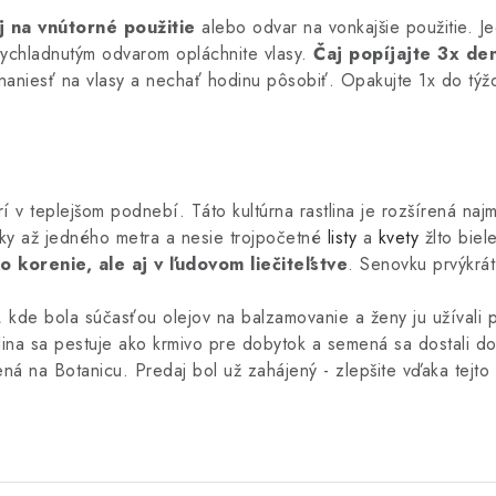
j na vnútorné použitie
alebo odvar na vonkajšie použitie. Je
vychladnutým odvarom opláchnite vlasy.
Čaj popíjajte 3x de
aniesť na vlasy a nechať hodinu pôsobiť. Opakujte 1x do týž
í v teplejšom podnebí. Táto kultúrna rastlina je rozšírená naj
ky až jedného metra a nesie trojpočetné
listy
a
kvety
žlto biel
o korenie, ale aj v ľudovom liečiteľstve
. Senovku prvýkrá
kde bola súčasťou olejov na balzamovanie a ženy ju užívali p
lina sa pestuje ako krmivo pre dobytok a semená sa dostali do 
ná na Botanicu. Predaj bol už zahájený - zlepšite vďaka tejto