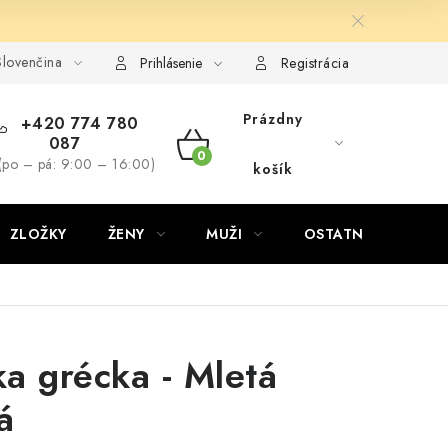
lovenčina
Prihlásenie
Registrácia
Prázdny
+420 774 780
087
NÁKUPNÝ
(po – pá: 9:00 – 16:00)
košík
KOŠÍK
ZLOŽKY
ŽENY
MUŽI
OSTATNÉ
D
a grécka - Mletá
á