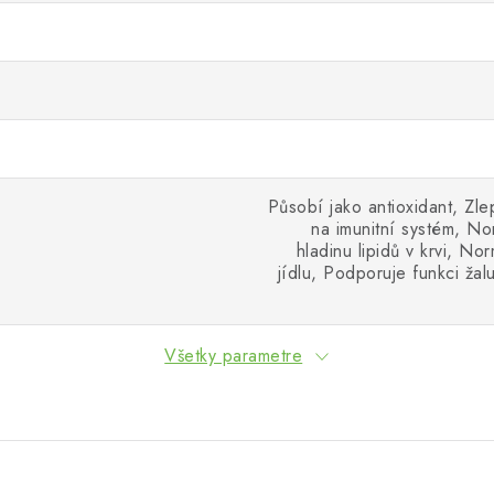
Působí jako antioxidant, Zl
na imunitní systém, Nor
hladinu lipidů v krvi, No
jídlu, Podporuje funkci ža
Všetky parametre