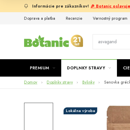
Prejsť
🎉 Botanic oslavuj
na
obsah
Doprava a platba
Recenzie
Vernostný program
PREMIUM
DOPLNKY STRAVY
CIE
Domov
Doplnky stravy
Bylinky
Senovka gréck
Lokálna výroba