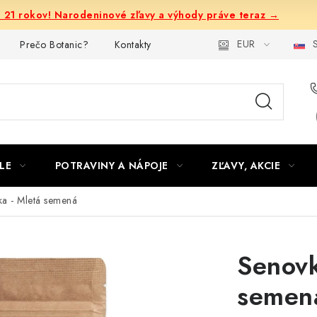
e 21 rokov! Narodeninové zľavy a výhody práve teraz →
EUR
S
Prečo Botanic?
Kontakty
LE
POTRAVINY A NÁPOJE
ZĽAVY, AKCIE
a - Mletá semená
Senovk
semen