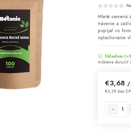
N
Mleté semená z
trávenie a zaží
popíjať vo form
oplachovanie v
Skladom
(>5
€3,68
/
€3,29 bez D
Jednotková 