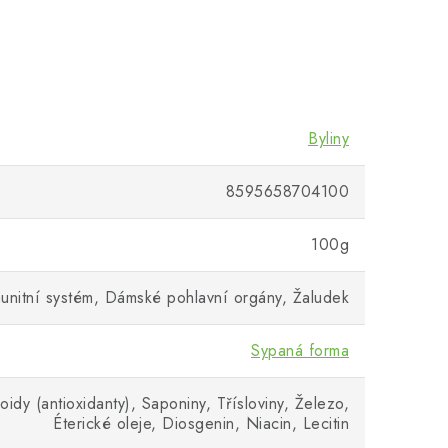
Byliny
8595658704100
100g
 Imunitní systém, Dámské pohlavní orgány, Žaludek
Sypaná forma
noidy (antioxidanty), Saponiny, Třísloviny, Železo,
Éterické oleje, Diosgenin, Niacin, Lecitin