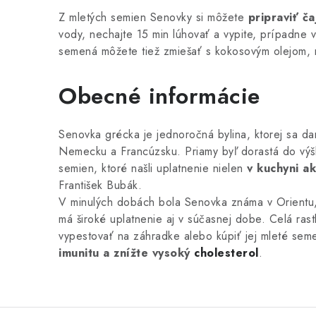
Z mletých semien Senovky si môžete
pripraviť ča
vody, nechajte 15 min lúhovať a vypite, prípadne 
semená môžete tiež zmiešať s kokosovým olejom, n
Obecné informácie
Senovka grécka je jednoročná bylina, ktorej sa dar
Nemecku a Francúzsku. Priamy byľ dorastá do výš
semien, ktoré našli uplatnenie nielen
v kuchyni ak
František Bubák.
V minulých dobách bola Senovka známa v Orientu, 
má široké uplatnenie aj v súčasnej dobe. Celá rast
vypestovať na záhradke alebo kúpiť jej mleté seme
imunitu a znížte vysoký
cholesterol
.