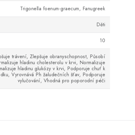
Trigonella foenum-graecum, Fanugreek
Děti
10
epšuje trávení, Zlepšuje obranyschopnost, Působí
malizuje hladinu cholesterolu v krvi, Normalizuje
rmalizuje hladinu glukózy v krvi, Podporuje chuť k
ludku, Vyrovnává Ph žaludečních šťav, Podporuje
vylučování, Vhodná pro poporodní péči