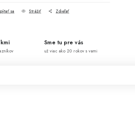
pýtať sa
Strážiť
Zdieľať
íkmi
Sme tu pre vás
azníkov
už viac ako 20 rokov s vami