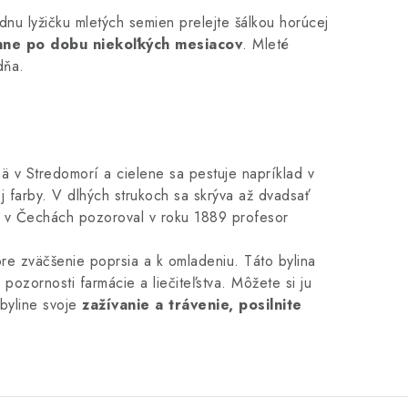
dnu lyžičku mletých semien prelejte šálkou horúcej
nne po dobu niekoľkých mesiacov
. Mleté
dňa.
mä v Stredomorí a cielene sa pestuje napríklad v
ej farby. V dlhých strukoch sa skrýva až dvadsať
t v Čechách pozoroval v roku 1889 profesor
re zväčšenie poprsia a k omladeniu. Táto bylina
pozornosti farmácie a liečiteľstva. Môžete si ju
 byline svoje
zažívanie a trávenie, posilnite