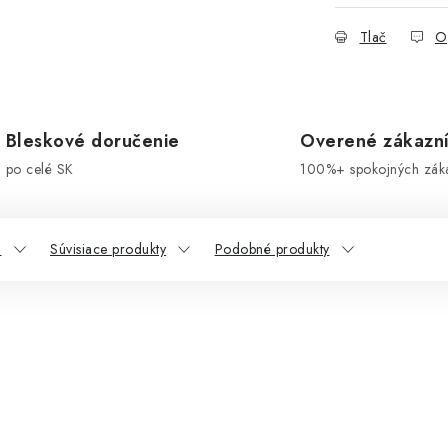
Tlač
O
Bleskové doručenie
Overené zákazn
po celé SK
100%+ spokojných zák
a
Súvisiace produkty
Podobné produkty