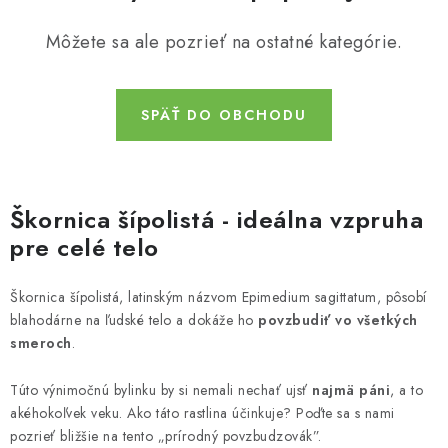
MUŽI
Môžete sa ale pozrieť na ostatné kategórie.
OSTATNÉ
DOVOLENKA
SPÄŤ DO OBCHODU
Doprava a platba
Recenzie
Vernostný program
Prečo Botanic?
Kontakty
Škornica šípolistá - ideálna vzpruha
pre celé telo
Škornica šípolistá, latinským názvom Epimedium sagittatum, pôsobí
blahodárne na ľudské telo a dokáže ho
povzbudiť vo všetkých
smeroch
.
Túto výnimočnú bylinku by si nemali nechať ujsť
najmä páni
, a to
akéhokoľvek veku. Ako táto rastlina účinkuje? Poďte sa s nami
pozrieť bližšie na tento „prírodný povzbudzovák”.