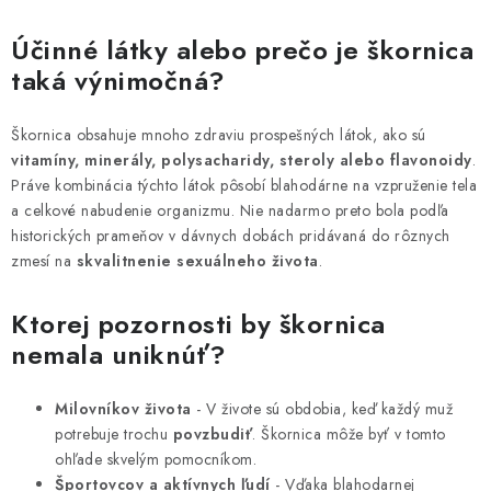
Účinné látky alebo prečo je škornica
taká výnimočná?
Škornica obsahuje mnoho zdraviu prospešných látok, ako sú
vitamíny, minerály, polysacharidy, steroly alebo flavonoidy
.
Práve kombinácia týchto látok pôsobí blahodárne na vzpruženie tela
a celkové nabudenie organizmu. Nie nadarmo preto bola podľa
historických prameňov v dávnych dobách pridávaná do rôznych
zmesí na
skvalitnenie sexuálneho života
.
Ktorej pozornosti by škornica
nemala uniknúť?
Milovníkov života
- V živote sú obdobia, keď každý muž
potrebuje trochu
povzbudiť
. Škornica môže byť v tomto
ohľade skvelým pomocníkom.
Športovcov a aktívnych ľudí
- Vďaka blahodarnej