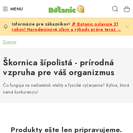
Prejsť
Hľad
na
obsah
🎉 Botanic oslavuje 21
PREMIUM
rokov! Narodeninové zľavy a výhody práve teraz →
DOPLNKY STRAVY
Domov
CIELE
Škornica šípolistá - prírodná
vzpruha pre váš organizmus
POTRAVINY A NÁPOJE
Čo funguje na nedostatok vitality a fyzické vyčerpanie? Bylina, ktorá
ZĽAVY, AKCIE
nemá konkurenciu!
ZLOŽKY
ŽENY
Produkty ešte len pripravujeme.