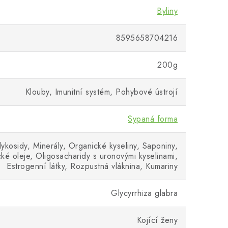
Byliny
8595658704216
200g
Klouby, Imunitní systém, Pohybové ústrojí
Sypaná forma
lykosidy, Minerály, Organické kyseliny, Saponiny,
ické oleje, Oligosacharidy s uronovými kyselinami,
Estrogenní látky, Rozpustná vláknina, Kumariny
Glycyrrhiza glabra
Kojící ženy