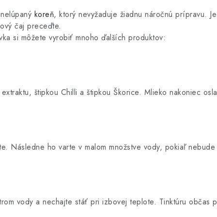
ý nelúpaný
koreň
, ktorý nevyžaduje žiadnu náročnú prípravu. Je
kový čaj preceďte.
vka si môžete vyrobiť mnoho ďalších produktov:
 extraktu, štipkou Chilli a štipkou Škorice. Mlieko nakoniec os
a
te. Následne ho varte v malom množstve vody, pokiaľ nebude 
trom vody a nechajte stáť pri izbovej teplote. Tinktúru občas p