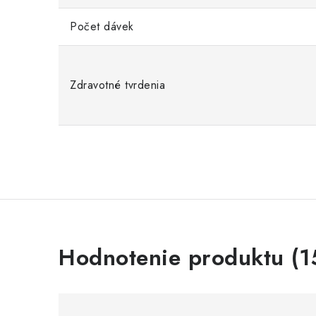
Počet dávek
Zdravotné tvrdenia
V
Hodnotenie produktu (1
ý
p