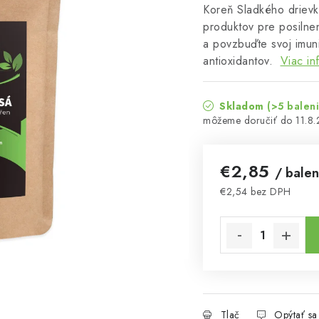
Koreň Sladkého drievka
produktov pre posilnen
a povzbuďte svoj imun
antioxidantov.
Viac in
Skladom
(>5 balen
11.8
€2,85
/ balen
€2,54 bez DPH
Jednotková cena:
Tlač
Opýtať sa