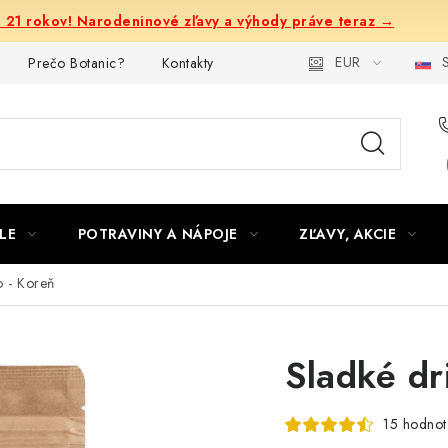
e 21 rokov! Narodeninové zľavy a výhody práve teraz →
EUR
S
Prečo Botanic?
Kontakty
LE
POTRAVINY A NÁPOJE
ZĽAVY, AKCIE
o - Koreň
Sladké dr
15 hodnot