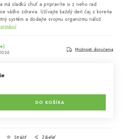
 má sladkú chuť a pripravíte si z neho rad
ie vášho zdravia. Užívajte každý deň čaj z koreňa
itný systém a dodajte svojmu organizmu nálož
formácií
ie)
Možnosti doručenia
.2026
ie
DO KOŠÍKA
Strážiť
Zdieľať