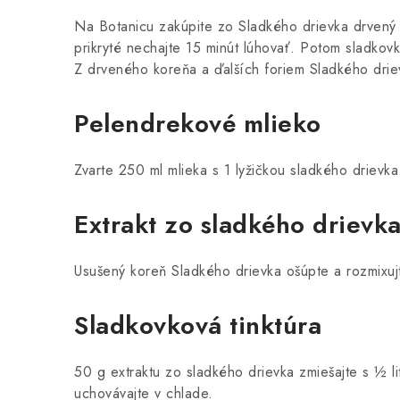
Na Botanicu zakúpite zo Sladkého drievka drven
prikryté nechajte 15 minút lúhovať. Potom sladkov
Z drveného koreňa a ďalších foriem Sladkého drie
Pelendrekové mlieko
Zvarte 250 ml mlieka s 1 lyžičkou sladkého drievka
Extrakt
zo sladkého drievk
Usušený koreň Sladkého drievka ošúpte a rozmixuj
Sladkovková tinktúra
50 g extraktu zo sladkého drievka zmiešajte s ½ li
uchovávajte v chlade.