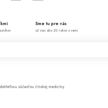
íkmi
Sme tu pre vás
azníkov
už viac ako 20 rokov s vami
eliteľnou súčasťou čínskej medicíny.