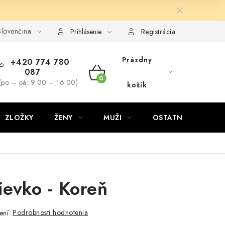
lovenčina
Prihlásenie
Registrácia
Prázdny
+420 774 780
087
NÁKUPNÝ
(po – pá: 9:00 – 16:00)
košík
KOŠÍK
ZLOŽKY
ŽENY
MUŽI
OSTATNÉ
D
ievko - Koreň
Podrobnosti hodnotenia
ení