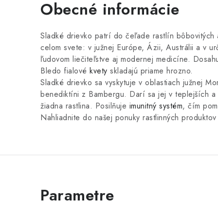
Obecné informácie
Sladké drievko patrí do čeľade rastlín bôbovitých
celom svete: v južnej Európe, Ázii, Austrálii a v u
ľudovom liečiteľstve aj modernej medicíne. Dosahuj
Bledo fialové
kvety
skladajú priame hrozno.
Sladké drievko sa vyskytuje v oblastiach južnej M
benediktíni z Bambergu. Darí sa jej v teplejších a
žiadna rastlina. Posilňuje
imunitný systém
, čím pom
Nahliadnite do našej ponuky rastlinných produktov