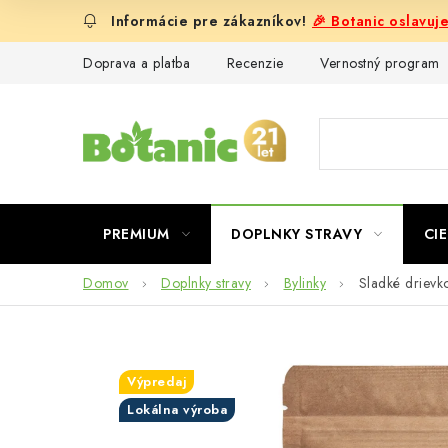
Prejsť
🎉 Botanic oslavuj
na
obsah
Doprava a platba
Recenzie
Vernostný program
PREMIUM
DOPLNKY STRAVY
CIE
Domov
Doplnky stravy
Bylinky
Sladké drievk
Výpredaj
Lokálna výroba