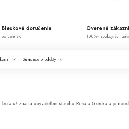
Bleskové doručenie
Overené zákazn
po celé SK
100%+ spokojných zák
kusia
Súvisiace produkty
Ú bola už známa obyvateľom starého Ríma a Grécka a je neodd