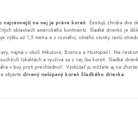
 a
najcennejší na nej je práve koreň
. Existujú zhruba dve d
rčitých oblastiach amerického kontinentu. Sladké drievko je dôl
e výšku až 1,5 metra a z rovného, silného stonky rastú strieda
oravy, najmä v okolí Mikulova, Bzenca a Hustopečí. Na českom 
 suchších lokalitách a využíva sa z nej iba koreň. Sladké drie
áha v boji proti prechladnutí. Vyskúšať ju môžete aj na zhorše
 a objavte
drvený nelúpaný koreň Sladkého drievka
.