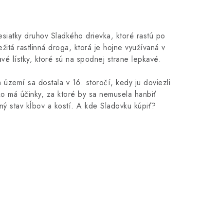
esiatky druhov Sladkého drievka, ktoré rastú po
ežitá rastlinná droga, ktorá je hojne využívaná v
vé lístky, ktoré sú na spodnej strane lepkavé.
území sa dostala v 16. storočí, kedy ju doviezli
vko má účinky, za ktoré by sa nemusela hanbiť
ný stav kĺbov a kostí. A kde Sladovku kúpiť?