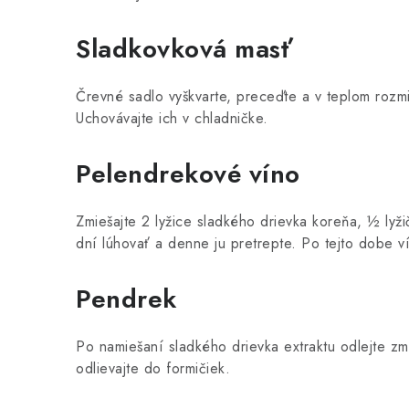
Sladkovková masť
Črevné sadlo vyškvarte, preceďte a v teplom rozmi
Uchovávajte ich v chladničke.
Pelendrekové víno
Zmiešajte 2 lyžice sladkého drievka koreňa, ½ lyž
dní lúhovať a denne ju pretrepte. Po tejto dobe ví
Pendrek
Po namiešaní sladkého drievka extraktu odlejte zm
odlievajte do formičiek.