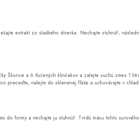
ešajte extrakt zo sladkého drievka. Nechajte stuhnúť, následn
ičky Škorice a 6 tlučených klinčekov a zalejte suchú zmes 1 l
no preceďte, nalejte do sklenenej fľaše a uchovávajte v chlad
es do formy a nechajte ju stuhnúť. Tvrdú mäsu tohto surového