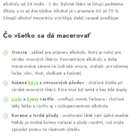
MUŽI
alkoholu od 24 hodín - 3 dni. Bylinné likéry sa lúhujú podstatne
dlhšie, a to až dva týždne. Alkohol je v priemere 60 až 70 %.
OSTATNÉ
Silnejší alkohol maceráciu urýchľuje, slabší naopak predlžuje.
DOVOLENKA
Čo všetko sa dá macerovať
Doprava a platba
Recenzie
Vernostný program
Ovocie
- základ pre prípravu alkoholu, ktorý je nutný pre
Prečo Botanic?
Kontakty
výrobu ovocných likérov. Koncentrácia alkoholu a doba
macerovania závisia na (odrode ovocia, zrelosti, prirodzenej
farbe, vôni, chuti, sladkosti a kyslosti)
Sušená
kôra
z citrusových plodov
- chuťová složka při
výrobě ovocných likérů. Kůra musí být tenká a bez bílé slupky.
Listy
a
kvety
rastlín
- uvoľňujú vonné, farbiace i chuťové
látky ľahko a rýchlo aj v nízkopercentnom alkohole.
Korene a tvrdé plody
- uvolňování látek není úplně snadné.
Někdy je možné kořeny nařezat a plody rozdrtit, což může
způsobit změnu na vlastnosti výtažku.