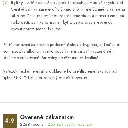
Byliny
- väčšinou sušené, pretože obsahujú viac účinných látok.
Čerstvé bylinky zase uvoľňujú viac arómy, ale účinné látky nie sú
tak silné. Pred maceráciou preosejeme sitom a macerujeme len
veľké časti. Bylinky by nemali byť z papierových vrecúšok,
bývajú potom menej kvalitné.
Pri Macerovaní sa nesmie podceniť čistota a hygiena, aj keď sa pri
ňom používa alkohol, všetko používané musí byť naozaj čisté,
ideálne sterilizované. Suroviny používame len kvalitné.
Výťažok necháme ustáť a dôkladne ho prefiltrujeme tak, aby bol
úplne čistý. Takto je pripravený pre ďalší postup.
Overené zákazníkmi
4.9
2289
recenzií.
Zobraziť všetky recenzie