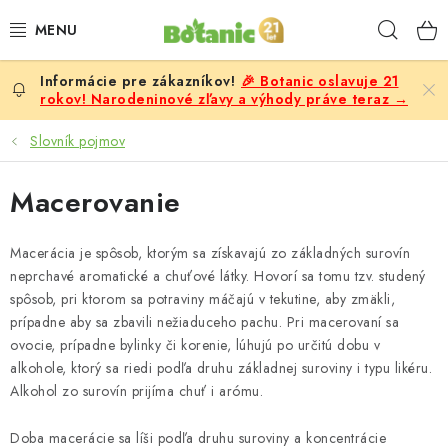
Prejsť
Hľad
na
obsah
🎉 Botanic oslavuje 21
PREMIUM
rokov! Narodeninové zľavy a výhody práve teraz →
DOPLNKY STRAVY
Slovník pojmov
CIELE
Macerovanie
POTRAVINY A NÁPOJE
Macerácia je spôsob, ktorým sa získavajú zo základných surovín
neprchavé aromatické a chuťové látky. Hovorí sa tomu tzv. studený
ZĽAVY, AKCIE
spôsob, pri ktorom sa potraviny máčajú v tekutine, aby zmäkli,
prípadne aby sa zbavili nežiaduceho pachu. Pri macerovaní sa
ZLOŽKY
ovocie, prípadne bylinky či korenie, lúhujú po určitú dobu v
alkohole, ktorý sa riedi podľa druhu základnej suroviny i typu likéru.
Alkohol zo surovín prijíma chuť i arómu.
ŽENY
Doba macerácie sa líši podľa druhu suroviny a koncentrácie