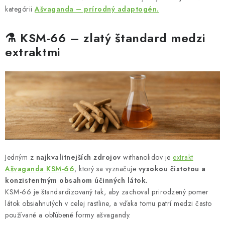
kategórii
Ašvaganda – prírodný adaptogén.
⚗️ KSM-66 – zlatý štandard medzi
extraktmi
Jedným z
najkvalitnejších zdrojov
withanolidov je
extrakt
Ašvaganda KSM-66
, ktorý sa vyznačuje
vysokou čistotou a
konzistentným obsahom účinných látok.
KSM-66 je štandardizovaný tak, aby zachoval prirodzený pomer
látok obsiahnutých v celej rastline, a vďaka tomu patrí medzi často
používané a obľúbené formy ašvagandy.