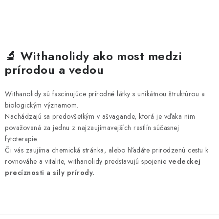
🔬 Withanolidy ako most medzi
prírodou a vedou
Withanolidy sú fascinujúce prírodné látky s unikátnou štruktúrou a
biologickým významom.
Nachádzajú sa predovšetkým v ašvagande, ktorá je vďaka nim
považovaná za jednu z najzaujímavejších rastlín súčasnej
fytoterapie.
Či vás zaujíma chemická stránka, alebo hľadáte prirodzenú cestu k
rovnováhe a vitalite, withanolidy predstavujú spojenie
vedeckej
precíznosti a sily prírody.