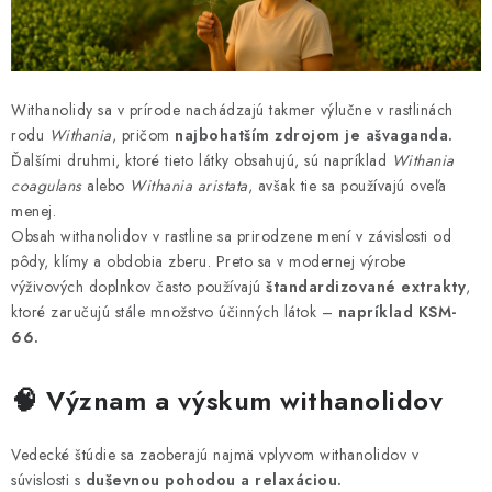
Withanolidy sa v prírode nachádzajú takmer výlučne v rastlinách
rodu
Withania
, pričom
najbohatším zdrojom je ašvaganda.
Ďalšími druhmi, ktoré tieto látky obsahujú, sú napríklad
Withania
coagulans
alebo
Withania aristata
, avšak tie sa používajú oveľa
menej.
Obsah withanolidov v rastline sa prirodzene mení v závislosti od
pôdy, klímy a obdobia zberu. Preto sa v modernej výrobe
výživových doplnkov často používajú
štandardizované extrakty
,
ktoré zaručujú stále množstvo účinných látok –
napríklad KSM-
66.
🧠 Význam a výskum withanolidov
Vedecké štúdie sa zaoberajú najmä vplyvom withanolidov v
súvislosti s
duševnou pohodou a relaxáciou.