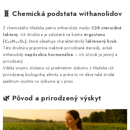
MUŽI
🧬 Chemická podstata withanolidov
OSTATNÉ
Z chemického hľadiska patria withanolidy medzi
C28 steroidné
DOVOLENKA
laktony
. Ich štruktúra je založená na kostre
ergostanu
(C₂₈H₄₄O₂)
, ktorá obsahuje charakteristický
laktonový kruh.
Doprava a platba
Recenzie
Vernostný program
Táto štruktúra pripomína niektoré prirodzené steroidy, avšak
withanolidy
nepôsobia hormonálne
– ich účinok je jemný a
Prečo Botanic?
Kontakty
prirodzený.
Vďaka svojmu zloženiu sú predmetom výskumu z hľadiska ich
prirodzenej biologickej aktivity a práve to im dáva také široké
spektrum využitia vo výskume aj v praxi.
🌿 Pôvod a prirodzený výskyt