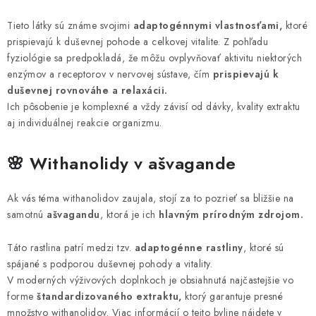
Tieto látky sú známe svojimi
adaptogénnymi vlastnosťami,
ktoré
prispievajú k duševnej pohode a celkovej vitalite. Z pohľadu
fyziológie sa predpokladá, že môžu ovplyvňovať aktivitu niektorých
enzýmov a receptorov v nervovej sústave, čím
prispievajú k
duševnej rovnováhe a relaxácii.
Ich pôsobenie je komplexné a vždy závisí od dávky, kvality extraktu
aj individuálnej reakcie organizmu.
🌸 Withanolidy v ašvagande
Ak vás téma withanolidov zaujala, stojí za to pozrieť sa bližšie na
samotnú
ašvagandu
, ktorá je ich
hlavným prírodným zdrojom.
Táto rastlina patrí medzi tzv.
adaptogénne rastliny
, ktoré sú
spájané s podporou duševnej pohody a vitality.
V moderných výživových doplnkoch je obsiahnutá najčastejšie vo
forme
štandardizovaného extraktu,
ktorý garantuje presné
množstvo withanolidov. Viac informácií o tejto byline nájdete v