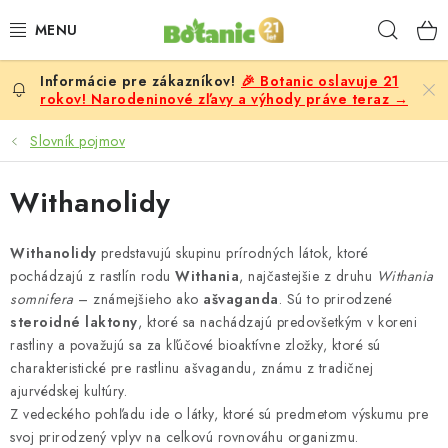
Prejsť
Hľad
na
obsah
🎉 Botanic oslavuje 21
PREMIUM
rokov! Narodeninové zľavy a výhody práve teraz →
DOPLNKY STRAVY
Slovník pojmov
CIELE
Withanolidy
POTRAVINY A NÁPOJE
Withanolidy
predstavujú skupinu prírodných látok, ktoré
pochádzajú z rastlín rodu
Withania
, najčastejšie z druhu
Withania
ZĽAVY, AKCIE
somnifera
– známejšieho ako
ašvaganda
. Sú to prirodzené
steroidné laktony
, ktoré sa nachádzajú predovšetkým v koreni
ZLOŽKY
rastliny a považujú sa za kľúčové bioaktívne zložky, ktoré sú
charakteristické pre rastlinu ašvagandu, známu z tradičnej
ajurvédskej kultúry.
ŽENY
Z vedeckého pohľadu ide o látky, ktoré sú predmetom výskumu pre
svoj prirodzený vplyv na celkovú rovnováhu organizmu.