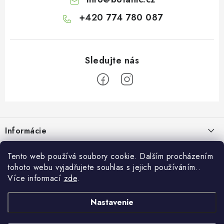
+420 774 780 087
Z
á
Informácie
p
ä
Doprava a platba
O Botanicu
Tento web používá soubory cookie. Dalším procházením
t
tohoto webu vyjadřujete souhlas s jejich používáním..
Veľkoobchod
i
Blog
Více informací
zde
.
Blog Botanic – sprievodca svetom bylín, vitamínov a
e
Zákazková výroba
doplnkov stravy
Projekt Botanic pomáha
Nastavenie
Facebook
Obchodné podmienky
Ako užívať jablčný ocot: tekutý, kapsuly alebo gumové cukríky?
O nás
30.7.2026