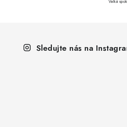
y
Velká spok
v
ý
p
i
s
Sledujte nás na Instagr
u