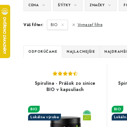
CENA
ŠTÍTKY
ZNAČKY
F
Váš filter:
BIO
Vymazať filtre
R
ODPORÚČAME
NAJLACNEJŠIE
NAJDRAHŠI
a
V
d
ý
e
Spirulina - Prášok zo sinice
Spir
p
BIO v kapsuliach
n
i
i
s
BIO
BIO
e
Lokálna výroba
Lokáln
p
p