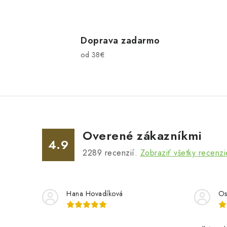
O
v
l
Doprava zadarmo
od 38€
á
d
a
c
i
Overené zákazníkmi
e
4.9
2289
recenzií.
Zobraziť všetky recenzi
p
r
v
Hana Hovadíková
Os
k