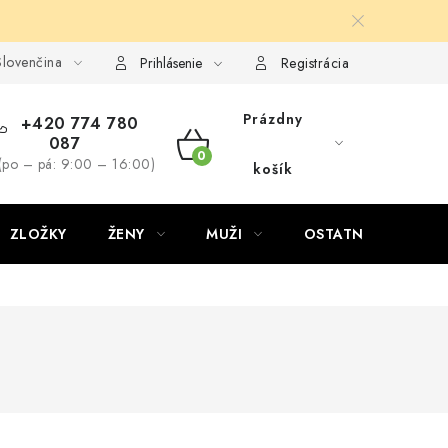
lovenčina
Prihlásenie
Registrácia
Prázdny
+420 774 780
087
NÁKUPNÝ
(po – pá: 9:00 – 16:00)
košík
KOŠÍK
ZLOŽKY
ŽENY
MUŽI
OSTATNÉ
D