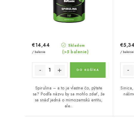
r
r
o
o
d
d
u
u
€14,44
€5,3
Skladom
k
(>5 balenie)
k
/ balenie
/ balenie
t
t
DO KOŠÍKA
o
o
v
v
Spirulina – a to je vlastne čo, pýtate
Sinica
sa? Podľa názvu by sa mohlo zdať, že
nášmu
sa snáď jedná o mimozemskú entitu,
ale...