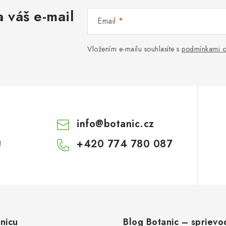
 váš e-mail
Email
Vložením e-mailu souhlasíte s
podmínkami o
info
@
botanic.cz
+420 774 780 087
!
nicu
Blog Botanic – sprievo