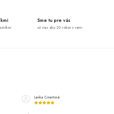
íkmi
Sme tu pre vás
azníkov
už viac ako 20 rokov s vami
Lenka Cinertová