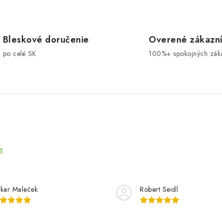
Bleskové doručenie
Overené zákazn
po celé SK
100%+ spokojných zák
e
kar Maleček
Robert Seidl