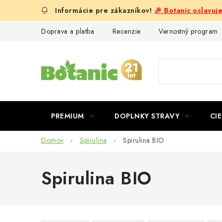
Prejsť
🎉 Botanic oslavuj
na
obsah
Doprava a platba
Recenzie
Vernostný program
PREMIUM
DOPLNKY STRAVY
CIE
Domov
Spirulina
Spirulina BIO
Spirulina BIO