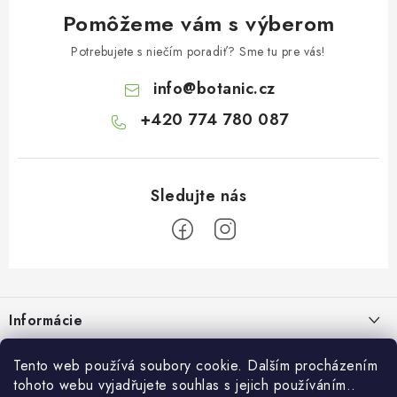
Pomôžeme vám s výberom
Potrebujete s niečím poradiť? Sme tu pre vás!
info
@
botanic.cz
+420 774 780 087
Z
á
Informácie
p
ä
Doprava a platba
Tento web používá soubory cookie. Dalším procházením
O Botanicu
t
tohoto webu vyjadřujete souhlas s jejich používáním..
Veľkoobchod