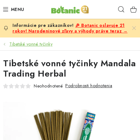
Prejsť
Hľad
na
obsah
🎉 Botanic oslavuje 21
PREMIUM
rokov! Narodeninové zľavy a výhody práve teraz →
DOPLNKY STRAVY
Tibetské vonné tyčinky
CIELE
Tibetské vonné tyčinky Mandala
Trading Herbal
POTRAVINY A NÁPOJE
Podrobnosti hodnotenia
Neohodnotené
ZĽAVY, AKCIE
ZLOŽKY
ŽENY