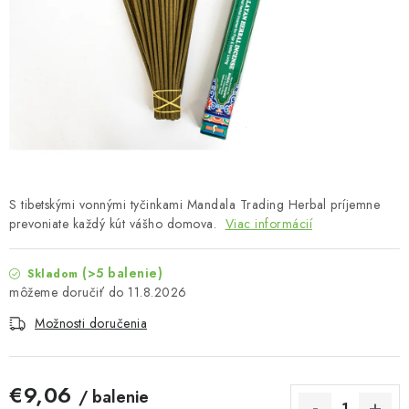
MUŽI
OSTATNÉ
DOVOLENKA
Doprava a platba
Recenzie
Vernostný program
Prečo Botanic?
Kontakty
S tibetskými vonnými tyčinkami Mandala Trading Herbal príjemne
prevoniate každý kút vášho domova.
Viac informácií
(>5 balenie)
Skladom
11.8.2026
Možnosti doručenia
€9,06
/ balenie