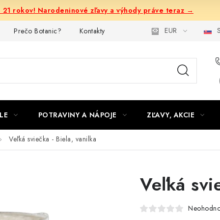
e 21 rokov! Narodeninové zľavy a výhody práve teraz →
EUR
S
Prečo Botanic?
Kontakty
LE
POTRAVINY A NÁPOJE
ZĽAVY, AKCIE
Veľká sviečka - Biela, vanilka
Veľká svie
Neohodno