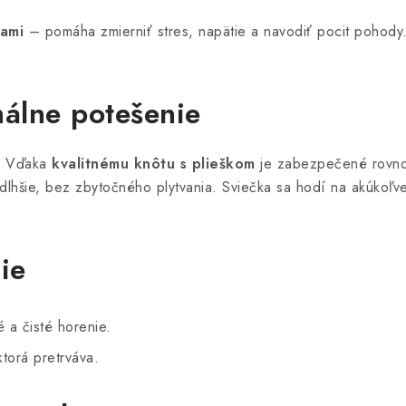
kami
– pomáha zmierniť stres, napätie a navodiť pocit pohody.
álne potešenie
í. Vďaka
kvalitnému knôtu s plieškom
je zabezpečené rovnom
dlhšie, bez zbytočného plytvania. Sviečka sa hodí na akúkoľv
ie
 a čisté horenie.
torá pretrváva.