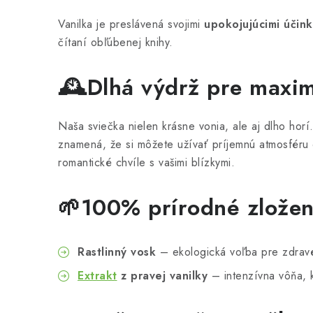
Vanilka je preslávená svojimi
upokojujúcimi účin
čítaní obľúbenej knihy.
🕰️Dlhá výdrž pre maxim
Naša sviečka nielen krásne vonia, ale aj dlho hor
znamená, že si môžete užívať príjemnú atmosféru 
romantické chvíle s vašimi blízkymi.
🌱100% prírodné zložen
Rastlinný vosk
– ekologická voľba pre zdravé
Extrakt
z pravej vanilky
– intenzívna vôňa, k