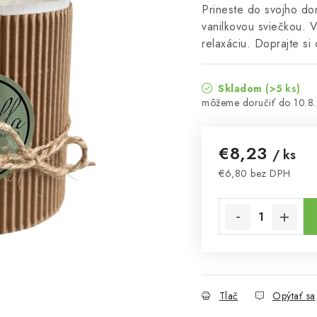
Prineste do svojho d
vanilkovou sviečkou. 
relaxáciu. Doprajte s
Skladom
(>5 ks)
10.8
€8,23
/ ks
€6,80 bez DPH
Jednotková cena:
Tlač
Opýtať sa