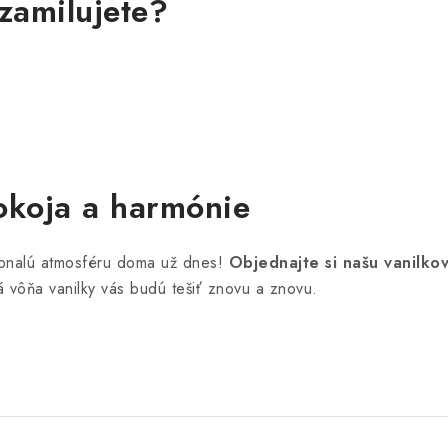
 zamilujete?
okoja a harmónie
okonalú atmosféru doma už dnes!
Objednajte si našu vanilko
 vôňa vanilky vás budú tešiť znovu a znovu.