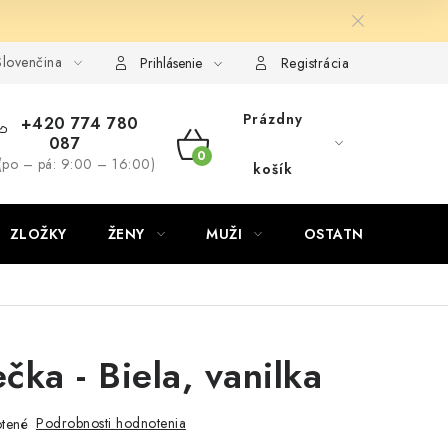
lovenčina
Prihlásenie
Registrácia
Prázdny
+420 774 780
087
NÁKUPNÝ
(po – pá: 9:00 – 16:00)
košík
KOŠÍK
ZLOŽKY
ŽENY
MUŽI
OSTATNÉ
D
čka - Biela, vanilka
Podrobnosti hodnotenia
tené