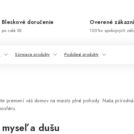
Bleskové doručenie
Overené zákazn
po celé SK
100%+ spokojných zák
a
Súvisiace produkty
Podobné produkty
žite premení váš domov na miesto plné pohody. Naša prírodná 
mosféru.
 myseľ a dušu