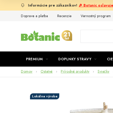
Prejsť
🎉 Botanic oslavuj
na
obsah
Doprava a platba
Recenzie
Vernostný program
PREMIUM
DOPLNKY STRAVY
CIE
Domov
Ostatné
Prírodné produkty
Sviečky
Lokálna výroba