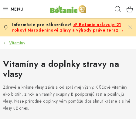
Prejsť
Hľad
na
obsah
🎉 Botanic oslavuje 21
PREMIUM
rokov! Narodeninové zľavy a výhody práve teraz →
DOPLNKY STRAVY
Vitamíny
CIELE
Vitamíny a doplnky stravy na
vlasy
POTRAVINY A NÁPOJE
Zdravé a krásne vlasy závisia od správnej výživy. Kľúčové vitamíny
ZĽAVY, AKCIE
ako biotín, zinok a vitamíny skupiny B podporujú rast a posilňujú
vlasy. Naše prírodné doplnky vám pomôžu dosiahnuť krásne a silné
ZLOŽKY
vlasy už dnes.
ŽENY