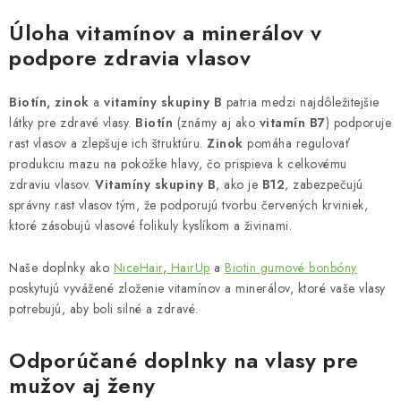
v
Úloha vitamínov a minerálov v
k
podpore zdravia vlasov
y
v
ý
Biotín, zinok
a
vitamíny skupiny B
patria medzi najdôležitejšie
látky pre zdravé vlasy.
Biotín
(známy aj ako
vitamín B7
) podporuje
p
rast vlasov a zlepšuje ich štruktúru.
Zinok
pomáha regulovať
i
produkciu mazu na pokožke hlavy, čo prispieva k celkovému
s
zdraviu vlasov.
Vitamíny skupiny B
, ako je
B12
, zabezpečujú
u
správny rast vlasov tým, že podporujú tvorbu červených krviniek,
ktoré zásobujú vlasové folikuly kyslíkom a živinami.
Naše doplnky ako
NiceHair
,
HairUp
a
Biotin gumové bonbóny
poskytujú vyvážené zloženie vitamínov a minerálov, ktoré vaše vlasy
potrebujú, aby boli silné a zdravé.
Odporúčané doplnky na vlasy pre
mužov aj ženy