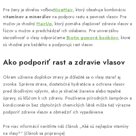
Pre ženy je skvelou voľbou
NiceHair
, ktorý obsahuje kombináciu
vitamínov a minerálov
na podporu rastu a pevnosti vlasov. Pre
mužov je vhodný
HairUp
, ktorý pomáha zlepšovať zdravie vlasov a
fúzov u mužov a predchádzať ich oslabeniu. Pre univerzálnu
starostlivosť o vlasy odporúčame
Biotin gumové bonbóny
, ktoré
sú vhodné pre každého a podporujú rast vlasov.
Ako podporiť rast a zdravie vlasov
Okrem užívania doplnkov stravy je dôležité sa o vlasy starať aj
zvonka. Správna strava, dostatočná hydratácia a ochrana vlasov
pred škodlivými vplyvmi, ako je slnečné žiarenie alebo tepelné
úpravy, sú kľúčom k ich zdraviu. Používanie prírodných šampónov a
kondicionérov bez zbytočných chemických látok môže tiež výrazne
podporiť zdravie vlasov a obmedziť ich vypadávanie.
Pre viac informácií navštívte náš článok „Aké sú najlepšie vitamíny
na vlasy?“ (článok sa pripravuje).