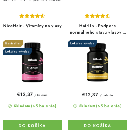
i
e
s
n
p
i
r
e
NiceHair - Vitamíny na vlasy
HairUp - Podpora
o
p
normálneho stavu vlasov a
fúzov
d
r
Bestseller
Lokálna výroba
u
o
Lokálna výroba
k
d
t
u
o
k
v
t
o
€12,37
€12,37
/ balenie
/ balenie
v
(>5 balenie)
(>5 balenie)
Skladom
Skladom
DO KOŠÍKA
DO KOŠÍKA