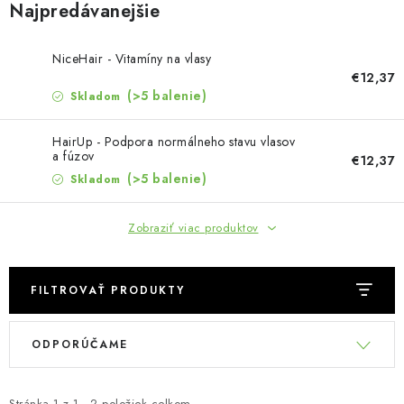
MUŽI
Najpredávanejšie
OSTATNÉ
NiceHair - Vitamíny na vlasy
€12,37
DOVOLENKA
(>5 balenie)
Skladom
HairUp - Podpora normálneho stavu vlasov
Doprava a platba
Recenzie
Vernostný program
a fúzov
€12,37
Prečo Botanic?
Kontakty
(>5 balenie)
Skladom
Zobraziť viac produktov
FILTROVAŤ PRODUKTY
V
R
ODPORÚČAME
ý
a
p
d
Stránka
1
z
1
-
2
položiek celkom