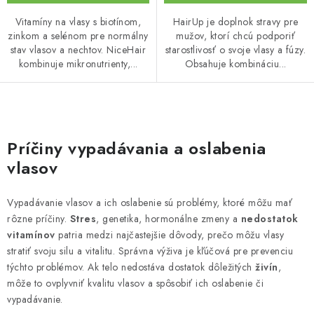
Vitamíny na vlasy s biotínom,
HairUp je doplnok stravy pre
zinkom a selénom pre normálny
mužov, ktorí chcú podporiť
stav vlasov a nechtov. NiceHair
starostlivosť o svoje vlasy a fúzy.
kombinuje mikronutrienty,...
Obsahuje kombináciu...
O
v
Príčiny vypadávania a oslabenia
l
vlasov
á
d
Vypadávanie vlasov a ich oslabenie sú problémy, ktoré môžu mať
a
rôzne príčiny.
Stres
, genetika, hormonálne zmeny a
nedostatok
c
vitamínov
patria medzi najčastejšie dôvody, prečo môžu vlasy
i
stratiť svoju silu a vitalitu. Správna výživa je kľúčová pre prevenciu
e
týchto problémov. Ak telo nedostáva dostatok dôležitých
živín
,
môže to ovplyvniť kvalitu vlasov a spôsobiť ich oslabenie či
p
vypadávanie.
r